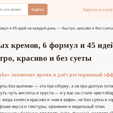
Найти
Закуски и сал
рмул и 45 идей на каждый день — быстро, красиво и без сует
вых кремов, 6 формул и 45 ид
тро, красиво и без суеты
ake» экономит время и даёт ресторанный эф
рты без выпечки — это про
сборку
, а не про долгую гот
уть‑чуть кислоты и хруста — и у вас на столе «рестоба
гда хочется красиво и «как в кафе», но без суеты и г
фхаки вкуса и текстуры, хранение и недельный план.