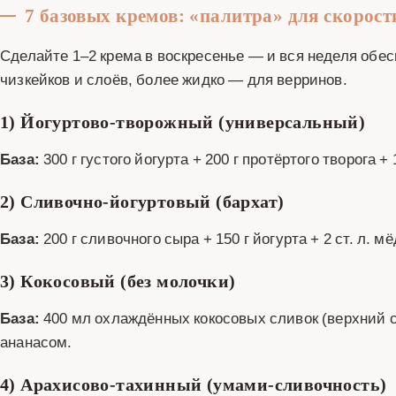
7 базовых кремов: «палитра» для скорост
Сделайте 1–2 крема в воскресенье — и вся неделя обе
чизкейков и слоёв, более жидко — для верринов.
1) Йогуртово‑творожный (универсальный)
База:
300 г густого йогурта + 200 г протёртого творога +
2) Сливочно‑йогуртовый (бархат)
База:
200 г сливочного сыра + 150 г йогурта + 2 ст. л. м
3) Кокосовый (без молочки)
База:
400 мл охлаждённых кокосовых сливок (верхний сл
ананасом.
4) Арахисово‑тахинный (умами‑сливочность)