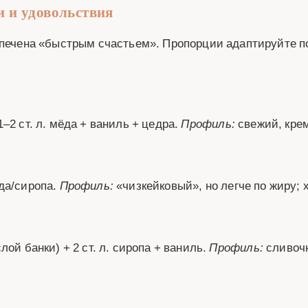
и и удовольствия
спечена «быстрым счастьем». Пропорции адаптируйте по
 1–2 ст. л. мёда + ваниль + цедра.
Профиль:
свежий, крем
ёда/сиропа.
Профиль:
«чизкейковый», но легче по жиру; 
ой банки) + 2 ст. л. сиропа + ваниль.
Профиль:
сливочн