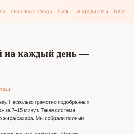
аты
Основные блюда
Супы
Ингредиенты
Блог
ы
ей на каждый день —
фект
овку. Несколько грамотно подобранных
р» за 7–15 минут. Такая система
ор жира/сахара. Мы собрали полный