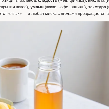
ь принципы баланса:
сладость
(мёд, финики),
кислота
(й
скрытия вкуса),
умами
(какао, кофе, ваниль),
текстура
(
этот «язык» — и любая миска с ягодами превращается в