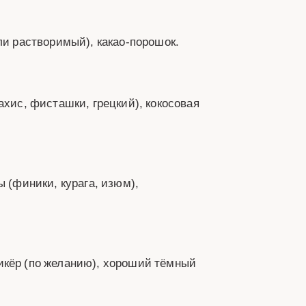
ли растворимый), какао‑порошок.
ахис, фисташки, грецкий), кокосовая
ы (финики, курага, изюм),
ликёр (по желанию), хороший тёмный