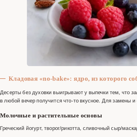
Кладовая «no‑bake»: ядро, из которого со
Десерты без духовки выигрывают у выпечки тем, что
за
в любой вечер получится что‑то вкусное. Для замены 
Молочные и растительные основы
Греческий йогурт, творог/рикотта, сливочный сыр/маск