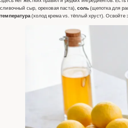
Здесь нет жёстких правил и редких ингредиентов. Ест
сливочный сыр, ореховая паста),
соль
(щепотка для ра
температура
(холод крема vs. тёплый хруст). Освойте 