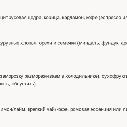
 цитрусовая цедра, корица, кардамон, кофе (эспрессо и
курузные хлопья, орехи и семечки (миндаль, фундук, ар
о (заморозку размораживаем в холодильнике), сухофрукт
лить, обсушить).
лимон/лайм, крепкий чай/кофе, ромовая эссенция или 