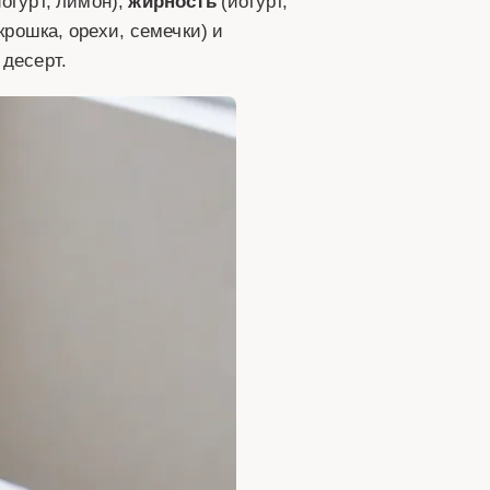
огурт, лимон),
жирность
(йогурт,
крошка, орехи, семечки) и
 десерт.