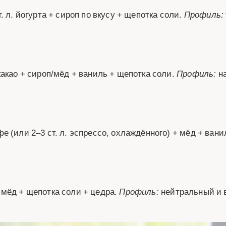
ст. л. йогурта + сироп по вкусу + щепотка соли.
Профиль:
. какао + сироп/мёд + ваниль + щепотка соли.
Профиль:
на
офе (или 2–3 ст. л. эспрессо, охлаждённого) + мёд + ван
+ мёд + щепотка соли + цедра.
Профиль:
нейтральный и в