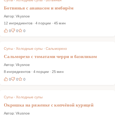
Ботвинья с ананасом и имбирём
Автор: Vkysnoe
12 ингредиентов · 4 порции · 45 мин
0
0
0
Супы
·
Холодные супы
·
Сальморехо
Сальморехо с томатами черри и базиликом
Автор: Vkysnoe
8 ингредиентов · 4 порции · 25 мин
0
0
0
Супы
·
Холодные супы
Окрошка на ряженке с копчёной курицей
Автор: Vkysnoe