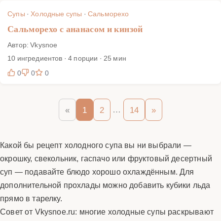
Супы
·
Холодные супы
·
Сальморехо
Сальморехо с ананасом и кинзой
Автор: Vkysnoe
10 ингредиентов · 4 порции · 25 мин
0
0
0
…
«
1
2
14
»
Какой бы рецепт холодного супа вы ни выбрали —
окрошку, свекольник, гаспачо или фруктовый десертный
суп — подавайте блюдо хорошо охлаждённым. Для
дополнительной прохлады можно добавить кубики льда
прямо в тарелку.
Совет от Vkysnoe.ru: многие холодные супы раскрывают