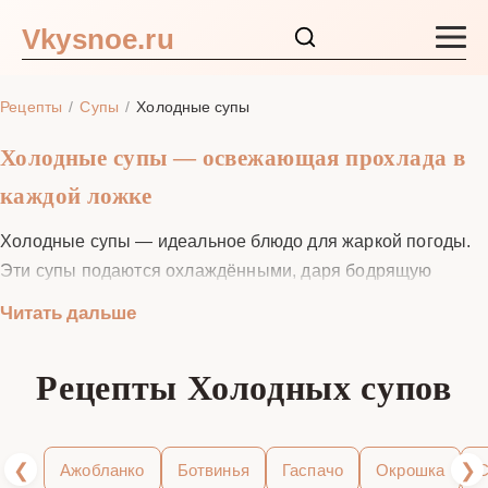
Vkysnoe.ru
Закуски и салаты
Рецепты
Супы
Холодные супы
Основные блюда
Холодные супы — освежающая прохлада в
каждой ложке
Супы
Холодные супы — идеальное блюдо для жаркой погоды.
Ингредиенты
Эти супы подаются охлаждёнными, даря бодрящую
прохладу и насыщая организм витаминами. В разных
Читать дальше
кухнях мира существует множество вариантов: от русской
Блог
окрошки до испанского гаспачо.
Рецепты Холодных супов
Ниже собраны самые популярные рецепты: классическая
окрошка, яркий свекольник, знаменитый гаспачо,
болгарский таратор, французский вишисуаз, андалусский
❮
❯
Ажобланко
Ботвинья
Гаспачо
Окрошка
С
ахо бланко и десятки других освежающих идей.