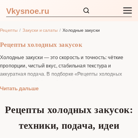
Vkysnoe.ru
Закуски и салаты
Рецепты
Закуски и салаты
Холодные закуски
Основные блюда
Рецепты холодных закусок
Холодные закуски — это скорость и точность: чёткие
Супы
пропорции, чистый вкус, стабильная текстура и
аккуратная подача. В подборке «Рецепты холодных
Ингредиенты
закусок» вы найдёте рабочие формулы для канапе,
Читать дальше
тарталеток, брускетт, рулетов, паштетов и ассорти из
Блог
сыров, овощей и рыбы. Мы подробно разбираем
Рецепты холодных закусок:
подготовку ингредиентов (от быстрой мариновки до
слабосола), баланс соли, кислоты и сладости, безопасную
техники, подача, идеи
разморозку и хранение. Объясняем, как собирать порции
так, чтобы хлеб не размокал, зелень оставалась свежей, а