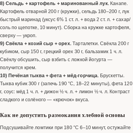
8) Сельдь + картофель + маринованный лук.
Канапе.
Картофель отварной 200 г (кружки), сельдь 180–200 г, лук
быстрый маринад (уксус 6% 1 ст. л. + вода 2 ст. л. + сахар/
соль по щепотке, 10 минут). Сборка на кружке картофеля,
сверху — укроп.
9) Свёкла + козий сыр + орех.
Тарталетки. Свёкла 200 г
кубиком, сыр 150 г, грецкий орех 30 г, бальзамик 1 ч. л.
Свёклу обсушить, сыр взбить с ложкой йогурта —
получится крем.
10) Печёная тыква + фета + мёд-горчица.
Брускетты.
Тыква кубик 300 г (запечь 190 °C, 18–22 минуты), фета 120
г, соус: мёд 1 ч. л. + дижон ½ ч. л. + лимон ½ ч. л. Контраст
сладкого и солёного — «крючок» вкуса.
Как не допустить размокания хлебной основы
Подсушивайте ломтики при 180 °C 6–10 минут, остужайте