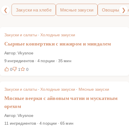
кремовые намазки держали форму. Следуя пошаговым
❮
❯
фото и технологическим подсказкам, вы быстро соберёте
Закуски на хлебе
Мясные закуски
Овощные зак
эффектный стол без суеты и лишних трат.
Закуски и салаты
·
Холодные закуски
Сырные конвертики с инжиром и миндалем
Автор: Vkysnoe
9 ингредиентов · 4 порции · 35 мин
0
1
0
Закуски и салаты
·
Холодные закуски
·
Мясные закуски
Мясные веерки с айвовым чатни и мускатным
орехом
Автор: Vkysnoe
11 ингредиентов · 4 порции · 65 мин