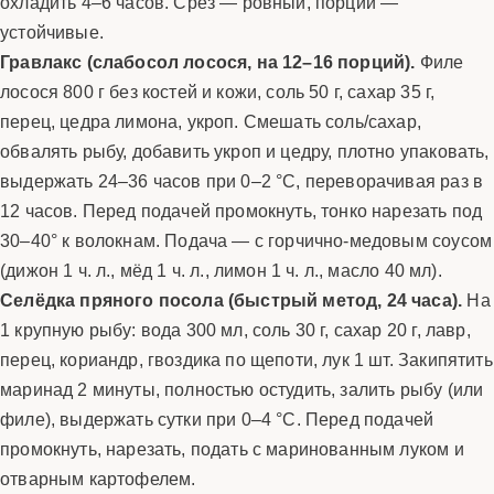
охладить 4–6 часов. Срез — ровный, порции —
устойчивые.
Гравлакс (слабосол лосося, на 12–16 порций).
Филе
лосося 800 г без костей и кожи, соль 50 г, сахар 35 г,
перец, цедра лимона, укроп. Смешать соль/сахар,
обвалять рыбу, добавить укроп и цедру, плотно упаковать,
выдержать 24–36 часов при 0–2 °C, переворачивая раз в
12 часов. Перед подачей промокнуть, тонко нарезать под
30–40° к волокнам. Подача — с горчично-медовым соусом
(дижон 1 ч. л., мёд 1 ч. л., лимон 1 ч. л., масло 40 мл).
Селёдка пряного посола (быстрый метод, 24 часа).
На
1 крупную рыбу: вода 300 мл, соль 30 г, сахар 20 г, лавр,
перец, кориандр, гвоздика по щепоти, лук 1 шт. Закипятить
маринад 2 минуты, полностью остудить, залить рыбу (или
филе), выдержать сутки при 0–4 °C. Перед подачей
промокнуть, нарезать, подать с маринованным луком и
отварным картофелем.