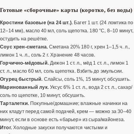
Готовые «сборочные» карты (коротко, без воды)
Кростини базовые (на 24 шт.).
Багет 1 шт. (24 ломтика по
12–14 мм), масло 40 мл, соль щепотка. 180 °C, 8–10 минут,
остудить на решётке.
Соус хрен-сметана.
Сметана 20% 180 г, хрен 1–1,5 ч. л.,
лимон 1 ч. л., соль 2 г. Хранение 48 часов.
Горчично-мёдовый.
Дижон 1 ст. л., мёд 1 ст. л., лимон 1
ст. л., масло 60 мл, соль щепотка. Взбить до эмульсии.
Огурец быстрый.
Слайсы, соль 1%, 15 минут, обсушить.
Маринованный лук.
Уксус 6% 1 ст. л., вода 2 ст. л., сахар/
соль по щепотке, 10 минут, обсушить.
Тарталетки.
Покупные/домашние; влажные начинки на
них кладут перед самой подачей, крем — можно за 30–40
минут, если в основе есть «барьер» из сыра/майонеза.
Итог.
Холодные закуски получаются чистыми и