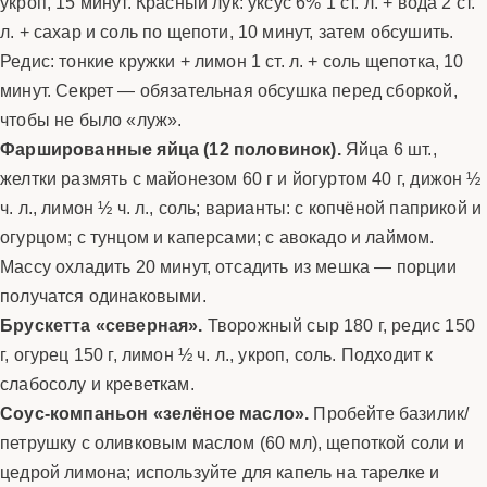
укроп, 15 минут. Красный лук: уксус 6% 1 ст. л. + вода 2 ст.
л. + сахар и соль по щепоти, 10 минут, затем обсушить.
Редис: тонкие кружки + лимон 1 ст. л. + соль щепотка, 10
минут. Секрет — обязательная обсушка перед сборкой,
чтобы не было «луж».
Фаршированные яйца (12 половинок).
Яйца 6 шт.,
желтки размять с майонезом 60 г и йогуртом 40 г, дижон ½
ч. л., лимон ½ ч. л., соль; варианты: с копчёной паприкой и
огурцом; с тунцом и каперсами; с авокадо и лаймом.
Массу охладить 20 минут, отсадить из мешка — порции
получатся одинаковыми.
Брускетта «северная».
Творожный сыр 180 г, редис 150
г, огурец 150 г, лимон ½ ч. л., укроп, соль. Подходит к
слабосолу и креветкам.
Соус-компаньон «зелёное масло».
Пробейте базилик/
петрушку с оливковым маслом (60 мл), щепоткой соли и
цедрой лимона; используйте для капель на тарелке и