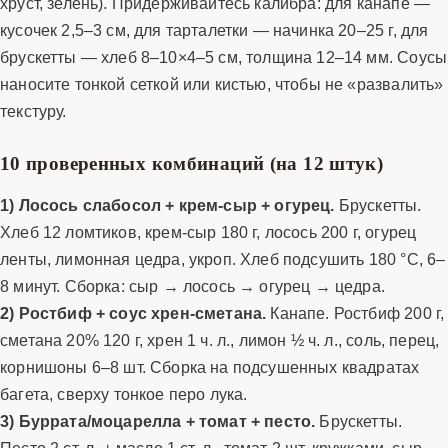
хруст, зелень). Придерживайтесь калибра: для канапе —
кусочек 2,5–3 см, для тарталетки — начинка 20–25 г, для
брускетты — хлеб 8–10×4–5 см, толщина 12–14 мм. Соусы
наносите тонкой сеткой или кистью, чтобы не «развалить»
текстуру.
10 проверенных комбинаций (на 12 штук)
1) Лосось слабосол + крем-сыр + огурец.
Брускетты.
Хлеб 12 ломтиков, крем-сыр 180 г, лосось 200 г, огурец
ленты, лимонная цедра, укроп. Хлеб подсушить 180 °C, 6–
8 минут. Сборка: сыр → лосось → огурец → цедра.
2) Ростбиф + соус хрен-сметана.
Канапе. Ростбиф 200 г,
сметана 20% 120 г, хрен 1 ч. л., лимон ½ ч. л., соль, перец,
корнишоны 6–8 шт. Сборка на подсушенных квадратах
багета, сверху тонкое перо лука.
3) Буррата/моцарелла + томат + песто.
Брускетты.
Песто 2 ст. л. + масло 1 ст. л., томат 2 шт. кружками, сыр