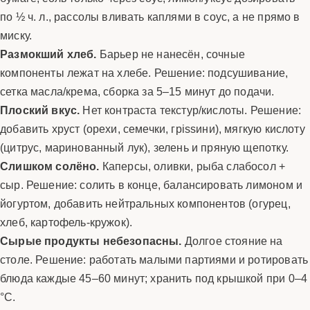
по ½ ч. л., рассолы вливать каплями в соус, а не прямо в
миску.
Размокший хлеб.
Барьер не нанесён, сочные
компоненты лежат на хлебе. Решение: подсушивание,
сетка масла/крема, сборка за 5–15 минут до подачи.
Плоский вкус.
Нет контраста текстур/кислоты. Решение:
добавить хруст (орехи, семечки, грissини), мягкую кислоту
(цитрус, маринованный лук), зелень и пряную щепотку.
Слишком солёно.
Каперсы, оливки, рыба слабосол +
сыр. Решение: солить в конце, балансировать лимоном и
йогуртом, добавить нейтральных компонентов (огурец,
хлеб, картофель-кружок).
Сырые продукты небезопасны.
Долгое стояние на
столе. Решение: работать малыми партиями и ротировать
блюда каждые 45–60 минут; хранить под крышкой при 0–4
°C.