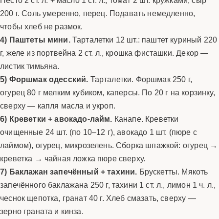
200 г. Соль умеренно, перец. Подавать немедленно,
чтобы хлеб не размок.
4) Паштеты мини.
Тарталетки 12 шт.: паштет куриный 220
г, желе из портвейна 2 ст. л., крошка фисташки. Декор —
листик тимьяна.
5) Форшмак одесский.
Тарталетки. Форшмак 250 г,
огурец 80 г мелким кубиком, каперсы. По 20 г на корзинку,
сверху — капля масла и укроп.
6) Креветки + авокадо-лайм.
Канапе. Креветки
очищенные 24 шт. (по 10–12 г), авокадо 1 шт. (пюре с
лаймом), огурец, микрозелень. Сборка шпажкой: огурец →
креветка → чайная ложка пюре сверху.
7) Баклажан запечённый + тахини.
Брускетты. Мякоть
запечённого баклажана 250 г, тахини 1 ст. л., лимон 1 ч. л.,
чеснок щепотка, гранат 40 г. Хлеб смазать, сверху —
зерно граната и кинза.