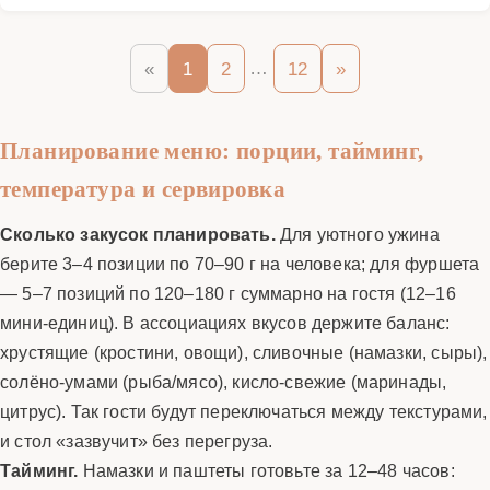
…
«
1
2
12
»
Планирование меню: порции, тайминг,
температура и сервировка
Сколько закусок планировать.
Для уютного ужина
берите 3–4 позиции по 70–90 г на человека; для фуршета
— 5–7 позиций по 120–180 г суммарно на гостя (12–16
мини-единиц). В ассоциациях вкусов держите баланс:
хрустящие (кростини, овощи), сливочные (намазки, сыры),
солёно-умами (рыба/мясо), кисло-свежие (маринады,
цитрус). Так гости будут переключаться между текстурами,
и стол «зазвучит» без перегруза.
Тайминг.
Намазки и паштеты готовьте за 12–48 часов: