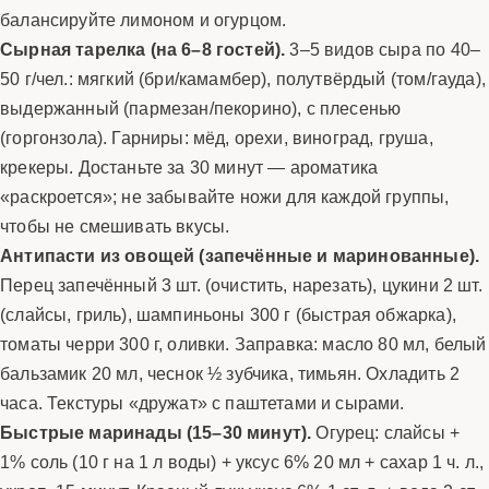
балансируйте лимоном и огурцом.
Сырная тарелка (на 6–8 гостей).
3–5 видов сыра по 40–
50 г/чел.: мягкий (бри/камамбер), полутвёрдый (том/гауда),
выдержанный (пармезан/пекорино), с плесенью
(горгонзола). Гарниры: мёд, орехи, виноград, груша,
крекеры. Достаньте за 30 минут — ароматика
«раскроется»; не забывайте ножи для каждой группы,
чтобы не смешивать вкусы.
Антипасти из овощей (запечённые и маринованные).
Перец запечённый 3 шт. (очистить, нарезать), цукини 2 шт.
(слайсы, гриль), шампиньоны 300 г (быстрая обжарка),
томаты черри 300 г, оливки. Заправка: масло 80 мл, белый
бальзамик 20 мл, чеснок ½ зубчика, тимьян. Охладить 2
часа. Текстуры «дружат» с паштетами и сырами.
Быстрые маринады (15–30 минут).
Огурец: слайсы +
1% соль (10 г на 1 л воды) + уксус 6% 20 мл + сахар 1 ч. л.,