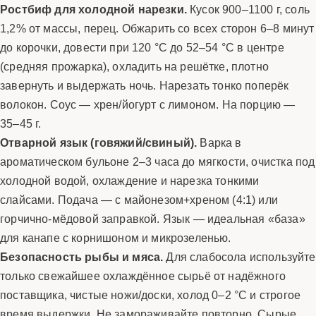
Ростбиф для холодной нарезки.
Кусок 900–1100 г, соль
1,2% от массы, перец. Обжарить со всех сторон 6–8 минут
до корочки, довести при 120 °C до 52–54 °C в центре
(средняя прожарка), охладить на решётке, плотно
завернуть и выдержать ночь. Нарезать тонко поперёк
волокон. Соус — хрен/йогурт с лимоном. На порцию —
35–45 г.
Отварной язык (говяжий/свиный).
Варка в
ароматическом бульоне 2–3 часа до мягкости, очистка под
холодной водой, охлаждение и нарезка тонкими
слайсами. Подача — с майонезом+хреном (4:1) или
горчично-мёдовой заправкой. Язык — идеальная «база»
для канапе с корнишоном и микрозеленью.
Безопасность рыбы и мяса.
Для слабосола используйте
только свежайшее охлаждённое сырьё от надёжного
поставщика, чистые ножи/доски, холод 0–2 °C и строгое
время выдержки. Не замораживайте повторно. Сырые