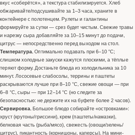
вкус «соберётся», а текстура стабилизируется. Хлеб
обжаривайте/подсушивайте за 1–3 часа, храните в
контейнере с полотенцем. Рулеты и галантины
формируйте за сутки — срез будет чистым. Свежие травы
и нарезку сыра добавляйте за 10–15 минут до подачи,
цитрус — непосредственно перед выходом на стол.
Температура.
Оптимально подавать при 6–10 °C;
слишком холодные закуски кажутся плоскими, а тёплые
теряют форму. Достаньте блюда из холодильника за 10
минут. Лососевые слабосолы, террины и паштеты
раскрываются лучше при 8–10 °C, свежие овощи — при
6–8 °C, сыры — при 12–14 °C (но следите за
безопасностью: не держите их на буфете более 2 часов).
Сервировка.
Большое блюдо собирайте «островками»:
хруст (крутоны/гриссини), крем (паштеты/намазки),
белковая часть (рыба/мясо), свежесть (овощи/зелень/
цитрус), пикантность (корнишоны, каперсы). На мини-