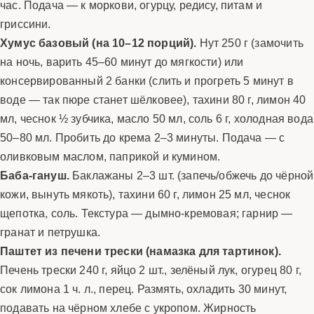
час. Подача — к моркови, огурцу, редису, питам и
гриссини.
Хумус базовый (на 10–12 порций).
Нут 250 г (замочить
на ночь, варить 45–60 минут до мягкости) или
консервированный 2 банки (слить и прогреть 5 минут в
воде — так пюре станет шёлковее), тахини 80 г, лимон 40
мл, чеснок ½ зубчика, масло 50 мл, соль 6 г, холодная вода
50–80 мл. Пробить до крема 2–3 минуты. Подача — с
оливковым маслом, паприкой и кумином.
Баба-гануш.
Баклажаны 2–3 шт. (запечь/обжечь до чёрной
кожи, вынуть мякоть), тахини 60 г, лимон 25 мл, чеснок
щепотка, соль. Текстура — дымно-кремовая; гарнир —
гранат и петрушка.
Паштет из печени трески (намазка для тартинок).
Печень трески 240 г, яйцо 2 шт., зелёный лук, огурец 80 г,
сок лимона 1 ч. л., перец. Размять, охладить 30 минут,
подавать на чёрном хлебе с укропом. Жирность