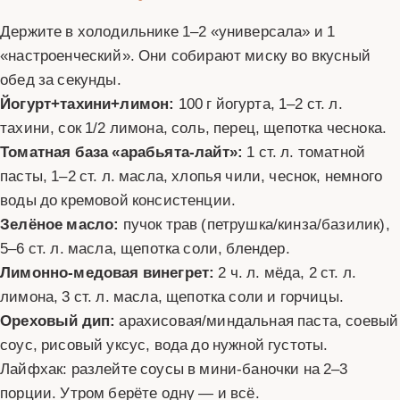
Держите в холодильнике 1–2 «универсала» и 1
«настроенческий». Они собирают миску во вкусный
обед за секунды.
Йогурт+тахини+лимон:
100 г йогурта, 1–2 ст. л.
тахини, сок 1/2 лимона, соль, перец, щепотка чеснока.
Томатная база «арабьята-лайт»:
1 ст. л. томатной
пасты, 1–2 ст. л. масла, хлопья чили, чеснок, немного
воды до кремовой консистенции.
Зелёное масло:
пучок трав (петрушка/кинза/базилик),
5–6 ст. л. масла, щепотка соли, блендер.
Лимонно-медовая винегрет:
2 ч. л. мёда, 2 ст. л.
лимона, 3 ст. л. масла, щепотка соли и горчицы.
Ореховый дип:
арахисовая/миндальная паста, соевый
соус, рисовый уксус, вода до нужной густоты.
Лайфхак: разлейте соусы в мини-баночки на 2–3
порции. Утром берёте одну — и всё.