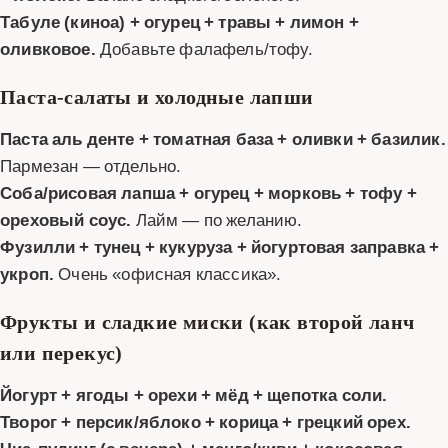
Табуле (киноа) + огурец + травы + лимон +
оливковое.
Добавьте фалафель/тофу.
Паста-салаты и холодные лапши
Паста аль денте + томатная база + оливки + базилик.
Пармезан — отдельно.
Собa/рисовая лапша + огурец + морковь + тофу +
ореховый соус.
Лайм — по желанию.
Фузилли + тунец + кукуруза + йогуртовая заправка +
укроп.
Очень «офисная классика».
Фрукты и сладкие миски (как второй ланч
или перекус)
Йогурт + ягоды + орехи + мёд + щепотка соли.
Творог + персик/яблоко + корица + грецкий орех.