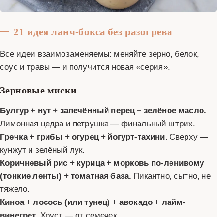
21 идея ланч-бокса без разогрева
Все идеи взаимозаменяемы: меняйте зерно, белок,
соус и травы — и получится новая «серия».
Зерновые миски
Булгур + нут + запечённый перец + зелёное масло.
Лимонная цедра и петрушка — финальный штрих.
Гречка + грибы + огурец + йогурт-тахини.
Сверху —
кунжут и зелёный лук.
Коричневый рис + курица + морковь по-ленивому
(тонкие ленты) + томатная база.
Пикантно, сытно, не
тяжело.
Киноа + лосось (или тунец) + авокадо + лайм-
винегрет.
Хруст — от семечек.