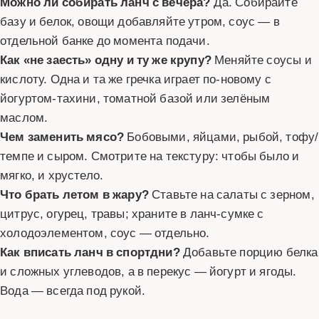
Можно ли собирать ланч с вечера?
Да. Собирайте
базу и белок, овощи добавляйте утром, соус — в
отдельной банке до момента подачи.
Как «не заесть» одну и ту же крупу?
Меняйте соусы и
кислоту. Одна и та же гречка играет по-новому с
йогуртом-тахини, томатной базой или зелёным
маслом.
Чем заменить мясо?
Бобовыми, яйцами, рыбой, тофу/
темпе и сыром. Смотрите на текстуру: чтобы было и
мягко, и хрустело.
Что брать летом в жару?
Ставьте на салаты с зерном,
цитрус, огурец, травы; храните в ланч-сумке с
холодоэлементом, соус — отдельно.
Как вписать ланч в спортдни?
Добавьте порцию белка
и сложных углеводов, а в перекус — йогурт и ягоды.
Вода — всегда под рукой.