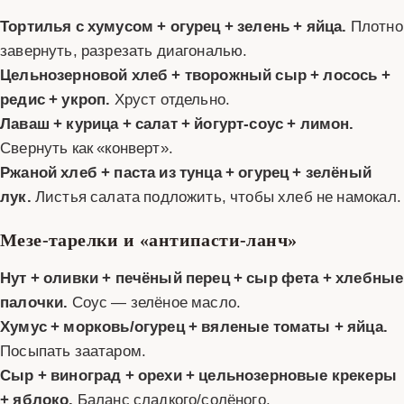
Тортилья с хумусом + огурец + зелень + яйца.
Плотно
завернуть, разрезать диагональю.
Цельнозерновой хлеб + творожный сыр + лосось +
редис + укроп.
Хруст отдельно.
Лаваш + курица + салат + йогурт-соус + лимон.
Свернуть как «конверт».
Ржаной хлеб + паста из тунца + огурец + зелёный
лук.
Листья салата подложить, чтобы хлеб не намокал.
Мезе-тарелки и «антипасти-ланч»
Нут + оливки + печёный перец + сыр фета + хлебные
палочки.
Соус — зелёное масло.
Хумус + морковь/огурец + вяленые томаты + яйца.
Посыпать заатаром.
Сыр + виноград + орехи + цельнозерновые крекеры
+ яблоко.
Баланс сладкого/солёного.