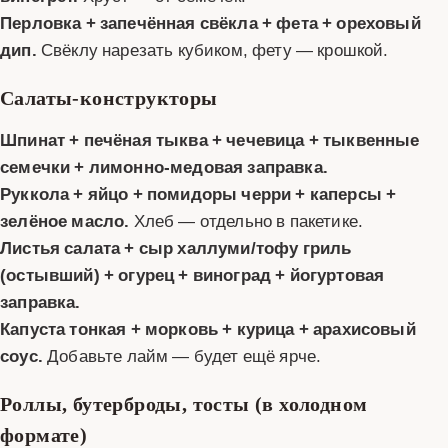
Перловка + запечённая свёкла + фета + ореховый
дип.
Свёклу нарезать кубиком, фету — крошкой.
Салаты-конструкторы
Шпинат + печёная тыква + чечевица + тыквенные
семечки + лимонно-медовая заправка.
Руккола + яйцо + помидоры черри + каперсы +
зелёное масло.
Хлеб — отдельно в пакетике.
Листья салата + сыр халлуми/тофу гриль
(остывший) + огурец + виноград + йогуртовая
заправка.
Капуста тонкая + морковь + курица + арахисовый
соус.
Добавьте лайм — будет ещё ярче.
Роллы, бутерброды, тосты (в холодном
формате)