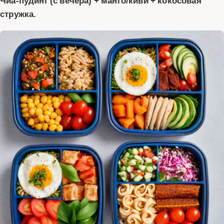
Чиа-пудинг (с вечера) + манго/киви + кокосовая
стружка.