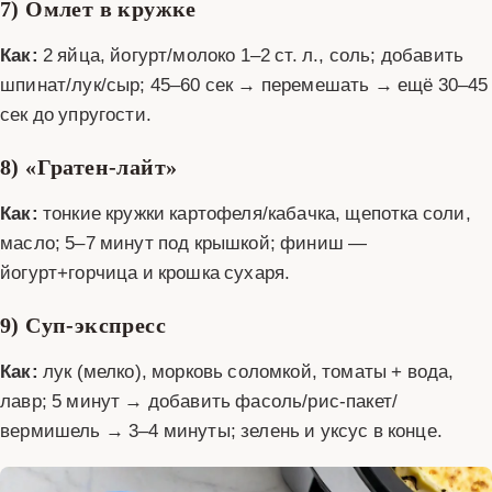
7) Омлет в кружке
Как:
2 яйца, йогурт/молоко 1–2 ст. л., соль; добавить
шпинат/лук/сыр; 45–60 сек → перемешать → ещё 30–45
сек до упругости.
8) «Гратен‑лайт»
Как:
тонкие кружки картофеля/кабачка, щепотка соли,
масло; 5–7 минут под крышкой; финиш —
йогурт+горчица и крошка сухаря.
9) Суп‑экспресс
Как:
лук (мелко), морковь соломкой, томаты + вода,
лавр; 5 минут → добавить фасоль/рис‑пакет/
вермишель → 3–4 минуты; зелень и уксус в конце.