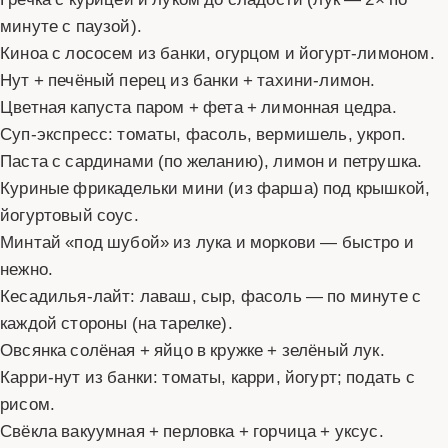
минуте с паузой).
Киноа с лососем из банки, огурцом и йогурт‑лимоном.
Нут + печёный перец из банки + тахини‑лимон.
Цветная капуста паром + фета + лимонная цедра.
Суп‑экспресс: томаты, фасоль, вермишель, укроп.
Паста с сардинами (по желанию), лимон и петрушка.
Куриные фрикадельки мини (из фарша) под крышкой,
йогуртовый соус.
Минтай «под шубой» из лука и моркови — быстро и
нежно.
Кесадилья‑лайт: лаваш, сыр, фасоль — по минуте с
каждой стороны (на тарелке).
Овсянка солёная + яйцо в кружке + зелёный лук.
Карри‑нут из банки: томаты, карри, йогурт; подать с
рисом.
Свёкла вакуумная + перловка + горчица + уксус.