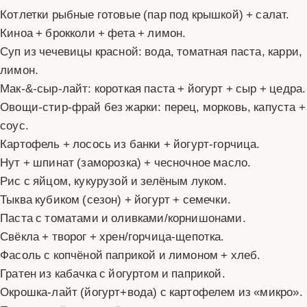
Котлетки рыбные готовые (пар под крышкой) + салат.
Киноа + брокколи + фета + лимон.
Суп из чечевицы красной: вода, томатная паста, карри,
лимон.
Мак‑&‑сыр‑лайт: короткая паста + йогурт + сыр + цедра.
Овощи‑стир‑фрай без жарки: перец, морковь, капуста +
соус.
Картофель + лосось из банки + йогурт‑горчица.
Нут + шпинат (заморозка) + чесночное масло.
Рис с яйцом, кукурузой и зелёным луком.
Тыква кубиком (сезон) + йогурт + семечки.
Паста с томатами и оливками/корнишонами.
Свёкла + творог + хрен/горчица‑щепотка.
Фасоль с копчёной паприкой и лимоном + хлеб.
Гратен из кабачка с йогуртом и паприкой.
Окрошка‑лайт (йогурт+вода) с картофелем из «микро».