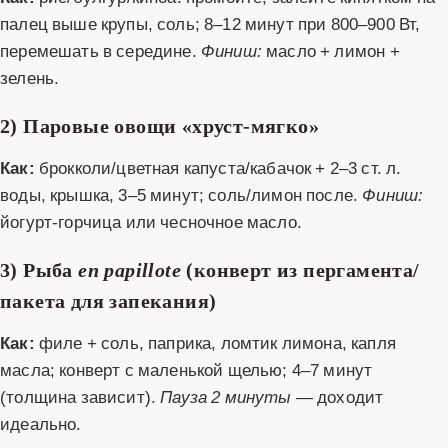
палец выше крупы, соль; 8–12 минут при 800–900 Вт,
перемешать в середине.
Финиш:
масло + лимон +
зелень.
2) Паровые овощи «хруст‑мягко»
Как:
брокколи/цветная капуста/кабачок + 2–3 ст. л.
воды, крышка, 3–5 минут; соль/лимон после.
Финиш:
йогурт‑горчица или чесночное масло.
3) Рыба
en papillote
(конверт из пергамента/
пакета для запекания)
Как:
филе + соль, паприка, ломтик лимона, капля
масла; конверт с маленькой щелью; 4–7 минут
(толщина зависит).
Пауза 2 минуты
— доходит
идеально.