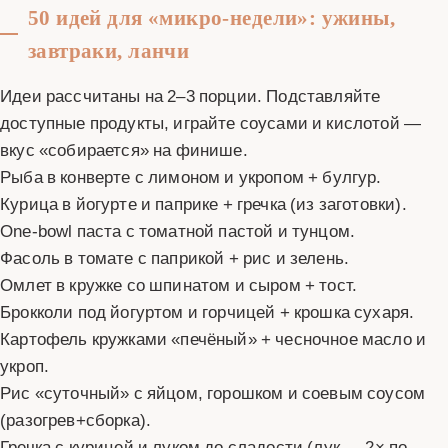
50 идей для «микро‑недели»: ужины,
завтраки, ланчи
Идеи рассчитаны на 2–3 порции. Подставляйте
доступные продукты, играйте соусами и кислотой —
вкус «собирается» на финише.
Рыба в конверте с лимоном и укропом + булгур.
Курица в йогурте и паприке + гречка (из заготовки).
One‑bowl паста с томатной пастой и тунцом.
Фасоль в томате с паприкой + рис и зелень.
Омлет в кружке со шпинатом и сыром + тост.
Брокколи под йогуртом и горчицей + крошка сухаря.
Картофель кружками «печёный» + чесночное масло и
укроп.
Рис «суточный» с яйцом, горошком и соевым соусом
(разогрев+сборка).
Гречка с курицей и луком до сладости (лук — 2× по