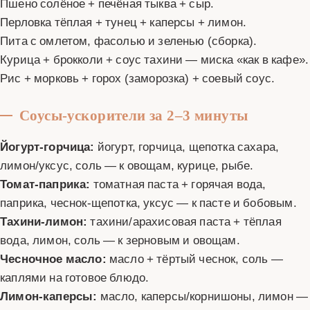
Пшено солёное + печёная тыква + сыр.
Перловка тёплая + тунец + каперсы + лимон.
Пита с омлетом, фасолью и зеленью (сборка).
Курица + брокколи + соус тахини — миска «как в кафе».
Рис + морковь + горох (заморозка) + соевый соус.
Соусы‑ускорители за 2–3 минуты
Йогурт‑горчица:
йогурт, горчица, щепотка сахара,
лимон/уксус, соль — к овощам, курице, рыбе.
Томат‑паприка:
томатная паста + горячая вода,
паприка, чеснок‑щепотка, уксус — к пасте и бобовым.
Тахини‑лимон:
тахини/арахисовая паста + тёплая
вода, лимон, соль — к зерновым и овощам.
Чесночное масло:
масло + тёртый чеснок, соль —
каплями на готовое блюдо.
Лимон‑каперсы:
масло, каперсы/корнишоны, лимон —