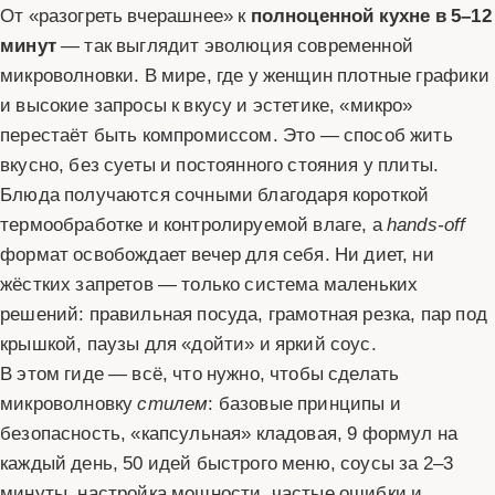
От «разогреть вчерашнее» к
полноценной кухне в 5–12
минут
— так выглядит эволюция современной
микроволновки. В мире, где у женщин плотные графики
и высокие запросы к вкусу и эстетике, «микро»
перестаёт быть компромиссом. Это — способ жить
вкусно, без суеты и постоянного стояния у плиты.
Блюда получаются сочными благодаря короткой
термообработке и контролируемой влаге, а
hands‑off
формат освобождает вечер для себя. Ни диет, ни
жёстких запретов — только система маленьких
решений: правильная посуда, грамотная резка, пар под
крышкой, паузы для «дойти» и яркий соус.
В этом гиде — всё, что нужно, чтобы сделать
микроволновку
стилем
: базовые принципы и
безопасность, «капсульная» кладовая, 9 формул на
каждый день, 50 идей быстрого меню, соусы за 2–3
минуты, настройка мощности, частые ошибки и