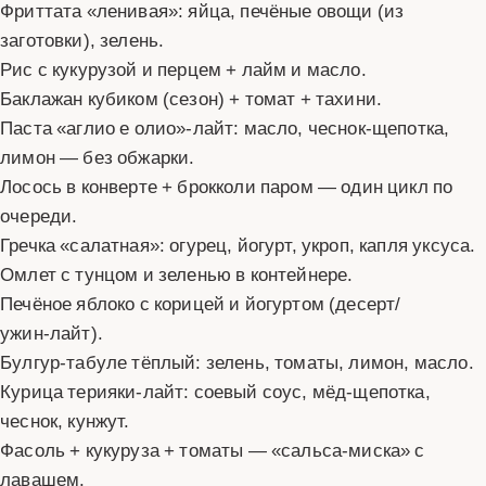
Фриттата «ленивая»: яйца, печёные овощи (из
заготовки), зелень.
Рис с кукурузой и перцем + лайм и масло.
Баклажан кубиком (сезон) + томат + тахини.
Паста «аглио е олио»‑лайт: масло, чеснок‑щепотка,
лимон — без обжарки.
Лосось в конверте + брокколи паром — один цикл по
очереди.
Гречка «салатная»: огурец, йогурт, укроп, капля уксуса.
Омлет с тунцом и зеленью в контейнере.
Печёное яблоко с корицей и йогуртом (десерт/
ужин‑лайт).
Булгур‑табуле тёплый: зелень, томаты, лимон, масло.
Курица терияки‑лайт: соевый соус, мёд‑щепотка,
чеснок, кунжут.
Фасоль + кукуруза + томаты — «сальса‑миска» с
лавашем.