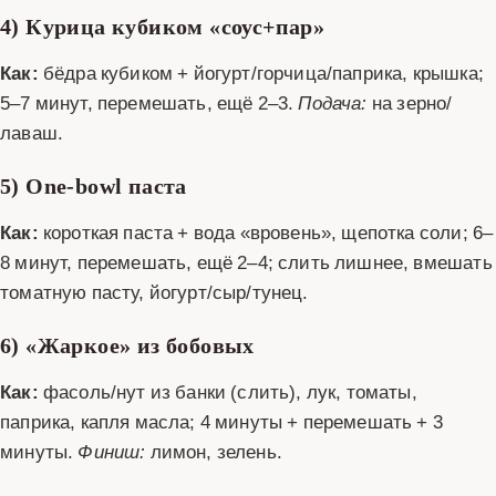
4) Курица кубиком «соус+пар»
Как:
бёдра кубиком + йогурт/горчица/паприка, крышка;
5–7 минут, перемешать, ещё 2–3.
Подача:
на зерно/
лаваш.
5) One‑bowl паста
Как:
короткая паста + вода «вровень», щепотка соли; 6–
8 минут, перемешать, ещё 2–4; слить лишнее, вмешать
томатную пасту, йогурт/сыр/тунец.
6) «Жаркое» из бобовых
Как:
фасоль/нут из банки (слить), лук, томаты,
паприка, капля масла; 4 минуты + перемешать + 3
минуты.
Финиш:
лимон, зелень.