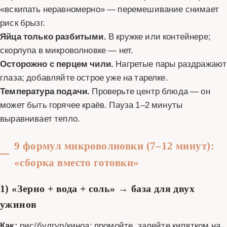
«вскипать неравномерно» — перемешивание снимает
риск брызг.
Яйца только разбитыми.
В кружке или контейнере;
скорлупа в микроволновке — нет.
Осторожно с перцем чили.
Нагретые пары раздражают
глаза; добавляйте острое уже на тарелке.
Температура подачи.
Проверьте центр блюда — он
может быть горячее краёв. Пауза 1–2 минуты
выравнивает тепло.
9 формул микроволновки (7–12 минут):
«сборка вместо готовки»
1) «Зерно + вода + соль» → база для двух
ужинов
Как:
рис/булгур/киноа: промойте, залейте кипятком на