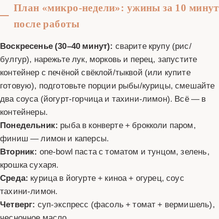
План «микро‑недели»: ужины за 10 минут
после работы
Воскресенье (30–40 минут):
сварите крупу (рис/
булгур), нарежьте лук, морковь и перец, запустите
контейнер с печёной свёклой/тыквой (или купите
готовую), подготовьте порции рыбы/курицы, смешайте
два соуса (йогурт‑горчица и тахини‑лимон). Всё — в
контейнеры.
Понедельник:
рыба в конверте + брокколи паром,
финиш — лимон и каперсы.
Вторник:
one‑bowl паста с томатом и тунцом, зелень,
крошка сухаря.
Среда:
курица в йогурте + киноа + огурец, соус
тахини‑лимон.
Четверг:
суп‑экспресс (фасоль + томат + вермишель),
чесночное масло.