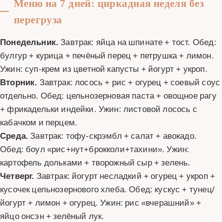
Меню на 7 дней: циркадная неделя без
перегруза
Понедельник.
Завтрак: яйца на шпинате + тост. Обед:
булгур + курица + печёный перец + петрушка + лимон.
Ужин: суп-крем из цветной капусты + йогурт + укроп.
Вторник.
Завтрак: лосось + рис + огурец + соевый соус
отдельно. Обед: цельнозерновая паста + овощное рагу
+ фрикадельки индейки. Ужин: листовой лосось с
кабачком и перцем.
Среда.
Завтрак: тофу-скрэмбл + салат + авокадо.
Обед: боул «рис+нут+брокколи+тахини». Ужин:
картофель дольками + творожный сыр + зелень.
Четверг.
Завтрак: йогурт несладкий + огурец + укроп +
кусочек цельнозернового хлеба. Обед: кускус + тунец/
йогурт + лимон + огурец. Ужин: рис «вчерашний» +
яйцо онсэн + зелёный лук.