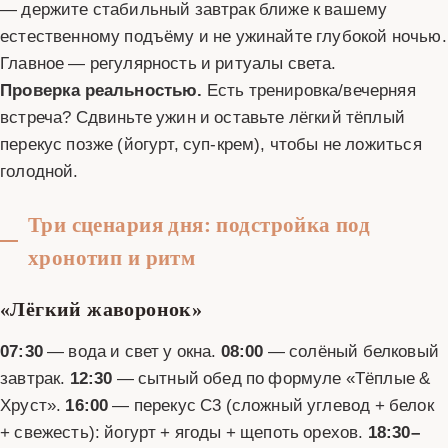
— держите стабильный завтрак ближе к вашему
естественному подъёму и не ужинайте глубокой ночью.
Главное — регулярность и ритуалы света.
Проверка реальностью.
Есть тренировка/вечерняя
встреча? Сдвиньте ужин и оставьте лёгкий тёплый
перекус позже (йогурт, суп-крем), чтобы не ложиться
голодной.
Три сценария дня: подстройка под
хронотип и ритм
«Лёгкий жаворонок»
07:30
— вода и свет у окна.
08:00
— солёный белковый
завтрак.
12:30
— сытный обед по формуле «Тёплые &
Хруст».
16:00
— перекус С3 (сложный углевод + белок
+ свежесть): йогурт + ягоды + щепоть орехов.
18:30–