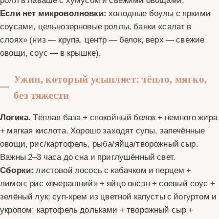
Если нет микроволновки:
холодные боулы с яркими
соусами, цельнозерновые роллы, банки «салат в
слоях» (низ — крупа, центр — белок, верх — свежие
овощи, соус — в крышке).
Ужин, который усыпляет: тёпло, мягко,
без тяжести
Логика.
Тёплая база + спокойный белок + немного жира
+ мягкая кислота. Хорошо заходят супы, запечённые
овощи, рис/картофель, рыба/яйца/творожный сыр.
Важны 2–3 часа до сна и приглушённый свет.
Сборки:
листовой лосось с кабачком и перцем +
лимон; рис «вчерашний» + яйцо онсэн + соевый соус +
зелёный лук; суп-крем из цветной капусты с йогуртом и
укропом; картофель дольками + творожный сыр +