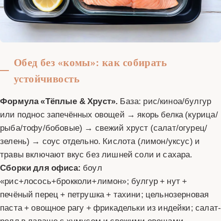
Обед без «комы»: как собирать
устойчивость
Формула «Тёплые & Хруст».
База: рис/киноа/булгур
или поднос запечённых овощей → якорь белка (курица/
рыба/тофу/бобовые) → свежий хруст (салат/огурец/
зелень) → соус отдельно. Кислота (лимон/уксус) и
травы включают вкус без лишней соли и сахара.
Сборки для офиса:
боул
«рис+лосось+брокколи+лимон»; булгур + нут +
печёный перец + петрушка + тахини; цельнозерновая
паста + овощное рагу + фрикадельки из индейки; салат
ролл в лаваше с хумусом и свежими овощами.