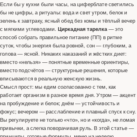
Если бы у кухни были часы, на циферблате светились
бы не цифры, а ритуалы: вода и свет утром, белок и
зелень к завтраку, ясный обед без комы и тёплый вечер
с мягкими углеводами.
Циркадная тарелка
— это
способ собрать правильное питание (ПП) в ритме
суток, чтобы энергия была ровной, сон — глубоким, а
голова — ясной. Никаких наказаний и жёстких диет:
вместо «нельзя» — понятные временные ориентиры,
вместо подсчётов — структурные решения, которые
вписываются в реальную женскую жизнь.
Смысл прост: мы едим
согласованно
с тем, как
работает организм в разное время дня. Утром — акцент
на пробуждение и белок; днём — устойчивость и
фокус; вечером — расслабление и плавный спуск к сну.
Вы регулируете не только «что», но и «когда», не ломая
привычки, а слегка поворачивая руль. В этой статье —
принципы, готовые формулы, меню на неделю,