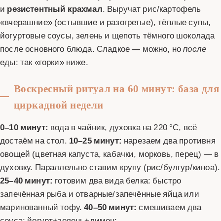
и
резистентный крахмал
. Выручат рис/картофель
«вчерашние» (остывшие и разогретые), тёплые супы,
йогуртовые соусы, зелень и щепоть тёмного шоколада
после основного блюда. Сладкое — можно, но
после
еды: так «горки» ниже.
Воскресный ритуал на 60 минут: база для
циркадной недели
0–10 минут:
вода в чайник, духовка на 220 °C, всё
достаём на стол.
10–25 минут:
нарезаем два противня
овощей (цветная капуста, кабачки, морковь, перец) — в
духовку. Параллельно ставим крупу (рис/булгур/киноа).
25–40 минут:
готовим два вида белка: быстро
запечённая рыба и отварные/запечённые яйца или
маринованный тофу.
40–50 минут:
смешиваем два
соуса: йогурт+зелень+лимон;