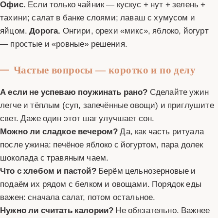
Офис.
Если только чайник — кускус + нут + зелень +
тахини; салат в банке слоями; лаваш с хумусом и
яйцом.
Дорога.
Онгири, орехи «микс», яблоко, йогурт
— простые и «ровные» решения.
Частые вопросы — коротко и по делу
А если не успеваю поужинать рано?
Сделайте ужин
легче и тёплым (суп, запечённые овощи) и приглушите
свет. Даже один этот шаг улучшает сон.
Можно ли сладкое вечером?
Да, как часть ритуала
после ужина: печёное яблоко с йогуртом, пара долек
шоколада с травяным чаем.
Что с хлебом и пастой?
Берём цельнозерновые и
подаём их рядом с белком и овощами. Порядок еды
важен: сначала салат, потом остальное.
Нужно ли считать калории?
Не обязательно. Важнее