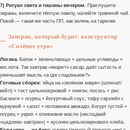
7) Ритуал света и тишины вечером.
Приглушите
экраны, включите тёплую лампу, налейте травяной чай.
Покой — такая же часть ПП, как зелень на тарелке.
Завтрак, который будит: конструктор
«Солёное утро»
Логика.
Белок + зелень/овощи + цельные углеводы +
кислота. Так завтрак «якорит» сахар, даёт сытость и
уменьшает мысль «а где сладенькое?»
Готовые сборки:
яйца на «зелёном ковре» (шпинат/
кейл) + тост цельнозерновой + лимон; лосось + рис
басмати + огурец + йогуртовый соус; тофу-скрэмбл с
куркумой + салат + половинка авокадо; йогурт густой +
огурец + укроп + оливковое масло (несладкий
«цадзики-завтрак») + кусочек цельнозернового хлеба.
Если утро — на бегу:
онгири (рисовый треугольник) с