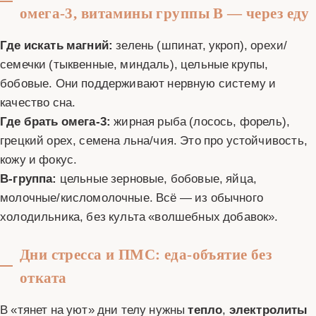
омега-3, витамины группы B — через еду
Где искать магний:
зелень (шпинат, укроп), орехи/
семечки (тыквенные, миндаль), цельные крупы,
бобовые. Они поддерживают нервную систему и
качество сна.
Где брать омега-3:
жирная рыба (лосось, форель),
грецкий орех, семена льна/чия. Это про устойчивость,
кожу и фокус.
B-группа:
цельные зерновые, бобовые, яйца,
молочные/кисломолочные. Всё — из обычного
холодильника, без культа «волшебных добавок».
Дни стресса и ПМС: еда-объятие без
отката
В «тянет на уют» дни телу нужны
тепло
,
электролиты