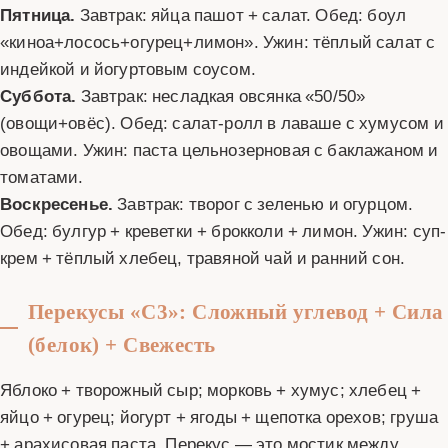
Пятница.
Завтрак: яйца пашот + салат. Обед: боул
«киноа+лосось+огурец+лимон». Ужин: тёплый салат с
индейкой и йогуртовым соусом.
Суббота.
Завтрак: несладкая овсянка «50/50»
(овощи+овёс). Обед: салат-ролл в лаваше с хумусом и
овощами. Ужин: паста цельнозерновая с баклажаном и
томатами.
Воскресенье.
Завтрак: творог с зеленью и огурцом.
Обед: булгур + креветки + брокколи + лимон. Ужин: суп-
крем + тёплый хлебец, травяной чай и ранний сон.
Перекусы «С3»: Сложный углевод + Сила
(белок) + Свежесть
Яблоко + творожный сыр; морковь + хумус; хлебец +
яйцо + огурец; йогурт + ягоды + щепотка орехов; груша
+ арахисовая паста. Перекус — это мостик между