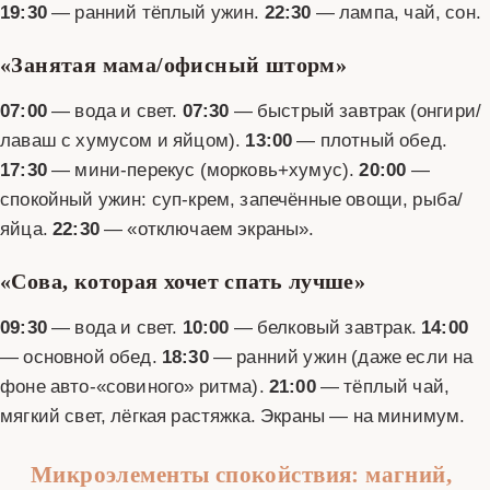
19:30
— ранний тёплый ужин.
22:30
— лампа, чай, сон.
«Занятая мама/офисный шторм»
07:00
— вода и свет.
07:30
— быстрый завтрак (онгири/
лаваш с хумусом и яйцом).
13:00
— плотный обед.
17:30
— мини-перекус (морковь+хумус).
20:00
—
спокойный ужин: суп-крем, запечённые овощи, рыба/
яйца.
22:30
— «отключаем экраны».
«Сова, которая хочет спать лучше»
09:30
— вода и свет.
10:00
— белковый завтрак.
14:00
— основной обед.
18:30
— ранний ужин (даже если на
фоне авто-«совиного» ритма).
21:00
— тёплый чай,
мягкий свет, лёгкая растяжка. Экраны — на минимум.
Микроэлементы спокойствия: магний,