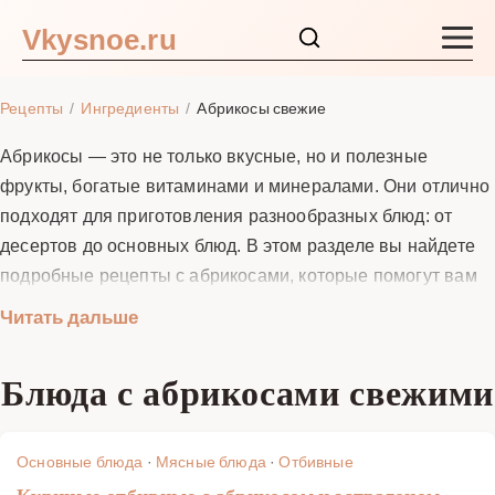
Vkysnoe.ru
Закуски и салаты
Рецепты
Ингредиенты
Абрикосы свежие
Основные блюда
Абрикосы — это не только вкусные, но и полезные
фрукты, богатые витаминами и минералами. Они отлично
Супы
подходят для приготовления разнообразных блюд: от
десертов до основных блюд. В этом разделе вы найдете
Ингредиенты
подробные рецепты с абрикосами, которые помогут вам
приготовить вкусные и полезные блюда в домашних
Читать дальше
Блог
условиях. Абрикосы можно использовать для варенья,
компотов, пирогов, салатов и даже мясных блюд. Их
Блюда с абрикосами свежими
сладкий и сочный вкус прекрасно сочетается с другими
ингредиентами, делая блюда более насыщенными и
ароматными.
Основные блюда
·
Мясные блюда
·
Отбивные