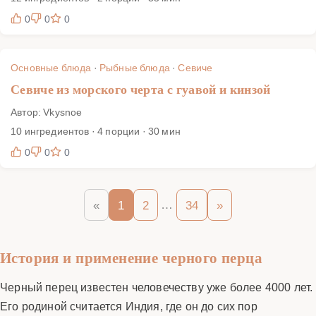
0
0
0
Основные блюда
·
Рыбные блюда
·
Севиче
Севиче из морского черта с гуавой и кинзой
Автор: Vkysnoe
10 ингредиентов · 4 порции · 30 мин
0
0
0
…
«
1
2
34
»
История и применение черного перца
Черный перец известен человечеству уже более 4000 лет.
Его родиной считается Индия, где он до сих пор