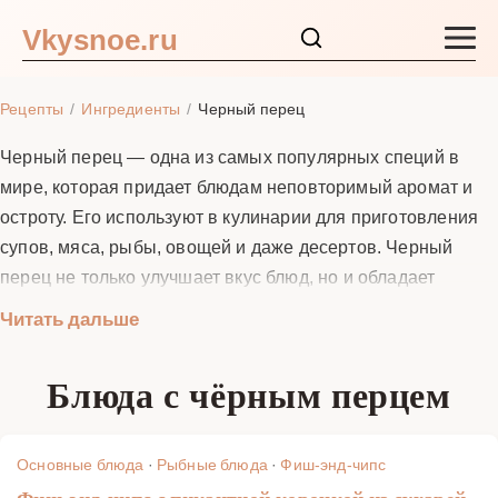
Vkysnoe.ru
Закуски и салаты
Рецепты
Ингредиенты
Черный перец
Основные блюда
Черный перец — одна из самых популярных специй в
мире, которая придает блюдам неповторимый аромат и
Супы
остроту. Его используют в кулинарии для приготовления
супов, мяса, рыбы, овощей и даже десертов. Черный
Ингредиенты
перец не только улучшает вкус блюд, но и обладает
полезными свойствами: стимулирует пищеварение,
Читать дальше
Блог
ускоряет обмен веществ и содержит антиоксиданты. В
этом разделе вы найдете лучшие рецепты с черным
Блюда с чёрным перцем
перцем, которые помогут вам раскрыть его вкус и аромат
в ваших кулинарных шедеврах.
Основные блюда
·
Рыбные блюда
·
Фиш-энд-чипс