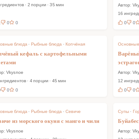
нгредиентов · 2 порции · 35 мин
Автор: Vk
16 ингред
1
0
0
0
0
овные блюда
·
Рыбные блюда
·
Копчёная
Основные
пчёный кефаль с картофельными
Варёный
летами
эстраго
ор: Vkysnoe
Автор: Vk
ингредиентов · 4 порции · 45 мин
12 ингред
0
0
0
0
0
овные блюда
·
Рыбные блюда
·
Севиче
Супы
·
Го
виче из морского окуня с манго и чили
Буйабес
ор: Vkysnoe
Автор: Vk