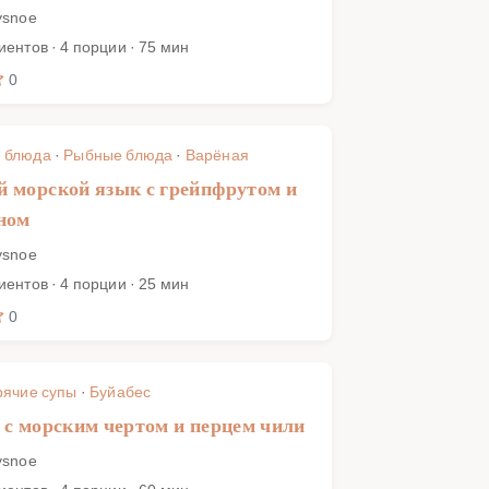
ysnoe
иентов · 4 порции · 75 мин
0
 блюда
·
Рыбные блюда
·
Варёная
 морской язык с грейпфрутом и
ном
ysnoe
иентов · 4 порции · 25 мин
0
рячие супы
·
Буйабес
 с морским чертом и перцем чили
ysnoe