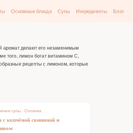
аты
Основные блюда
Супы
Ингредиенты
Блог
ий аромат делают его незаменимым
ме того, лимон богат витамином C,
ообразные рецепты с лимоном, которые
рячие супы
·
Солянка
 с копчёной свининой и
ливом