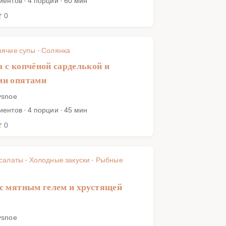
иентов · 4 порции · 60 мин
0
рячие супы
·
Солянка
 с копчёной сарделькой и
ми опятами
ysnoe
иентов · 4 порции · 45 мин
0
 салаты
·
Холодные закуски
·
Рыбные
с мятным гелем и хрустящей
ysnoe