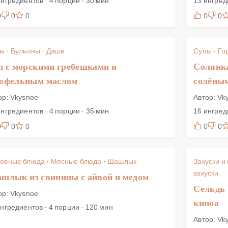
ингредиентов · 4 порции · 30 мин
13 ингред
0
0
0
0
0
пы
·
Бульоны
·
Даши
Супы
·
Го
п с морскими гребешками и
Солянка
юфельным маслом
солёны
ор: Vkysnoe
Автор: Vk
ингредиентов · 4 порции · 35 мин
16 ингред
0
0
0
0
0
овные блюда
·
Мясные блюда
·
Шашлык
Закуски и
закуски
шлык из свинины с айвой и медом
Сельдь 
ор: Vkysnoe
киноа
ингредиентов · 4 порции · 120 мин
Автор: Vk