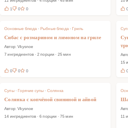
12 ингредиентов · 4 порции · 45 мин
10 
1
0
0
Основные блюда
·
Рыбные блюда
·
Гриль
Су
Сибас с розмарином и лимоном на гриле
Су
тр
Автор: Vkysnoe
7 ингредиентов · 2 порции · 25 мин
Авт
15 
0
0
0
Супы
·
Горячие супы
·
Солянка
Осн
Солянка с копчёной свининой и айвой
Ша
Автор: Vkysnoe
Авт
14 ингредиентов · 6 порции · 75 мин
11 