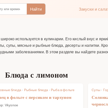
Найти
Закуски и сал
широко используется в кулинарии. Его кислый вкус и ярк
ы, супы, мясные и рыбные блюда, десерты и напитки. Кро
студными заболеваниями. В этом разделе вы найдете разн
Блюда с лимоном
овные блюда
·
Рыбные блюда
·
Рыба в фольге
Супы
·
Го
нец в фольге с персиком и тархуном
Солянка
чернос
ор: Vkysnoe