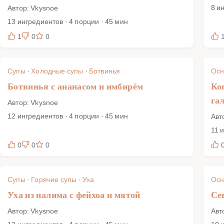
8 и
Автор: Vkysnoe
13 ингредиентов · 4 порции · 45 мин
1
0
0
Супы
·
Холодные супы
·
Ботвинья
Осн
Ботвинья с ананасом и имбирём
Ко
га
Автор: Vkysnoe
12 ингредиентов · 4 порции · 45 мин
Авт
11 
0
0
0
Супы
·
Горячие супы
·
Уха
Осн
Уха из налима с фейхоа и мятой
Се
Автор: Vkysnoe
Авт