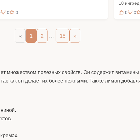
10 ингред
0
0
0
0
0
…
«
1
2
15
»
ет множеством полезных свойств. Он содержит витамины C,
ак как он делает их более нежными. Также лимон добавля
ининой.
ктов.
 кремах.