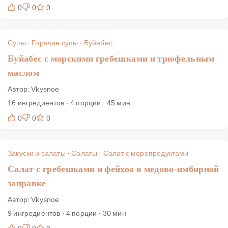
0
0
0
Супы
·
Горячие супы
·
Буйабес
Буйабес с морскими гребешками и трюфельным
маслом
Автор: Vkysnoe
16 ингредиентов · 4 порции · 45 мин
0
0
0
Закуски и салаты
·
Салаты
·
Салат с морепродуктами
Салат с гребешками и фейхоа в медово-имбирной
заправке
Автор: Vkysnoe
9 ингредиентов · 4 порции · 30 мин