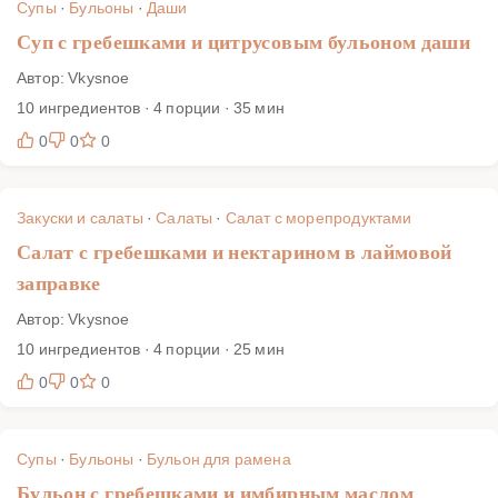
Супы
·
Бульоны
·
Даши
Суп с гребешками и цитрусовым бульоном даши
Автор: Vkysnoe
10 ингредиентов · 4 порции · 35 мин
0
0
0
Закуски и салаты
·
Салаты
·
Салат с морепродуктами
Салат с гребешками и нектарином в лаймовой
заправке
Автор: Vkysnoe
10 ингредиентов · 4 порции · 25 мин
0
0
0
Супы
·
Бульоны
·
Бульон для рамена
Бульон с гребешками и имбирным маслом