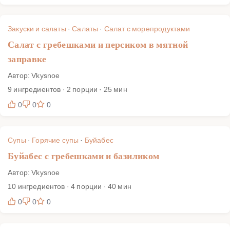
Закуски и салаты
·
Салаты
·
Салат с морепродуктами
Салат с гребешками и персиком в мятной
заправке
Автор: Vkysnoe
9 ингредиентов · 2 порции · 25 мин
0
0
0
Супы
·
Горячие супы
·
Буйабес
Буйабес с гребешками и базиликом
Автор: Vkysnoe
10 ингредиентов · 4 порции · 40 мин
0
0
0