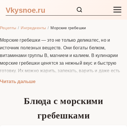
Vkysnoe.ru
Закуски и салаты
Рецепты
Ингредиенты
Морские гребешки
Основные блюда
Морские гребешки — это не только деликатес, но и
источник полезных веществ. Они богаты белком,
Супы
витаминами группы B, магнием и калием. В кулинарии
морские гребешки ценятся за нежный вкус и быструю
Ингредиенты
готовку. Их можно жарить, запекать, варить и даже есть
сырыми в виде карпаччо. В этом разделе собраны лучшие
Читать дальше
Блог
рецепты с морскими гребешками, которые подойдут как
для повседневного ужина, так и для праздничного стола.
Блюда с морскими
Вы узнаете, как правильно выбирать гребешки, как их
готовить, чтобы сохранить сочность, и с какими
гребешками
продуктами они лучше всего сочетаются.