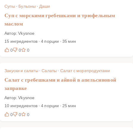
Супы
·
Бульоны
·
Даши
Суп с морскими гребешками и трюфельным
маслом
Автор: Vkysnoe
15 ингредиентов · 4 порции · 35 мин
0
0
0
Закуски и салаты
·
Салаты
·
Салат с морепродуктами
Салат с гребешками и айвой в апельсиновой
заправке
Автор: Vkysnoe
10 ингредиентов · 4 порции · 25 мин
0
0
0