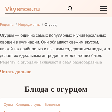
Vkysnoe.ru
Закуски и салаты
Рецепты
Ингредиенты
Огурец
Основные блюда
Огурцы — один из самых популярных и универсальных
овощей в кулинарии. Они обладают свежим вкусом,
Супы
низкой калорийностью и высоким содержанием воды, что
делает их идеальным ингредиентом для летних блюд.
Ингредиенты
Рецепты с огурцами включают в себя разнообразные
салаты, холодные супы, закуски и даже напитки. Огурцы
Читать дальше
Блог
богаты витаминами K и C, а также калием, что
способствует улучшению пищеварения и поддержанию
Блюда с огурцом
водного баланса в организме. В этом разделе вы найдете
лучшие рецепты с огурцами, которые помогут вам
приготовить вкусные и полезные блюда для всей семьи.
Супы
·
Холодные супы
·
Ботвинья