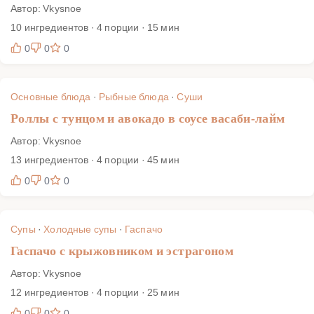
Автор: Vkysnoe
10 ингредиентов · 4 порции · 15 мин
0
0
0
Основные блюда
·
Рыбные блюда
·
Суши
Роллы с тунцом и авокадо в соусе васаби-лайм
Автор: Vkysnoe
13 ингредиентов · 4 порции · 45 мин
0
0
0
Супы
·
Холодные супы
·
Гаспачо
Гаспачо с крыжовником и эстрагоном
Автор: Vkysnoe
12 ингредиентов · 4 порции · 25 мин
0
0
0