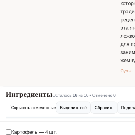
котор
тради
рецеп
эта я
ложко
для п
заним
жемчу
Супы
·
Ингредиенты
Осталось
16
из
16
• Отмечено
0
Скрывать отмеченные
Выделить всё
Сбросить
Подели
Картофель
—
4 шт.