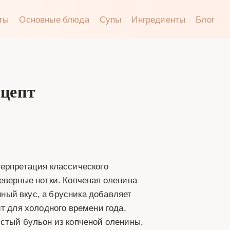
аты
Основные блюда
Супы
Ингредиенты
Блог
ецепт
терпретация классического
еверные нотки. Копченая оленина
ый вкус, а брусника добавляет
т для холодного времени года,
истый бульон из копченой оленины,