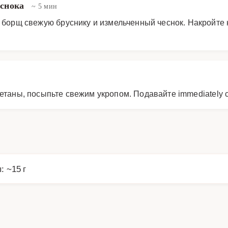
еснока
~ 5 мин
в борщ свежую бруснику и измельченный чеснок. Накройте 
етаны, посыпьте свежим укропом. Подавайте immediately 
: ~15 г