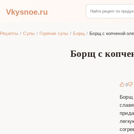
Vkysnoe.ru
Рецепты
Супы
Горячие супы
Борщ
Борщ с копченой оле
Борщ с копчен
0
Борщ 
славя
прида
легку
согре