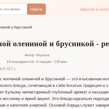
Найти
Закуски и сал
ниной и брусникой
ой олениной и брусникой - р
Автор: Vkysnoe
16 ингредиентов · 6 порции · 120 мин
0
0
1
с копченой олениной и брусникой — это изысканная ин
нского блюда, сочетающая в себе богатые традиции и с
ет бульону неповторимый глубинный аромат и насыщенн
ю кислинку и яркий акцент. Это блюдо идеально подходи
вая и наполняя энергией. Основой борща служит навар