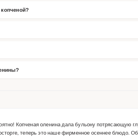
 копченой?
ленины?
ятно! Копченая оленина дала бульону потрясающую глу
восторге, теперь это наше фирменное осеннее блюдо. О