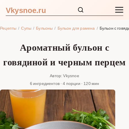
Vkysnoe.ru
Закуски и салаты
Рецепты
Супы
Бульоны
Бульон для рамена
Бульон с говя
Основные блюда
Ароматный бульон с
Супы
говядиной и черным перцем
Ингредиенты
Автор: Vkysnoe
6 ингредиентов · 4 порции · 120 мин
Блог