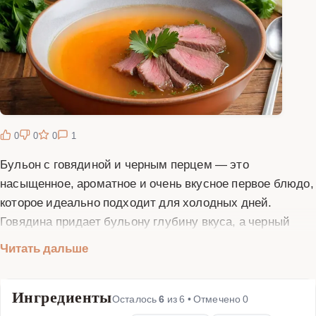
0
0
0
1
Бульон с говядиной и черным перцем — это
насыщенное, ароматное и очень вкусное первое блюдо,
которое идеально подходит для холодных дней.
Говядина придает бульону глубину вкуса, а черный
перец добавляет легкую остроту и пряность.
Читать дальше
Приготовление бульона — это процесс, который
требует времени, но результат того стоит. Начните с
Ингредиенты
выбора качественной говядины: лучше всего подойдет
Осталось
6
из
6
• Отмечено
0