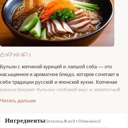
0
0
0
1
Бульон с копченой курицей и лапшой соба — это
насыщенное и ароматное блюдо, которое сочетает в
себе традиции русской и японской кухни. Копченая
курица придает бульону глубокий вкус и аппетитный
аромат, а лапша соба делает блюдо более сытным и
Читать дальше
интересным по текстуре. Для приготовления этого
бульона вам понадобится копченая курица, лапша
Ингредиенты
соба, овощи (лук, морковь, сельдерей), зелень и
Осталось
9
из
9
• Отмечено
0