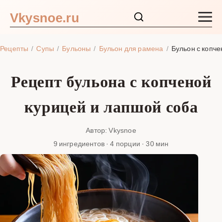
Vkysnoe.ru
Закуски и салаты
Рецепты
Супы
Бульоны
Бульон для рамена
Бульон с копче
Основные блюда
Рецепт бульона с копченой
Супы
курицей и лапшой соба
Ингредиенты
Автор: Vkysnoe
9 ингредиентов · 4 порции · 30 мин
Блог