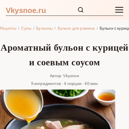
Vkysnoe.ru
Закуски и салаты
Рецепты
Супы
Бульоны
Бульон для рамена
Бульон с куриц
Основные блюда
Ароматный бульон с курицей
Супы
и соевым соусом
Ингредиенты
Автор: Vkysnoe
9 ингредиентов · 4 порции · 60 мин
Блог