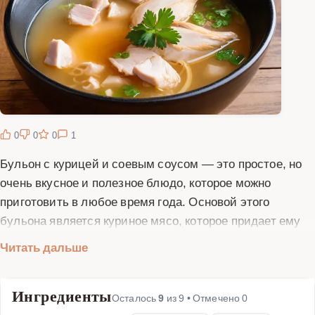
0
0
0
1
Бульон с курицей и соевым соусом — это простое, но
очень вкусное и полезное блюдо, которое можно
приготовить в любое время года. Основой этого
бульона является куриное мясо, которое придает ему
насыщенный вкус и аромат. Соевый соус добавляет
Читать дальше
блюду пикантность и глубину вкуса, делая его еще
более интересным. Этот бульон отлично подойдет как
Ингредиенты
для легкого обеда, так и для ужина. Он легко
Осталось
9
из
9
• Отмечено
0