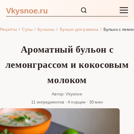
Vkysnoe.ru
Закуски и салаты
Рецепты
Супы
Бульоны
Бульон для рамена
Бульон с лемо
Основные блюда
Ароматный бульон с
Супы
лемонграссом и кокосовым
Ингредиенты
молоком
Блог
Автор: Vkysnoe
11 ингредиентов · 4 порции · 30 мин