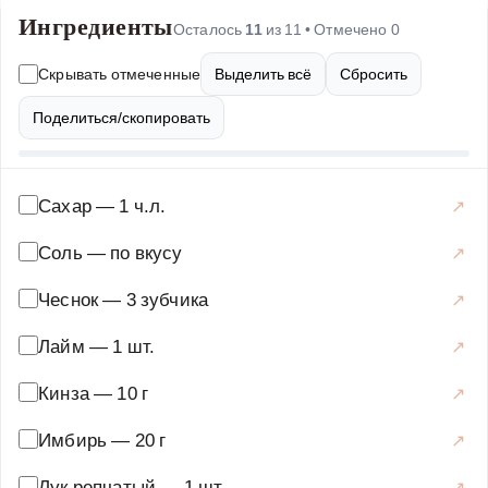
Ингредиенты
для супов. Для приготовления вам понадобятся свежий
Осталось
11
из
11
• Отмечено
0
лемонграсс, кокосовое молоко, овощи и специи. Бульон
Скрывать отмеченные
Выделить всё
Сбросить
готовится быстро и просто, но при этом получается
очень насыщенным и полезным. Идеально подходит
Поделиться/скопировать
для тех, кто любит экспериментировать с новыми
вкусами и предпочитает легкие и полезные блюда.
Попробуйте этот рецепт, и он станет одним из ваших
Сахар
—
1 ч.л.
любимых!
Соль
—
по вкусу
Супы
·
Бульоны
·
Бульон для рамена
Чеснок
—
3 зубчика
Лайм
—
1 шт.
Кинза
—
10 г
Имбирь
—
20 г
Лук репчатый
—
1 шт.