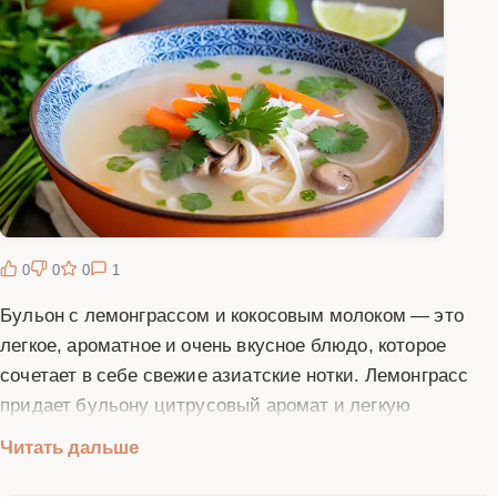
0
0
0
1
Бульон с лемонграссом и кокосовым молоком — это
легкое, ароматное и очень вкусное блюдо, которое
сочетает в себе свежие азиатские нотки. Лемонграсс
придает бульону цитрусовый аромат и легкую
кислинку, а кокосовое молоко делает его нежным и
Читать дальше
сливочным. Этот бульон можно подавать как
самостоятельное блюдо или использовать как основу