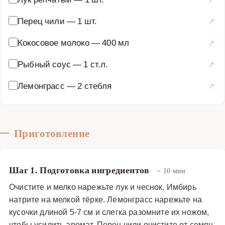
Перец чили
—
1 шт.
Кокосовое молоко
—
400 мл
Рыбный соус
—
1 ст.л.
Лемонграсс
—
2 стебля
Приготовление
Шаг 1. Подготовка ингредиентов
~ 10 мин
Очистите и мелко нарежьте лук и чеснок. Имбирь
натрите на мелкой тёрке. Лемонграсс нарежьте на
кусочки длиной 5-7 см и слегка разомните их ножом,
чтобы усилить аромат. Перец чили очистите от семян