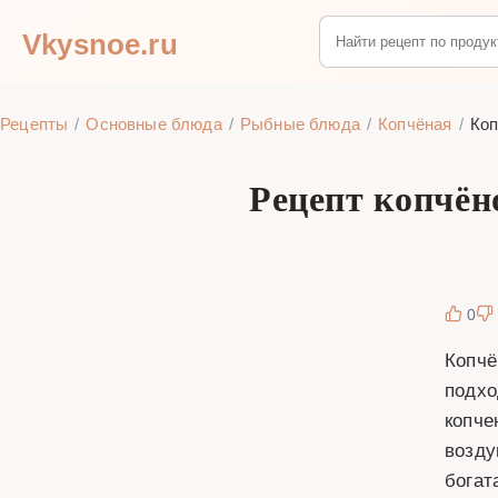
Vkysnoe.ru
Рецепты
Основные блюда
Рыбные блюда
Копчёная
Коп
Рецепт копчён
0
Копчё
подхо
копче
возду
богат