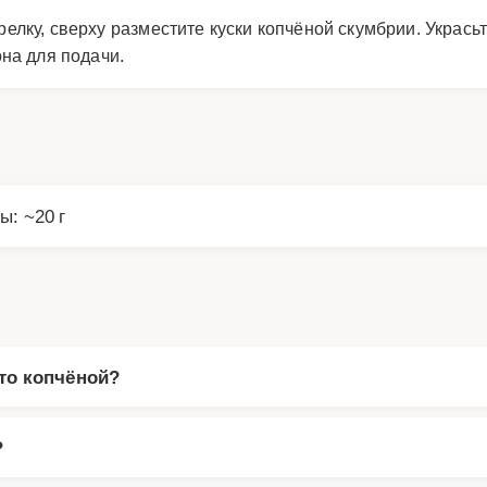
лку, сверху разместите куски копчёной скумбрии. Украсьт
на для подачи.
ы: ~20 г
то копчёной?
?