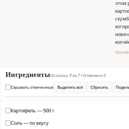
этом 
карто
скумб
котор
нович
копчё
Основ
Ингредиенты
Осталось
7
из
7
• Отмечено
0
Скрывать отмеченные
Выделить всё
Сбросить
Подели
Картофель
—
500 г
Соль
—
по вкусу