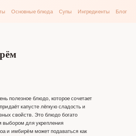
аты
Основные блюда
Супы
Ингредиенты
Блог
ирём
нь полезное блюдо, которое сочетает
 придаёт капусте лёгкую сладость и
зных свойств. Это блюдо богато
м выбором для укрепления
оа и имбирём может подаваться как