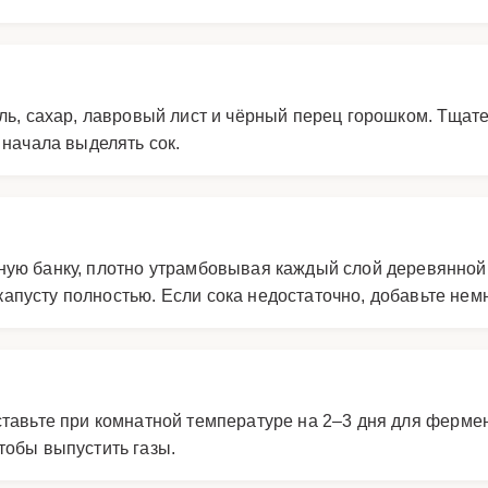
ль, сахар, лавровый лист и чёрный перец горошком. Тщат
 начала выделять сок.
н
ную банку, плотно утрамбовывая каждый слой деревянной 
апусту полностью. Если сока недостаточно, добавьте нем
ставьте при комнатной температуре на 2–3 дня для ферме
тобы выпустить газы.