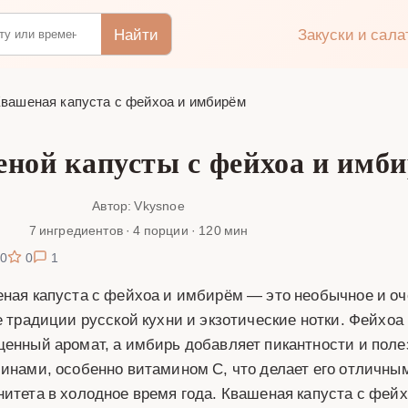
Найти
Закуски и сал
вашеная капуста с фейхоа и имбирём
еной капусты с фейхоа и имб
Автор: Vkysnoe
7 ингредиентов · 4 порции · 120 мин
0
0
1
ная капуста с фейхоа и имбирём — это необычное и оче
е традиции русской кухни и экзотические нотки. Фейхоа
енный аромат, а имбирь добавляет пикантности и поле
инами, особенно витамином C, что делает его отличны
итета в холодное время года. Квашеная капуста с фейх