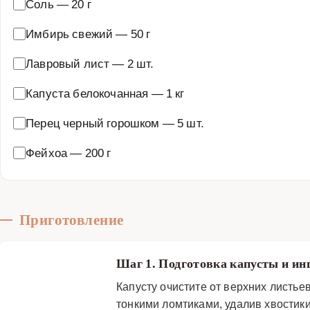
Соль
—
20 г
Имбирь свежий
—
50 г
Лавровый лист
—
2 шт.
Капуста белокочанная
—
1 кг
Перец черный горошком
—
5 шт.
Фейхоа
—
200 г
Приготовление
Шаг 1. Подготовка капусты и и
Капусту очистите от верхних листье
тонкими ломтиками, удалив хвостики