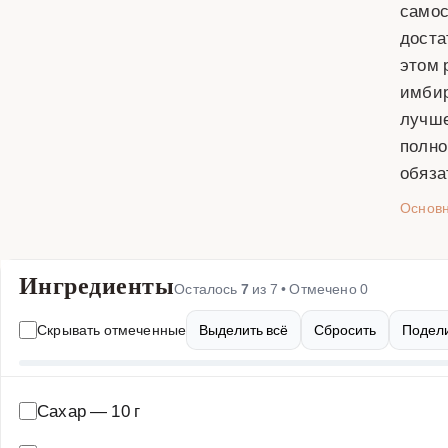
самос
доста
этом 
имбир
лучше
полно
обяза
Основ
Ингредиенты
Осталось
7
из
7
• Отмечено
0
Скрывать отмеченные
Выделить всё
Сбросить
Подели
Сахар
—
10 г