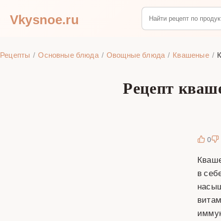
Vkysnoe.ru
Рецепты
Основные блюда
Овощные блюда
Квашеные
К
Рецепт кваш
0
Кваше
в себ
насыщ
витам
иммун