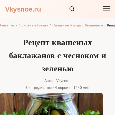
Vkysnoe.ru
Закуски и салаты
Рецепты
Основные блюда
Овощные блюда
Квашеные
Кваш
Основные блюда
Рецепт квашеных
Супы
баклажанов с чесноком и
Ингредиенты
зеленью
Блог
Автор: Vkysnoe
5 ингредиентов · 4 порции · 1440 мин