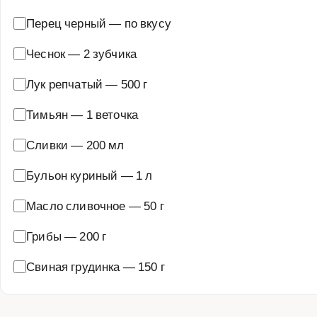
Перец черный
—
по вкусу
Чеснок
—
2 зубчика
Лук репчатый
—
500 г
Тимьян
—
1 веточка
Сливки
—
200 мл
Бульон куриный
—
1 л
Масло сливочное
—
50 г
Грибы
—
200 г
Свиная грудинка
—
150 г