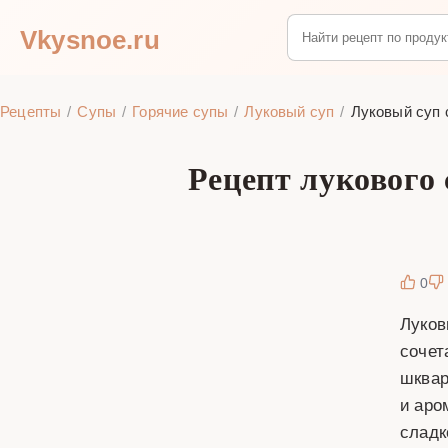
Vkysnoe.ru
Рецепты
Супы
Горячие супы
Луковый суп
Луковый суп 
Рецепт лукового
0
Луков
сочет
шквар
и аро
сладк