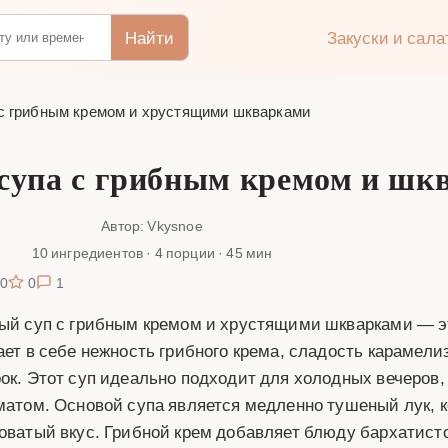
Найти
Закуски и сал
с грибным кремом и хрустящими шкварками
 супа с грибным кремом и шк
Автор: Vkysnoe
10 ингредиентов · 4 порции · 45 мин
0
0
1
ый суп с грибным кремом и хрустящими шкварками — э
ает в себе нежность грибного крема, сладость карамели
ок. Этот суп идеально подходит для холодных вечеров
матом. Основой супа является медленно тушеный лук, 
оватый вкус. Грибной крем добавляет блюду бархатист