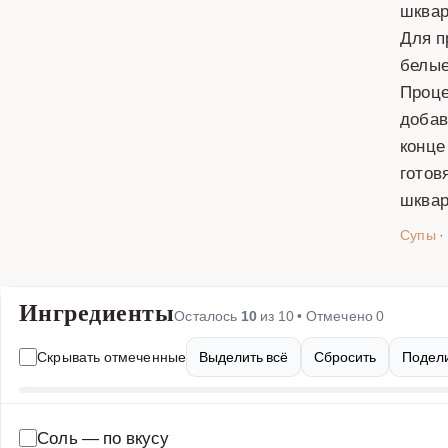
шквар
Для п
белые
Проце
добав
конце
готов
шквар
Супы
·
Ингредиенты
Осталось
10
из
10
• Отмечено
0
Скрывать отмеченные
Выделить всё
Сбросить
Подели
Соль
—
по вкусу