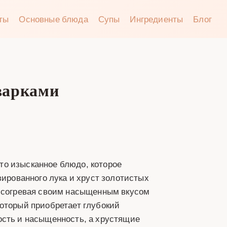
аты
Основные блюда
Супы
Ингредиенты
Блог
варками
то изысканное блюдо, которое
зированного лука и хруст золотистых
, согревая своим насыщенным вкусом
который приобретает глубокий
ость и насыщенность, а хрустящие