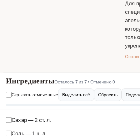
Для п
специ
апель
котор
тольк
укреп
Основ
Ингредиенты
Осталось
7
из
7
• Отмечено
0
Скрывать отмеченные
Выделить всё
Сбросить
Подели
Сахар
—
2 ст. л.
Соль
—
1 ч. л.