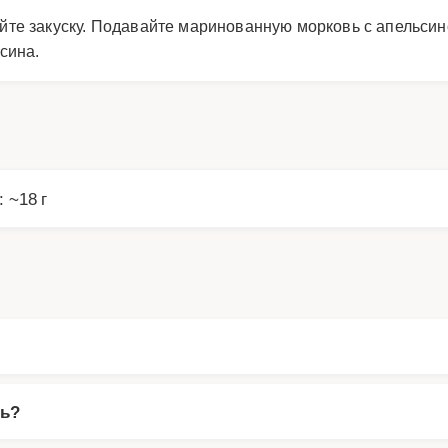
те закуску. Подавайте маринованную морковь с апельсин
сина.
: ~18 г
вь?