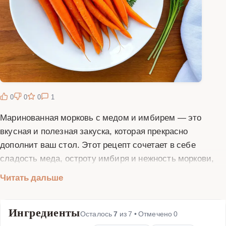
0
0
0
1
Маринованная морковь с медом и имбирем — это
вкусная и полезная закуска, которая прекрасно
дополнит ваш стол. Этот рецепт сочетает в себе
сладость меда, остроту имбиря и нежность моркови,
создавая неповторимый вкус. Маринованная морковь
Читать дальше
отлично подходит как самостоятельная закуска, так и в
качестве дополнения к мясным и рыбным блюдам.
Ингредиенты
Процесс приготовления прост и не требует много
Осталось
7
из
7
• Отмечено
0