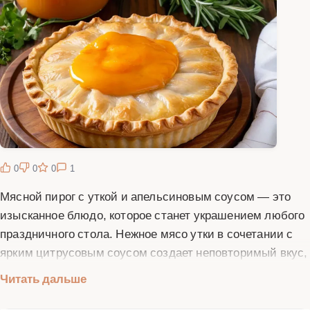
0
0
0
1
Мясной пирог с уткой и апельсиновым соусом — это
изысканное блюдо, которое станет украшением любого
праздничного стола. Нежное мясо утки в сочетании с
ярким цитрусовым соусом создает неповторимый вкус,
который понравится даже самым взыскательным
Читать дальше
гурманам. В этом рецепте мы подробно расскажем, как
приготовить этот пирог, начиная от замеса теста до