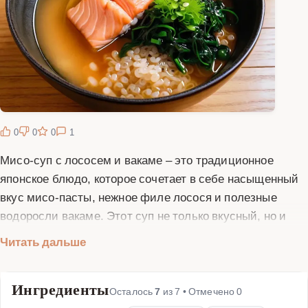
0
0
0
1
Мисо-суп с лососем и вакаме – это традиционное
японское блюдо, которое сочетает в себе насыщенный
вкус мисо-пасты, нежное филе лосося и полезные
водоросли вакаме. Этот суп не только вкусный, но и
очень полезный, так как содержит множество
Читать дальше
питательных веществ и микроэлементов. Мисо-паста,
которая является основой супа, богата пробиотиками,
Ингредиенты
способствующими улучшению пищеварения. Лосось
Осталось
7
из
7
• Отмечено
0