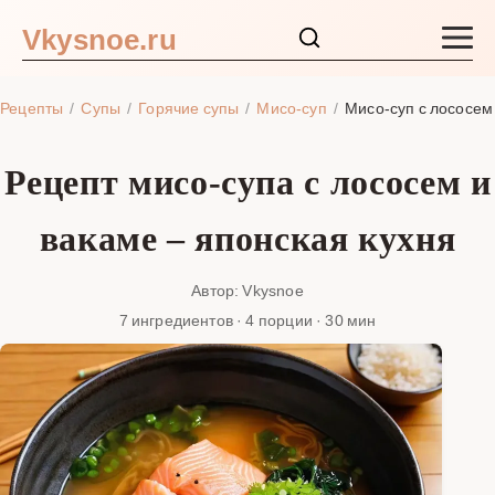
Vkysnoe.ru
Закуски и салаты
Рецепты
Супы
Горячие супы
Мисо-суп
Мисо-суп с лососем
Основные блюда
Рецепт мисо-супа с лососем и
Супы
вакаме – японская кухня
Ингредиенты
Автор: Vkysnoe
7 ингредиентов · 4 порции · 30 мин
Блог