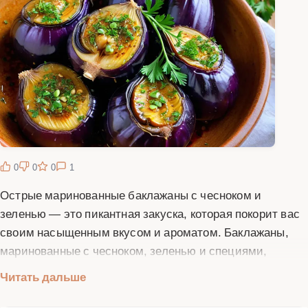
0
0
0
1
Острые маринованные баклажаны с чесноком и
зеленью — это пикантная закуска, которая покорит вас
своим насыщенным вкусом и ароматом. Баклажаны,
маринованные с чесноком, зеленью и специями,
становятся невероятно вкусными и сочными. Этот
Читать дальше
рецепт идеально подходит для тех, кто любит острые и
пряные закуски. Баклажаны в этом рецепте сохраняют