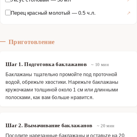
взрыв вкуса, который не оставит вас равнодушными.
Перец красный молотый
—
0.5 ч.л.
Основные блюда
·
Овощные блюда
·
Маринованные
Приготовление
Шаг 1. Подготовка баклажанов
~ 10 мин
Баклажаны тщательно промойте под проточной
водой, обрежьте хвостики. Нарежьте баклажаны
кружочками толщиной около 1 см или длинными
полосками, как вам больше нравится.
Шаг 2. Вымачивание баклажанов
~ 20 мин
Посолите нарезанные баклажаны и оставьте на 20