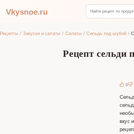
Vkysnoe.ru
Рецепты
Закуски и салаты
Салаты
Сельдь под шубой
С
Рецепт сельди 
0
Сельд
сельд
необы
вкус 
рецеп