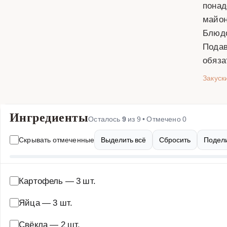
понад
майон
Блюдо
Подав
обяза
Закуск
Ингредиенты
Осталось
9
из
9
• Отмечено
0
Скрывать отмеченные
Выделить всё
Сбросить
Подели
Картофель
—
3 шт.
Яйца
—
3 шт.
Свёкла
—
2 шт.