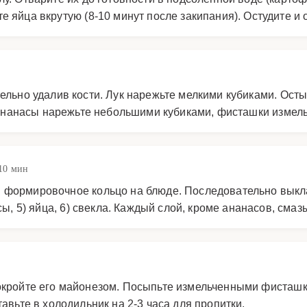
е яйца вкрутую (8-10 минут после закипания). Остудите и 
тельно удалив кости. Лук нарежьте мелкими кубиками. Ос
. Ананасы нарежьте небольшими кубиками, фисташки измель
10 мин
 формировочное кольцо на блюде. Последовательно выкла
асы, 5) яйца, 6) свекла. Каждый слой, кроме ананасов, см
покройте его майонезом. Посыпьте измельченными фисташк
авьте в холодильник на 2-3 часа для пропитки.