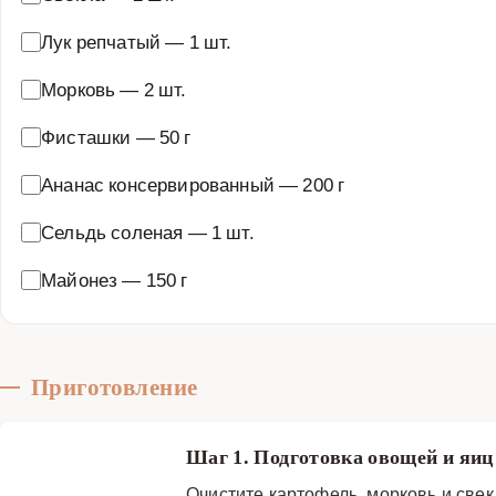
Лук репчатый
—
1 шт.
Морковь
—
2 шт.
Фисташки
—
50 г
Ананас консервированный
—
200 г
Сельдь соленая
—
1 шт.
Майонез
—
150 г
Приготовление
Шаг 1. Подготовка овощей и яи
Очистите картофель, морковь и свек