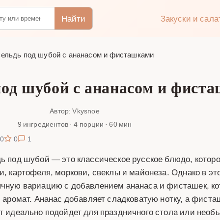
Найти
Закуски и сал
ельдь под шубой с ананасом и фисташками
под шубой с ананасом и фист
Автор: Vkysnoe
9 ингредиентов · 4 порции · 60 мин
0
0
1
ь под шубой — это классическое русское блюдо, которо
и, картофеля, моркови, свеклы и майонеза. Однако в э
чную вариацию с добавлением ананаса и фисташек, к
и аромат. Ананас добавляет сладковатую нотку, а фист
т идеально подойдет для праздничного стола или необ