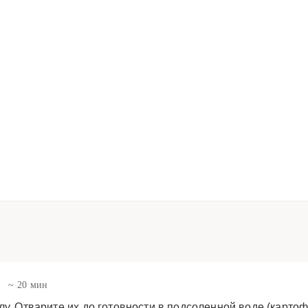
ц
~ 20 мин
лу. Отварите их до готовности в подсоленной воде (картоф