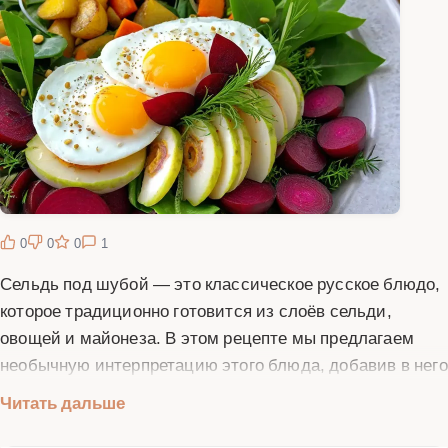
0
0
0
1
Сельдь под шубой — это классическое русское блюдо,
которое традиционно готовится из слоёв сельди,
овощей и майонеза. В этом рецепте мы предлагаем
необычную интерпретацию этого блюда, добавив в него
экзотические ингредиенты — фейхоа и кедровые
Читать дальше
орешки. Фейхоа придаст блюду лёгкую кислинку и
свежий аромат, а кедровые орешки добавят