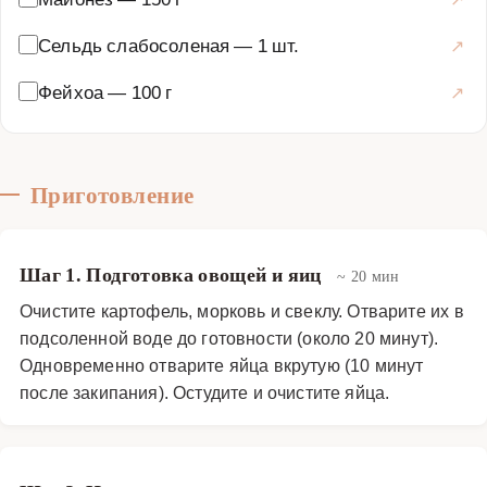
ломтиками фейхоа для эстетичного вида.
Сельдь слабосоленая
—
1 шт.
Закуски и салаты
·
Салаты
·
Сельдь под шубой
Фейхоа
—
100 г
Приготовление
Шаг 1. Подготовка овощей и яиц
~ 20 мин
Очистите картофель, морковь и свеклу. Отварите их в
подсоленной воде до готовности (около 20 минут).
Одновременно отварите яйца вкрутую (10 минут
после закипания). Остудите и очистите яйца.