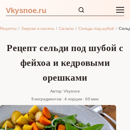
Vkysnoe.ru
Закуски и салаты
Рецепты
Закуски и салаты
Салаты
Сельдь под шубой
Сельд
Основные блюда
Рецепт сельди под шубой с
Супы
фейхоа и кедровыми
Ингредиенты
орешками
Блог
Автор: Vkysnoe
9 ингредиентов · 4 порции · 60 мин