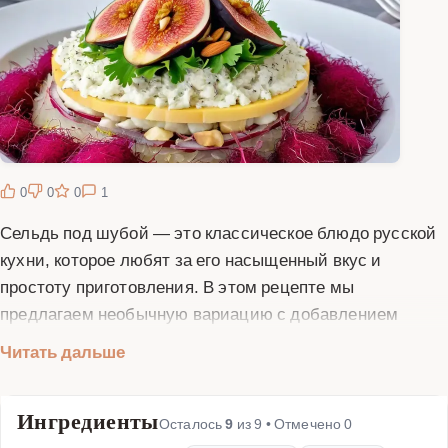
0
0
0
1
Сельдь под шубой — это классическое блюдо русской
кухни, которое любят за его насыщенный вкус и
простоту приготовления. В этом рецепте мы
предлагаем необычную вариацию с добавлением
инжира и миндаля, что придает блюду изысканность и
Читать дальше
пикантность. Слои из свеклы, моркови, картофеля, лука
и сельди дополняются сладковатым инжиром и
Ингредиенты
хрустящим миндалем, создавая неповторимый
Осталось
9
из
9
• Отмечено
0