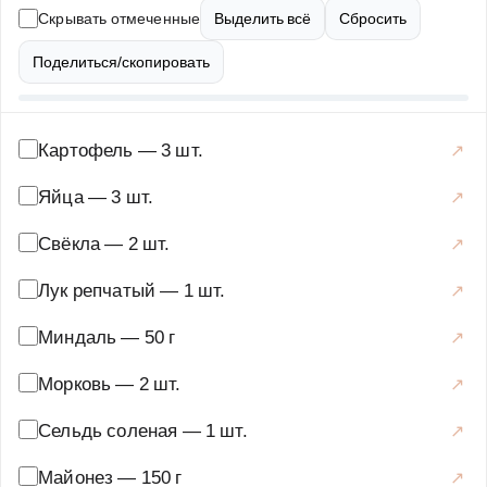
вкусовой букет. Это блюдо идеально подходит для
Скрывать отмеченные
Выделить всё
Сбросить
праздничного стола или семейного ужина. В нашем
рецепте вы найдете подробное описание каждого этапа
Поделиться/скопировать
приготовления, советы по выбору ингредиентов и
варианты подачи. Готовьте с удовольствием и
удивляйте своих близких!
Картофель
—
3 шт.
Закуски и салаты
·
Салаты
·
Сельдь под шубой
Яйца
—
3 шт.
Свёкла
—
2 шт.
Лук репчатый
—
1 шт.
Миндаль
—
50 г
Морковь
—
2 шт.
Сельдь соленая
—
1 шт.
Майонез
—
150 г