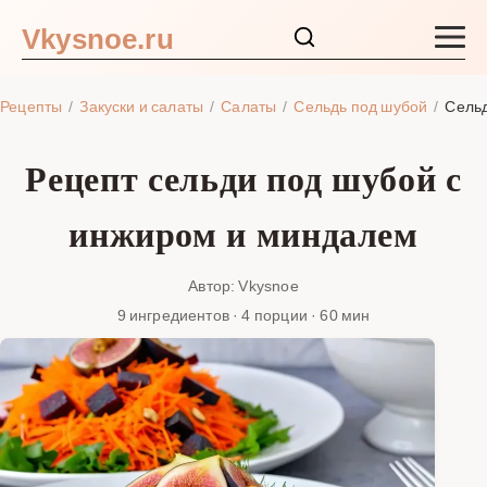
Vkysnoe.ru
Закуски и салаты
Рецепты
Закуски и салаты
Салаты
Сельдь под шубой
Сельд
Основные блюда
Рецепт сельди под шубой с
Супы
инжиром и миндалем
Ингредиенты
Автор: Vkysnoe
9 ингредиентов · 4 порции · 60 мин
Блог