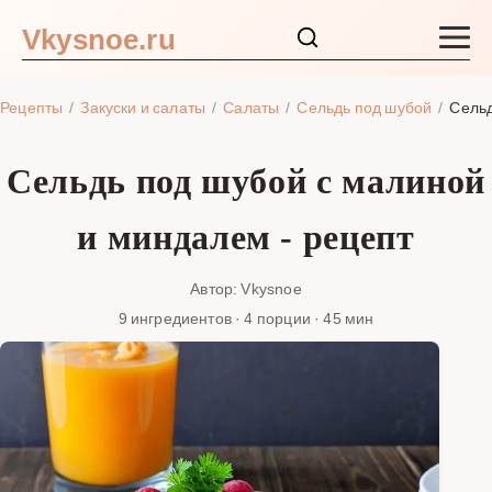
Vkysnoe.ru
Закуски и салаты
Рецепты
Закуски и салаты
Салаты
Сельдь под шубой
Сельд
Основные блюда
Сельдь под шубой с малиной
Супы
и миндалем - рецепт
Ингредиенты
Автор: Vkysnoe
9 ингредиентов · 4 порции · 45 мин
Блог