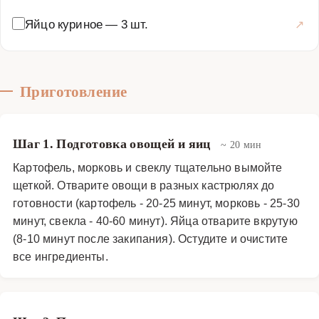
тонкий ягодный аромат. Малина не только обогащает
Яйцо куриное
—
3 шт.
вкус, но и добавляет витамины и антиоксиданты, делая
блюдо более полезным. Поджаренный на сухой
сковороде миндаль дробится на мелкие кусочки и
используется как для промежуточных слоев, так и для
Приготовление
финального украшения, создавая хрустящие акценты.
Заправляется салат классическим майонезом, который
можно выбрать по вкусу — от традиционного до легкого
Шаг 1. Подготовка овощей и яиц
~ 20 мин
или домашнего приготовления. Майонез наносится
Картофель, морковь и свеклу тщательно вымойте
сеточкой на каждый слой, обеспечивая равномерное
щеткой. Отварите овощи в разных кастрюлях до
пропитку и сливочный вкус. Для дополнительной
готовности (картофель - 20-25 минут, морковь - 25-30
пикантности можно добавить мелко нарезанный
минут, свекла - 40-60 минут). Яйца отварите вкрутую
(8-10 минут после закипания). Остудите и очистите
репчатый лук, предварительно замаринованный в
все ингредиенты.
уксусе с сахаром, что смягчит его остроту и добавит
приятную кислинку. Сборка салата происходит в
прозрачной салатнице или на плоском блюде, чтобы
были видны все разноцветные слои. После