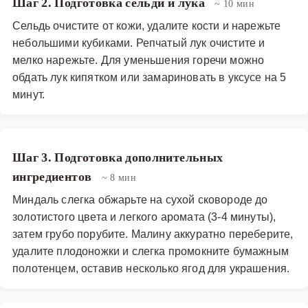
Шаг 2. Подготовка сельди и лука
~ 10 мин
приготовления блюдо рекомендуется охладить в
Сельдь очистите от кожи, удалите кости и нарежьте
холодильнике не менее 2–3 часов, чтобы слои
небольшими кубиками. Репчатый лук очистите и
пропитались и вкусы объединились. Подается сельдь
мелко нарежьте. Для уменьшения горечи можно
под шубой с малиной и миндалем украшенная
обдать лук кипятком или замариновать в уксусе на 5
свежими ягодами малины, веточками зелени и
минут.
дополнительной порцией поджаренного миндаля. Это
блюдо станет настоящим украшением стола и
запомнится гостям своим нестандартным вкусом и
Шаг 3. Подготовка дополнительных
эстетичным видом.
ингредиентов
~ 8 мин
Закуски и салаты
·
Салаты
·
Сельдь под шубой
Миндаль слегка обжарьте на сухой сковороде до
золотистого цвета и легкого аромата (3-4 минуты),
затем грубо порубите. Малину аккуратно переберите,
удалите плодоножки и слегка промокните бумажным
полотенцем, оставив несколько ягод для украшения.