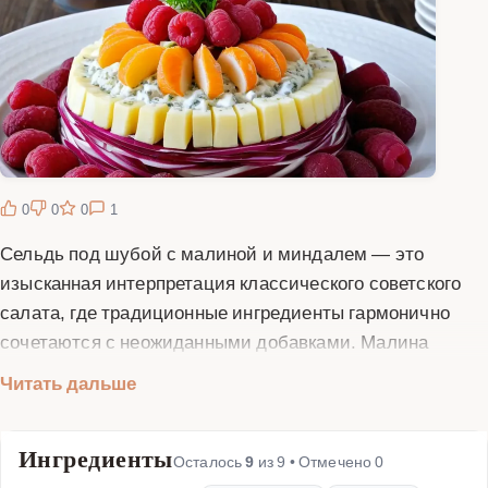
0
0
0
1
Сельдь под шубой с малиной и миндалем — это
изысканная интерпретация классического советского
салата, где традиционные ингредиенты гармонично
сочетаются с неожиданными добавками. Малина
придает блюду легкую кислинку и фруктовые нотки,
Читать дальше
которые прекрасно оттеняют соленость сельди, а
поджаренный миндаль добавляет хрустящую текстуру
Ингредиенты
и ореховый аромат. Этот рецепт идеально подходит
Осталось
9
из
9
• Отмечено
0