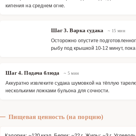
кипения на среднем огне.
Шаг 3. Варка судака
~ 15 мин
Осторожно опустите подготовленного
рыбу под крышкой 10-12 минут, пока 
Шаг 4. Подача блюда
~ 5 мин
Аккуратно извлеките судака шумовкой на тёплую тарелк
несколькими ложками бульона для сочности.
Пищевая ценность (на порцию)
Калории: ~120 ккал, Белки: ~22 г, Жиры: ~3 г, Углеводы