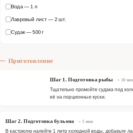
Вода
—
1 л
Лавровый лист
—
2 шт.
Судак
—
500 г
Приготовление
Шаг 1. Подготовка рыбы
~ 10 ми
Тщательно промойте судака под хол
её на порционные куски.
Шаг 2. Подготовка бульона
~ 5 мин
В кастрюлю налейте 1 литр холодной воды, добавьте ла