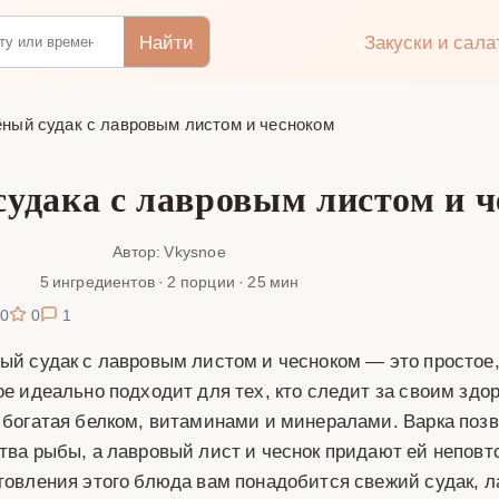
Найти
Закуски и сал
ный судак с лавровым листом и чесноком
судака с лавровым листом и 
Автор: Vkysnoe
5 ингредиентов · 2 порции · 25 мин
0
0
1
ый судак с лавровым листом и чесноком — это простое,
ое идеально подходит для тех, кто следит за своим здо
 богатая белком, витаминами и минералами. Варка позв
тва рыбы, а лавровый лист и чеснок придают ей неповт
товления этого блюда вам понадобится свежий судак, ла