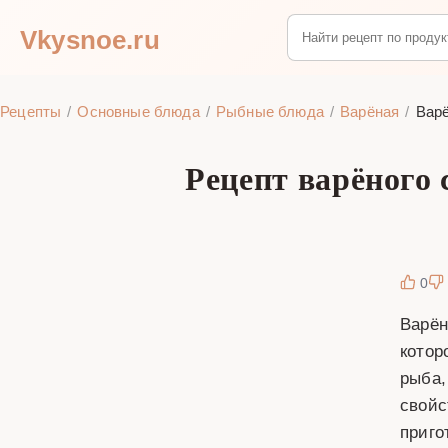
Vkysnoe.ru
Рецепты
Основные блюда
Рыбные блюда
Варёная
Варё
Рецепт варёного 
0
Варён
котор
рыба,
свойс
приго