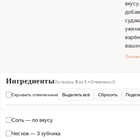
вкусу
добав
судак
ужина
варён
ваши
Основ
Ингредиенты
Осталось
5
из
5
• Отмечено
0
Скрывать отмеченные
Выделить всё
Сбросить
Подели
Соль
—
по вкусу
Чеснок
—
3 зубчика