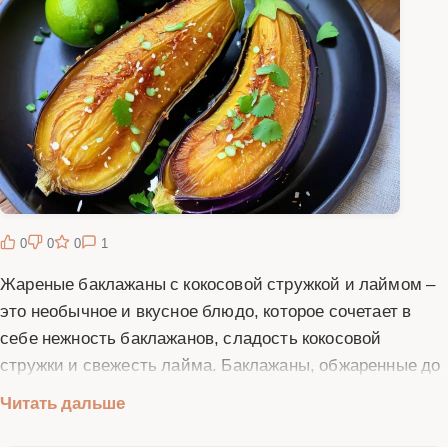
0
0
0
1
Жареные баклажаны с кокосовой стружкой и лаймом –
это необычное и вкусное блюдо, которое сочетает в
себе нежность баклажанов, сладость кокосовой
стружки и свежесть лайма. Баклажаны, обжаренные до
золотистой корочки, приобретают насыщенный вкус,
Читать дальше
который прекрасно дополняется хрустящей кокосовой
стружкой и кисло-сладким соком лайма. Это блюдо