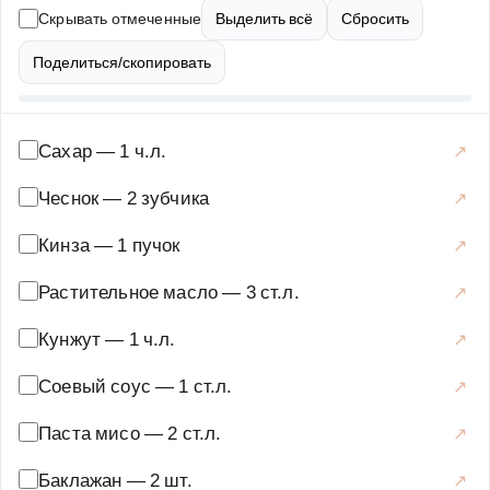
рыбе, а также как самостоятельная вегетарианская
Скрывать отмеченные
Выделить всё
Сбросить
закуска. Рецепт прост в исполнении и не требует много
времени, но результат впечатлит даже гурманов.
Поделиться/скопировать
Баклажаны богаты клетчаткой и антиоксидантами, а
паста мисо содержит полезные для кишечника
пробиотики, делая это блюдо не только вкусным, но и
Сахар
—
1 ч.л.
полезным. Подавайте его горячим, украсив свежей
Чеснок
—
2 зубчика
зеленью и кунжутом, чтобы подчеркнуть азиатские
мотивы.
Кинза
—
1 пучок
Основные блюда
·
Овощные блюда
·
Жареные
Растительное масло
—
3 ст.л.
Кунжут
—
1 ч.л.
Соевый соус
—
1 ст.л.
Паста мисо
—
2 ст.л.
Баклажан
—
2 шт.