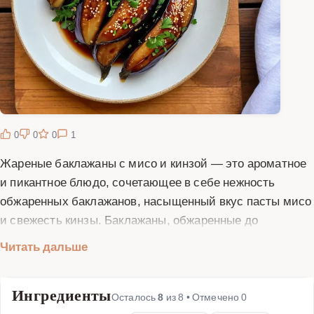
0
0
0
1
Жареные баклажаны с мисо и кинзой — это ароматное
и пикантное блюдо, сочетающее в себе нежность
обжаренных баклажанов, насыщенный вкус пасты мисо
и свежесть кинзы. Баклажаны, обжаренные до
золотистой корочки, пропитываются соусом на основе
Читать дальше
мисо, чеснока и специй, приобретая неповторимый
вкус. Кинза добавляет блюду яркий акцент и свежесть.
Ингредиенты
Это блюдо идеально подходит как гарнир к мясу или
Осталось
8
из
8
• Отмечено
0