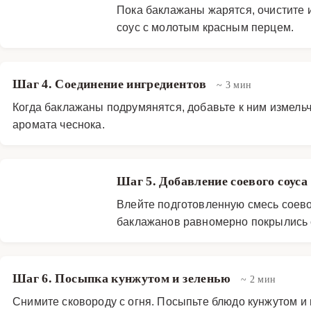
Пока баклажаны жарятся, очистите 
соус с молотым красным перцем.
Шаг 4. Соединение ингредиентов
~ 3 мин
Когда баклажаны подрумянятся, добавьте к ним измель
аромата чеснока.
Шаг 5. Добавление соевого соуса
Влейте подготовленную смесь соево
баклажанов равномерно покрылись 
Шаг 6. Посыпка кунжутом и зеленью
~ 2 мин
Снимите сковороду с огня. Посыпьте блюдо кунжутом 