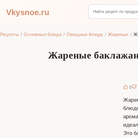
Vkysnoe.ru
Рецепты
Основные блюда
Овощные блюда
Жареные
Ж
Жареные баклажаны
0
Жарен
блюдо
арома
идеал
Это б