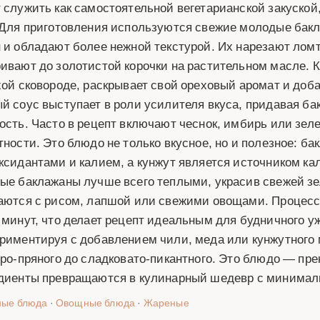
 служить как самостоятельной вегетарианской закуской,
 Для приготовления используются свежие молодые бак
 и обладают более нежной текстурой. Их нарезают ломт
ивают до золотистой корочки на растительном масле. 
хой сковороде, раскрывает свой ореховый аромат и доб
й соус выступает в роли усилителя вкуса, придавая ба
ость. Часто в рецепт включают чеснок, имбирь или зел
тности. Это блюдо не только вкусное, но и полезное: ба
ксидантами и калием, а кунжут является источником ка
ые баклажаны лучше всего теплыми, украсив свежей зе
аются с рисом, лапшой или свежими овощами. Процесс
 минут, что делает рецепт идеальным для будничного уж
риментируя с добавлением чили, меда или кунжутного 
тро-пряного до сладковато-пикантного. Это блюдо — пре
диенты превращаются в кулинарный шедевр с минима
ные блюда
·
Овощные блюда
·
Жареные