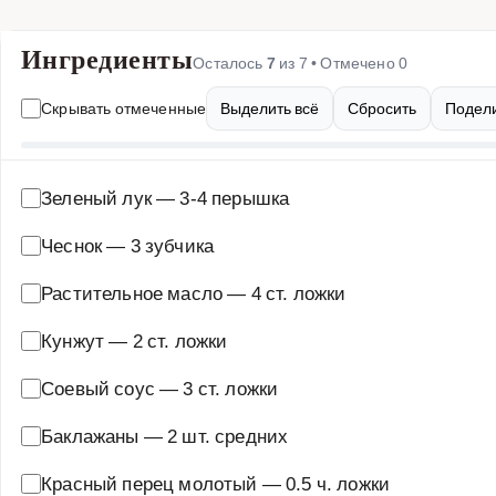
Ингредиенты
Осталось
7
из
7
• Отмечено
0
Скрывать отмеченные
Выделить всё
Сбросить
Подели
Зеленый лук
—
3-4 перышка
Чеснок
—
3 зубчика
Растительное масло
—
4 ст. ложки
Кунжут
—
2 ст. ложки
Соевый соус
—
3 ст. ложки
Баклажаны
—
2 шт. средних
Красный перец молотый
—
0.5 ч. ложки