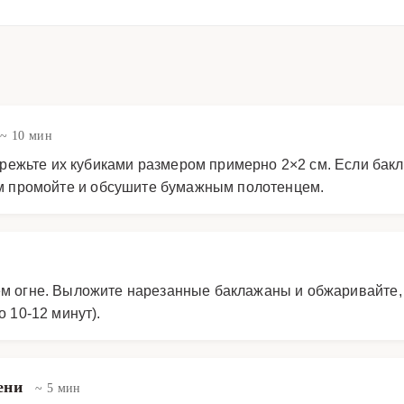
~ 10 мин
ежьте их кубиками размером примерно 2×2 см. Если бакл
тем промойте и обсушите бумажным полотенцем.
ем огне. Выложите нарезанные баклажаны и обжаривайте,
о 10-12 минут).
лени
~ 5 мин