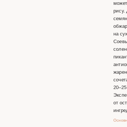
может
рису.
семян
обжар
на су
Соевы
солен
пикан
антио
жарен
сочет
20–25
Экспе
от ос
ингре
Основ