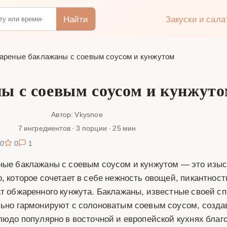
Найти
Закуски и сал
ареные баклажаны с соевым соусом и кунжутом
 с соевым соусом и кунжутом
Автор: Vkysnoe
7 ингредиентов · 3 порции · 25 мин
0
0
1
ые баклажаны с соевым соусом и кунжутом — это изыск
, которое сочетает в себе нежность овощей, пикантнос
т обжаренного кунжута. Баклажаны, известные своей с
ьно гармонируют с солоноватым соевым соусом, создав
людо популярно в восточной и европейской кухнях благ