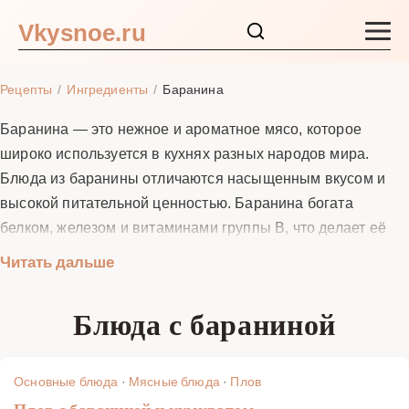
Vkysnoe.ru
Закуски и салаты
Рецепты
Ингредиенты
Баранина
Основные блюда
Баранина — это нежное и ароматное мясо, которое
широко используется в кухнях разных народов мира.
Супы
Блюда из баранины отличаются насыщенным вкусом и
высокой питательной ценностью. Баранина богата
Ингредиенты
белком, железом и витаминами группы B, что делает её
отличным выбором для здорового питания. В этом
Читать дальше
Блог
разделе вы найдёте разнообразные рецепты с бараниной
от традиционного плова и шашлыка до изысканных рагу и
Блюда с бараниной
запеканок. Мы собрали для вас лучшие рецепты, которые
помогут вам приготовить вкусные и полезные блюда из
баранины в домашних условиях.
Основные блюда
·
Мясные блюда
·
Плов