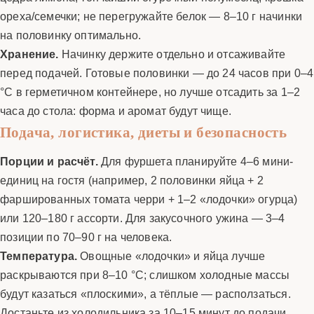
ореха/семечки; не перегружайте белок — 8–10 г начинки
на половинку оптимально.
Хранение.
Начинку держите отдельно и отсаживайте
перед подачей. Готовые половинки — до 24 часов при 0–4
°C в герметичном контейнере, но лучше отсадить за 1–2
часа до стола: форма и аромат будут чище.
Подача, логистика, диеты и безопасность
Порции и расчёт.
Для фуршета планируйте 4–6 мини-
единиц на гостя (например, 2 половинки яйца + 2
фаршированных томата черри + 1–2 «лодочки» огурца)
или 120–180 г ассорти. Для закусочного ужина — 3–4
позиции по 70–90 г на человека.
Температура.
Овощные «лодочки» и яйца лучше
раскрываются при 8–10 °C; слишком холодные массы
будут казаться «плоскими», а тёплые — расползаться.
Достаньте из холодильника за 10–15 минут до подачи.