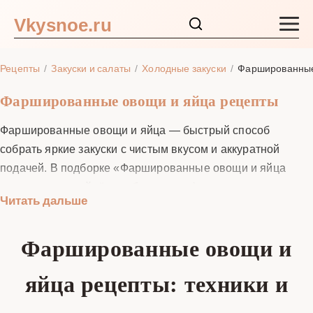
Vkysnoe.ru
Закуски и салаты
Рецепты
Закуски и салаты
Холодные закуски
Фаршированные
Основные блюда
Фаршированные овощи и яйца рецепты
Фаршированные овощи и яйца — быстрый способ
Супы
собрать яркие закуски с чистым вкусом и аккуратной
подачей. В подборке «Фаршированные овощи и яйца
Ингредиенты
рецепты» вы найдёте работающие формулы для перцев,
Читать дальше
томатов, кабачков, баклажанов, огурцов и яиц: как
Блог
убирать лишнюю влагу, чтобы не было «луж», как
Фаршированные овощи и
подбирать связку для устойчивой начинки и как держать
баланс соли, кислоты и сладости. Мы даём точные веса
яйца рецепты: техники и
на 6–12 порций, время бланширования и запекания,
советы по безопасному охлаждению и хранению. Узнайте,