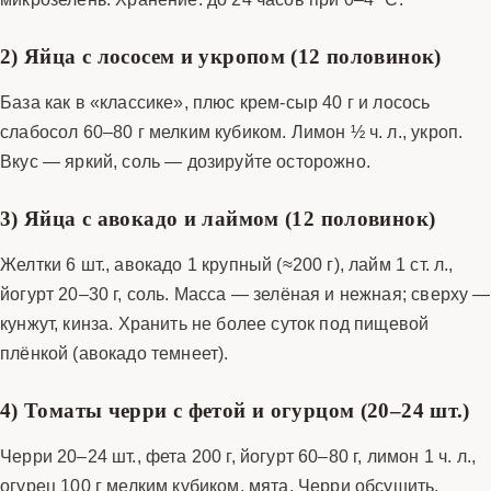
2) Яйца с лососем и укропом (12 половинок)
База как в «классике», плюс крем-сыр 40 г и лосось
слабосол 60–80 г мелким кубиком. Лимон ½ ч. л., укроп.
Вкус — яркий, соль — дозируйте осторожно.
3) Яйца с авокадо и лаймом (12 половинок)
Желтки 6 шт., авокадо 1 крупный (≈200 г), лайм 1 ст. л.,
йогурт 20–30 г, соль. Масса — зелёная и нежная; сверху —
кунжут, кинза. Хранить не более суток под пищевой
плёнкой (авокадо темнеет).
4) Томаты черри с фетой и огурцом (20–24 шт.)
Черри 20–24 шт., фета 200 г, йогурт 60–80 г, лимон 1 ч. л.,
огурец 100 г мелким кубиком, мята. Черри обсушить,