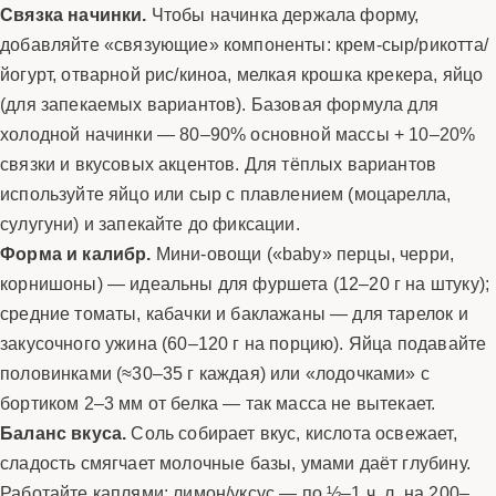
Связка начинки.
Чтобы начинка держала форму,
добавляйте «связующие» компоненты: крем-сыр/рикотта/
йогурт, отварной рис/киноа, мелкая крошка крекера, яйцо
(для запекаемых вариантов). Базовая формула для
холодной начинки — 80–90% основной массы + 10–20%
связки и вкусовых акцентов. Для тёплых вариантов
используйте яйцо или сыр с плавлением (моцарелла,
сулугуни) и запекайте до фиксации.
Форма и калибр.
Мини-овощи («baby» перцы, черри,
корнишоны) — идеальны для фуршета (12–20 г на штуку);
средние томаты, кабачки и баклажаны — для тарелок и
закусочного ужина (60–120 г на порцию). Яйца подавайте
половинками (≈30–35 г каждая) или «лодочками» с
бортиком 2–3 мм от белка — так масса не вытекает.
Баланс вкуса.
Соль собирает вкус, кислота освежает,
сладость смягчает молочные базы, умами даёт глубину.
Работайте каплями: лимон/уксус — по ½–1 ч. л. на 200–