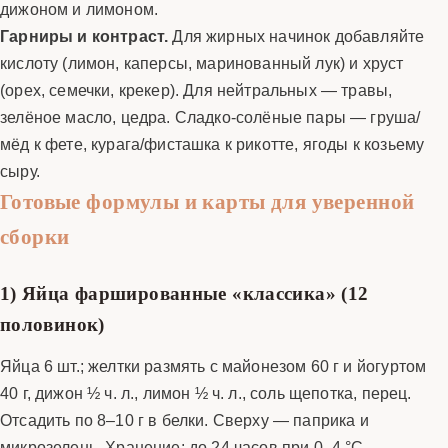
дижоном и лимоном.
Гарниры и контраст.
Для жирных начинок добавляйте
кислоту (лимон, каперсы, маринованный лук) и хруст
(орех, семечки, крекер). Для нейтральных — травы,
зелёное масло, цедра. Сладко-солёные пары — груша/
мёд к фете, курага/фисташка к рикотте, ягоды к козьему
сыру.
Готовые формулы и карты для уверенной
сборки
1) Яйца фаршированные «классика» (12
половинок)
Яйца 6 шт.; желтки размять с майонезом 60 г и йогуртом
40 г, дижон ½ ч. л., лимон ½ ч. л., соль щепотка, перец.
Отсадить по 8–10 г в белки. Сверху — паприка и
микрозелень. Хранение: до 24 часов при 0–4 °C.