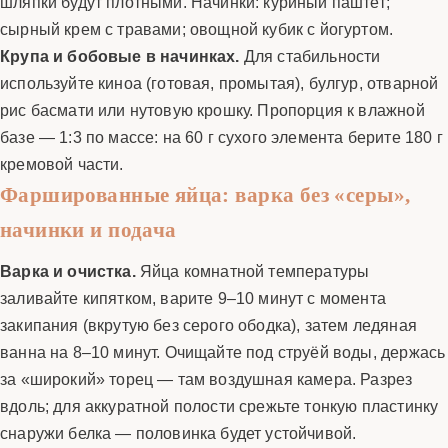
шляпки будут плотными. Начинки: куриный паштет;
сырный крем с травами; овощной кубик с йогуртом.
Крупа и бобовые в начинках.
Для стабильности
используйте киноа (готовая, промытая), булгур, отварной
рис басмати или нутовую крошку. Пропорция к влажной
базе — 1:3 по массе: на 60 г сухого элемента берите 180 г
кремовой части.
Фаршированные яйца: варка без «серы»,
начинки и подача
Варка и очистка.
Яйца комнатной температуры
заливайте кипятком, варите 9–10 минут с момента
закипания (вкрутую без серого ободка), затем ледяная
ванна на 8–10 минут. Очищайте под струёй воды, держась
за «широкий» торец — там воздушная камера. Разрез
вдоль; для аккуратной полости срежьте тонкую пластинку
снаружи белка — половинка будет устойчивой.