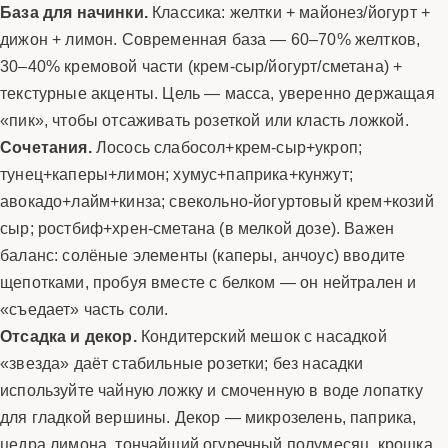
База для начинки.
Классика: желтки + майонез/йогурт +
дижон + лимон. Современная база — 60–70% желтков,
30–40% кремовой части (крем-сыр/йогурт/сметана) +
текстурные акценты. Цель — масса, уверенно держащая
«пик», чтобы отсаживать розеткой или класть ложкой.
Сочетания.
Лосось слабосол+крем-сыр+укроп;
тунец+каперы+лимон; хумус+паприка+кунжут;
авокадо+лайм+кинза; свекольно-йогуртовый крем+козий
сыр; ростбиф+хрен-сметана (в мелкой дозе). Важен
баланс: солёные элементы (каперы, анчоус) вводите
щепотками, пробуя вместе с белком — он нейтрален и
«съедает» часть соли.
Отсадка и декор.
Кондитерский мешок с насадкой
«звезда» даёт стабильные розетки; без насадки
используйте чайную ложку и смоченную в воде лопатку
для гладкой вершины. Декор — микрозелень, паприка,
цедра лимона, тончайший огуречный полумесяц, крошка