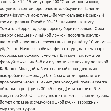
запекайте 12–15 минут при 200 °C до мягкости кожи,
остудите в контейнере, очистите, обсушите. Начинки:
фета+йогурт+лимон; тунец+йогурт+сельдерей; сырный
крем с травами. Расчёт: 20–25 г начинки на штуку.
Томаты.
Черри под фаршировку берите крепкие. Срез
сверху, сердцевину чайной ложкой, посолить изнутри
щепоткой и поставить срезом вниз на решётку 10 минут —
уйдёт сок. Начинки: взбитая фета с огурцом; крем-сыр с
лососем; киноа+зелень+йогурт. Для крупных томатов
формуйте «чаши» 6–8 см и уплотняйте начинку лопаткой.
Кабачок.
Молодой кабачок нарезайте «лодочками»,
выскребайте семена до 0,7–1 см стенки, присолите и
промокните через 10 минут. Для холодной подачи слегка
обжарьте срез (гриль 30–45 секунд) или запеките 6–8
минут при 200 °C — это уплотнит мякоть. Начинки: курица-
йогурт с травами; хумус+овощной кубик; творожный
сыр+огурец+укроп.