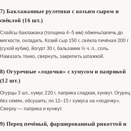
7) Баклажанные рулетики с козьим сыром и
свёклой (16 шт.)
Слайсы баклажана (толщина 4–5 мм) обжечь/запечь до
мягкости, охладить. Козий сыр 150 г, свёкла печёная 200 г
(сухой кубик), йогурт 30 г, бальзамик ½ ч. л., соль.
Намазать тонко, свернуть, закрепить шпажкой.
8) Огуречные «лодочки» с хумусом и паприкой
(12 шт.)
Огурцы 3 шт., хумус 220 г, паприка сладкая, кунжут. Огурец
без семян, обсушить; по 12–15 г хумуса на «лодочку».
Сверху — паприка и кунжут.
9) Перец печёный, фаршированный рикоттой и