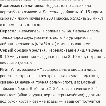
Расползается начинка.
Недостаточно связки или
переизбыток жидкости.
Решение:
добавить 10–15 г крем-
сыра или ложку крупы на 200 г массы, охладить 20 минут
и перемешать коротко.
Пересол.
Фета/каперы + солёная рыба.
Решение:
соль
только через соус, увеличить долю йогурта/рикотты,
добавить сладость (мёд ½ ч. л.) и кислоту каплями.
Серый ободок у желтка.
Переваривание яиц.
Решение:
9–10 минут кипения + ледяная ванна 8–10 минут; хранить
начинки отдельно.
Итог.
Успех раздела «Фаршированные овощи и яйца
рецепты» строится на четырёх шагах: сухая подложка,
связанная начинка, точная соль/кислота и грамотный
тайминг сборки. Выберите 2–3 базовые начинки и 3–4
носителя (яйца, огурцы, черри, перцы/кабачки), держите
под рукой хруст и свежие травы — и ваш сет получится