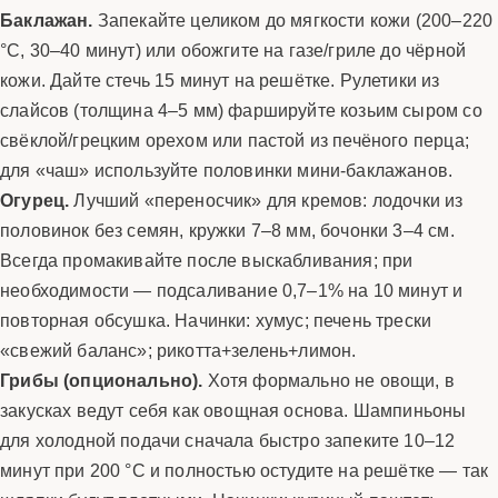
Баклажан.
Запекайте целиком до мягкости кожи (200–220
°C, 30–40 минут) или обожгите на газе/гриле до чёрной
кожи. Дайте стечь 15 минут на решётке. Рулетики из
слайсов (толщина 4–5 мм) фаршируйте козьим сыром со
свёклой/грецким орехом или пастой из печёного перца;
для «чаш» используйте половинки мини-баклажанов.
Огурец.
Лучший «переносчик» для кремов: лодочки из
половинок без семян, кружки 7–8 мм, бочонки 3–4 см.
Всегда промакивайте после выскабливания; при
необходимости — подсаливание 0,7–1% на 10 минут и
повторная обсушка. Начинки: хумус; печень трески
«свежий баланс»; рикотта+зелень+лимон.
Грибы (опционально).
Хотя формально не овощи, в
закусках ведут себя как овощная основа. Шампиньоны
для холодной подачи сначала быстро запеките 10–12
минут при 200 °C и полностью остудите на решётке — так