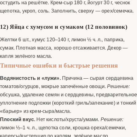
остудить на решётке. Крем-сыр 180 г, йогурт 30 г, чеснок
щепотка, укроп, соль. Заполнить, сверху — орех/семечка.
12) Яйца с хумусом и сумаком (12 половинок)
Желтки 6 шт., хумус 120–140 г, лимон ½ ч. л., паприка,
сумак. Плотная масса, хорошо отсаживается. Декор —
капля зелёного масла.
Типичные ошибки и быстрые решения
Водянистость и «лужи».
Причина — сырая сердцевина
томатов/огурцов, мокрые запечённые овощи.
Решение:
обсушка, удаление семян и сердцевины, предварительно
уплотнение подложки (короткий гриль/запекание) и тонкий
«барьер» из крем-сыра/масла.
Плоский вкус.
Нет кислоты/хруста/умами.
Решение:
лимон ½–1 ч. л., щепотка соли, крошка ореха/семечки,
каперсы/вустершир по каплям, зелёное масло.