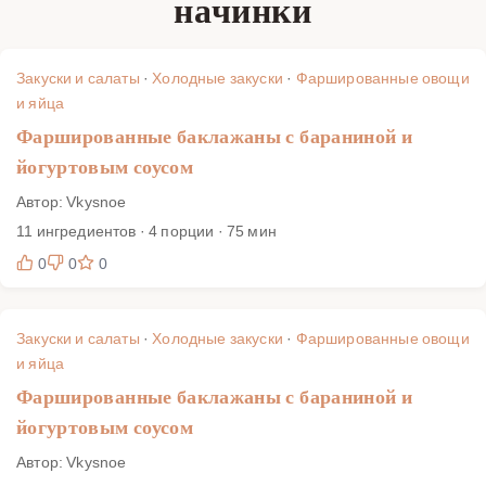
начинки
чем заменить майонез, как добиться шелковистой
текстуры без перебивания и какие гарниры добавят
хруста и свежести. Соберите эффектный сет без суеты —
Закуски и салаты
·
Холодные закуски
·
Фаршированные овощи
от буднего ужина до фуршета.
и яйца
Фаршированные баклажаны с бараниной и
йогуртовым соусом
Автор: Vkysnoe
11 ингредиентов · 4 порции · 75 мин
0
0
0
Закуски и салаты
·
Холодные закуски
·
Фаршированные овощи
и яйца
Фаршированные баклажаны с бараниной и
йогуртовым соусом
Автор: Vkysnoe