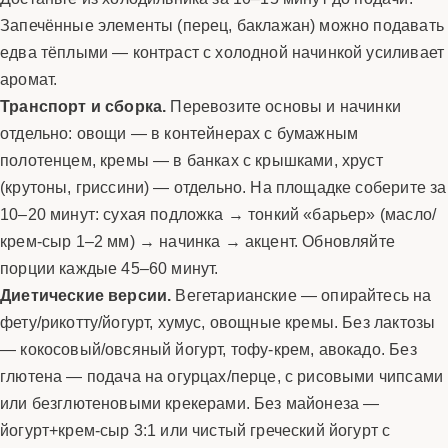
Запечённые элементы (перец, баклажан) можно подавать
едва тёплыми — контраст с холодной начинкой усиливает
аромат.
Транспорт и сборка.
Перевозите основы и начинки
отдельно: овощи — в контейнерах с бумажным
полотенцем, кремы — в банках с крышками, хруст
(крутоны, гриссини) — отдельно. На площадке соберите за
10–20 минут: сухая подложка → тонкий «барьер» (масло/
крем-сыр 1–2 мм) → начинка → акцент. Обновляйте
порции каждые 45–60 минут.
Диетические версии.
Вегетарианские — опирайтесь на
фету/рикотту/йогурт, хумус, овощные кремы. Без лактозы
— кокосовый/овсяный йогурт, тофу-крем, авокадо. Без
глютена — подача на огурцах/перце, с рисовыми чипсами
или безглютеновыми крекерами. Без майонеза —
йогурт+крем-сыр 3:1 или чистый греческий йогурт с