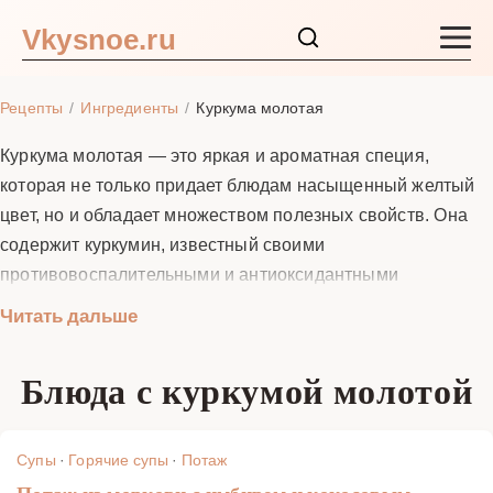
Vkysnoe.ru
Закуски и салаты
Рецепты
Ингредиенты
Куркума молотая
Основные блюда
Куркума молотая — это яркая и ароматная специя,
которая не только придает блюдам насыщенный желтый
Супы
цвет, но и обладает множеством полезных свойств. Она
содержит куркумин, известный своими
Ингредиенты
противовоспалительными и антиоксидантными
свойствами. В кулинарии куркума используется в супах,
Читать дальше
Блог
соусах, напитках и даже десертах. Ее добавляют в карри,
золотое молоко, рис и многие другие блюда. Куркума
Блюда с куркумой молотой
отлично сочетается с другими специями, такими как
имбирь, корица и черный перец, который усиливает
усвоение куркумина. Попробуйте наши рецепты с
Супы
·
Горячие супы
·
Потаж
куркумой и откройте для себя новые вкусы!