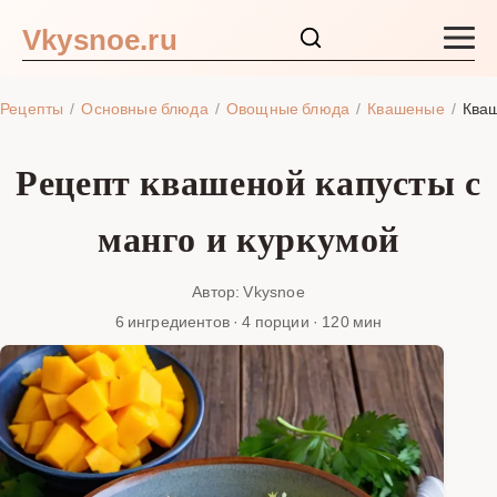
Vkysnoe.ru
Закуски и салаты
Рецепты
Основные блюда
Овощные блюда
Квашеные
Кваш
Основные блюда
Рецепт квашеной капусты с
Супы
манго и куркумой
Ингредиенты
Автор: Vkysnoe
6 ингредиентов · 4 порции · 120 мин
Блог