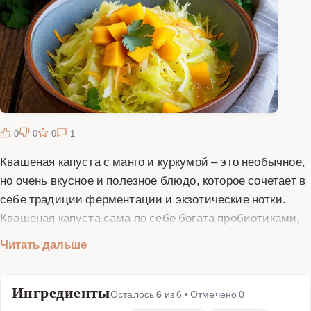
0
0
0
1
Квашеная капуста с манго и куркумой – это необычное,
но очень вкусное и полезное блюдо, которое сочетает в
себе традиции ферментации и экзотические нотки.
Квашеная капуста сама по себе богата пробиотиками,
витаминами C и K, а добавление манго придаёт блюду
Читать дальше
сладковатый вкус и дополнительную порцию
витаминов. Куркума же не только окрашивает капусту в
Ингредиенты
приятный золотистый оттенок, но и обладает мощными
Осталось
6
из
6
• Отмечено
0