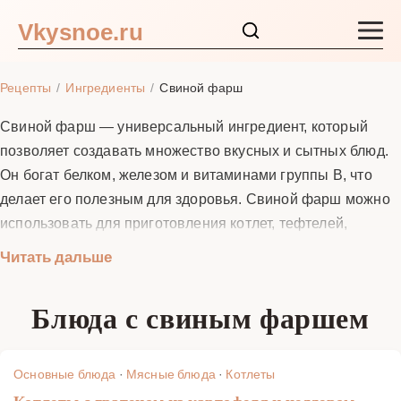
Vkysnoe.ru
Закуски и салаты
Рецепты
Ингредиенты
Свиной фарш
Основные блюда
Свиной фарш — универсальный ингредиент, который
позволяет создавать множество вкусных и сытных блюд.
Супы
Он богат белком, железом и витаминами группы B, что
делает его полезным для здоровья. Свиной фарш можно
Ингредиенты
использовать для приготовления котлет, тефтелей,
мясных соусов, пирогов и даже супов. Его легко сочетать
Читать дальше
Блог
с различными специями, овощами и крупами, что
позволяет экспериментировать на кухне и радовать
Блюда с свиным фаршем
близких разнообразными блюдами. В этом разделе вы
найдете подробные рецепты с фото, которые помогут вам
приготовить идеальные блюда из свиного фарша.
Основные блюда
·
Мясные блюда
·
Котлеты