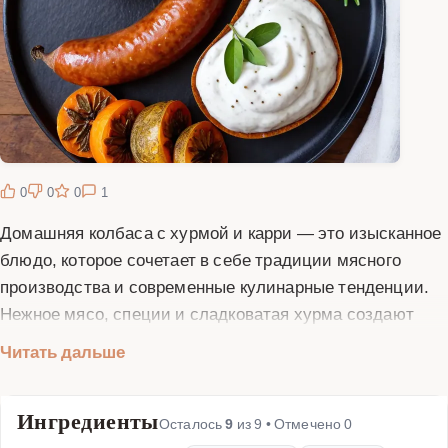
0
0
0
1
Домашняя колбаса с хурмой и карри — это изысканное
блюдо, которое сочетает в себе традиции мясного
производства и современные кулинарные тенденции.
Нежное мясо, специи и сладковатая хурма создают
неповторимый вкусовой букет, где карри добавляет
Читать дальше
восточные нотки и пикантность. Этот рецепт идеально
подходит для тех, кто ценит оригинальные блюда и
Ингредиенты
любит экспериментировать на кухне. Приготовление
Осталось
9
из
9
• Отмечено
0