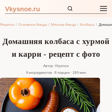
Vkysnoe.ru
Закуски и салаты
Рецепты
Основные блюда
Мясные блюда
Колбасы
Домашня
Основные блюда
Домашняя колбаса с хурмой
Супы
и карри - рецепт с фото
Ингредиенты
Автор: Vkysnoe
9 ингредиентов · 8 порции · 180 мин
Блог