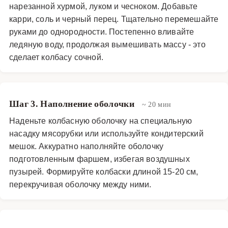
нарезанной хурмой, луком и чесноком. Добавьте
домашнюю колбасу с хурмой и карри рекомендуется с
карри, соль и черный перец. Тщательно перемешайте
овощным гарниром, зеленью или соусом на основе
руками до однородности. Постепенно вливайте
йогурта. Это блюдо станет украшением праздничного
ледяную воду, продолжая вымешивать массу - это
стола или изысканным угощением для семейного
сделает колбасу сочной.
ужина. Его уникальность и насыщенный вкус
обязательно оценят гости и домочадцы. Кроме того,
homemade колбаса — это полезная альтернатива
Шаг 3. Наполнение оболочки
~ 20 мин
магазинным аналогам, так как вы контролируете
Наденьте колбасную оболочку на специальную
качество каждого ингредиента. Экспериментируйте с
насадку мясорубки или используйте кондитерский
пропорциями специй и добавок, чтобы создать свой
мешок. Аккуратно наполняйте оболочку
signature рецепт!
подготовленным фаршем, избегая воздушных
Основные блюда
·
Мясные блюда
·
Колбасы
пузырей. Формируйте колбаски длиной 15-20 см,
перекручивая оболочку между ними.