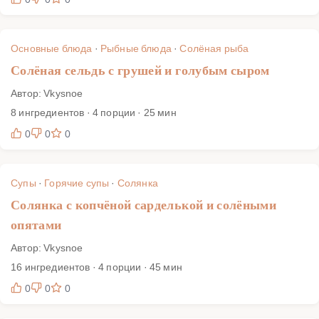
Основные блюда
·
Рыбные блюда
·
Солёная рыба
Солёная сельдь с грушей и голубым сыром
Автор: Vkysnoe
8 ингредиентов · 4 порции · 25 мин
0
0
0
Супы
·
Горячие супы
·
Солянка
Солянка с копчёной сарделькой и солёными
опятами
Автор: Vkysnoe
16 ингредиентов · 4 порции · 45 мин
0
0
0