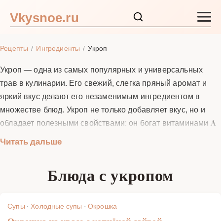
Vkysnoe.ru
Закуски и салаты
Рецепты
Ингредиенты
Укроп
Основные блюда
Укроп — одна из самых популярных и универсальных
трав в кулинарии. Его свежий, слегка пряный аромат и
Супы
яркий вкус делают его незаменимым ингредиентом в
множестве блюд. Укроп не только добавляет вкус, но и
Ингредиенты
обладает полезными свойствами: он богат витаминами A
и C, а также содержит эфирные масла, которые
Читать дальше
Блог
способствуют пищеварению. В кулинарии укроп
используют как в свежем, так и в сушеном виде. Он
Блюда с укропом
отлично сочетается с рыбой, мясом, овощами и даже
молочными продуктами. На нашем сайте вы найдете
множество рецептов с укропом, которые помогут вам
Супы
·
Холодные супы
·
Окрошка
раскрыть его вкус и пользу.