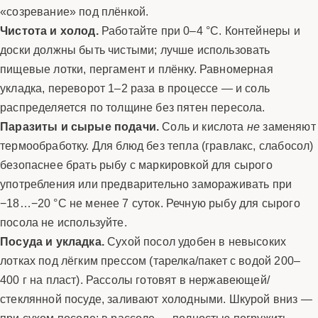
«созревание» под плёнкой.
Чистота и холод.
Работайте при 0–4 °C. Контейнеры и
доски должны быть чистыми; лучше использовать
пищевые лотки, пергамент и плёнку. Равномерная
укладка, переворот 1–2 раза в процессе — и соль
распределяется по толщине без пятен пересола.
Паразиты и сырые подачи.
Соль и кислота
не
заменяют
термообработку. Для блюд без тепла (гравлакс, слабосол)
безопаснее брать рыбу с маркировкой для сырого
употребления или предварительно замораживать при
−18…−20 °C не менее 7 суток. Речную рыбу для сырого
посола не используйте.
Посуда и укладка.
Сухой посол удобен в невысоких
лотках под лёгким прессом (тарелка/пакет с водой 200–
400 г на пласт). Рассолы готовят в нержавеющей/
стеклянной посуде, заливают холодными. Шкурой вниз —
при сухом посоле; в рассоле — полностью погружить,