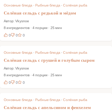
безопасности (заморозка для сырых подач), хранению и
Основные блюда
·
Рыбные блюда
·
Солёная рыба
сервировке. Освойте базу — и готовьте приятно солёную,
Солёная сельдь с редькой и мёдом
упругую и ароматную рыбу дома.
Автор: Vkysnoe
8 ингредиентов · 4 порции · 25 мин
0
0
0
Основные блюда
·
Рыбные блюда
·
Солёная рыба
Солёная сельдь с грушей и голубым сыром
Автор: Vkysnoe
8 ингредиентов · 4 порции · 25 мин
0
0
0
Основные блюда
·
Рыбные блюда
·
Солёная рыба
Солёная сельдь с апельсином и фенхелем