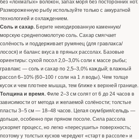
без «лохматых» волокон, запах моря без посторонних нот.
Размороженную рыбу используйте только с аккуратной
технологией и охлаждением.
Соль и сахар.
Берите неиодированную каменную/
морскую среднепомолотую соль. Сахар смягчает
солёность и поддерживает румянец (для гравлакса/
лосося) и баланс вкуса в пряных рассолах. Базовые
ориентиры: сухой посол 2,0–3,0% соли к массе рыбы;
гравлакс — соль и сахар по 2,5–3,0% каждый; влажный
рассол 6–10% (60–100 г соли на 1 л воды). Чем толще
кусок и чем плотнее мышца, тем ближе к верхней границе.
Толщина и время.
Филе 2–3 см солят от 6 до 24 часов в
зависимости от метода и желаемой солёности; толстые
пласты 3–5 см — 18–48 часов. Целая скумбрия/сельдь —
дольше, особенно при пряном посоле. Сила рассола
ускоряет процесс, но легко «пересушить» поверхность;
поэтому у толстых кусков чередуют «старт в рассоле» и