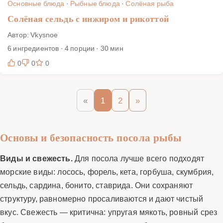
Основные блюда
·
Рыбные блюда
·
Солёная рыба
Солёная сельдь с инжиром и рикоттой
Автор: Vkysnoe
6 ингредиентов · 4 порции · 30 мин
0
0
0
«
1
2
»
Основы и безопасность посола рыбы
Виды и свежесть.
Для посола лучше всего подходят
морские виды: лосось, форель, кета, горбуша, скумбрия,
сельдь, сардина, бонито, ставрида. Они сохраняют
структуру, равномерно просаливаются и дают чистый
вкус. Свежесть — критична: упругая мякоть, ровный срез