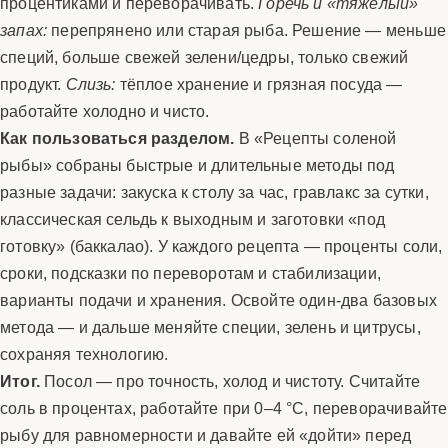
процентиками и переворачивать.
Горечь и «тяжёлый»
запах:
перепрянено или старая рыба. Решение — меньше
специй, больше свежей зелени/цедры, только свежий
продукт.
Слизь:
тёплое хранение и грязная посуда —
работайте холодно и чисто.
Как пользоваться разделом.
В «Рецепты соленой
рыбы» собраны быстрые и длительные методы под
разные задачи: закуска к столу за час, гравлакс за сутки,
классическая сельдь к выходным и заготовки «под
готовку» (баккалао). У каждого рецепта — проценты соли,
сроки, подсказки по переворотам и стабилизации,
варианты подачи и хранения. Освойте один-два базовых
метода — и дальше меняйте специи, зелень и цитрусы,
сохраняя технологию.
Итог.
Посол — про точность, холод и чистоту. Считайте
соль в процентах, работайте при 0–4 °C, переворачивайте
рыбу для равномерности и давайте ей «дойти» перед