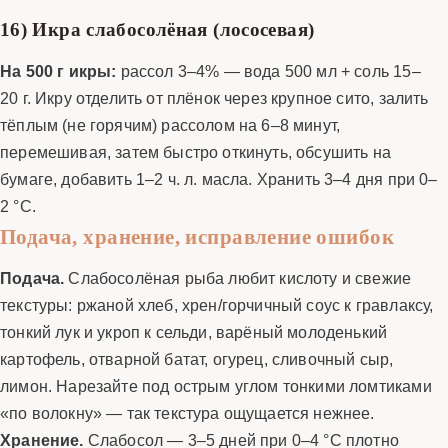
16) Икра слабосолёная (лососевая)
На 500 г икры:
рассол 3–4% — вода 500 мл + соль 15–
20 г. Икру отделить от плёнок через крупное сито, залить
тёплым (не горячим) рассолом на 6–8 минут,
перемешивая, затем быстро откинуть, обсушить на
бумаге, добавить 1–2 ч. л. масла. Хранить 3–4 дня при 0–
2 °C.
Подача, хранение, исправление ошибок
Подача.
Слабосолёная рыба любит кислоту и свежие
текстуры: ржаной хлеб, хрен/горчичный соус к гравлаксу,
тонкий лук и укроп к сельди, варёный молоденький
картофель, отварной батат, огурец, сливочный сыр,
лимон. Нарезайте под острым углом тонкими ломтиками
«по волокну» — так текстура ощущается нежнее.
Хранение.
Слабосол — 3–5 дней при 0–4 °C плотно