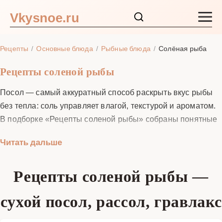
Vkysnoe.ru
Закуски и салаты
Рецепты
Основные блюда
Рыбные блюда
Солёная рыба
Основные блюда
Рецепты соленой рыбы
Посол — самый аккуратный способ раскрыть вкус рыбы
Супы
без тепла: соль управляет влагой, текстурой и ароматом.
В подборке «Рецепты соленой рыбы» собраны понятные
Ингредиенты
формулы для сухого, влажного и пряного посола,
Читать дальше
гравлакса и «быстрых» слабосолёных вариантов. Мы
Блог
показываем, как выбрать подходящие виды, рассчитать
Рецепты соленой рыбы —
соль и сахар, сколько держать филе и целые тушки, как
работать с рассолами 6–10%, что даёт пресс, почему
сухой посол, рассол, гравлакс
важны чистота, холод и равномерная укладка. У каждого
рецепта — точные граммовки, сроки, советы по