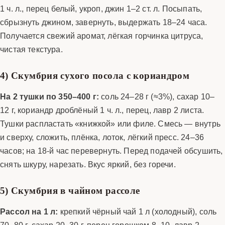
1 ч. л., перец белый, укроп, джин 1–2 ст. л. Посыпать,
сбрызнуть джином, завернуть, выдержать 18–24 часа.
Получается свежий аромат, лёгкая горчинка цитруса,
чистая текстура.
4) Скумбрия сухого посола с кориандром
На 2 тушки по 350–400 г:
соль 24–28 г (≈3%), сахар 10–
12 г, кориандр дроблёный 1 ч. л., перец, лавр 2 листа.
Тушки распластать «книжкой» или филе. Смесь — внутрь
и сверху, сложить, плёнка, лоток, лёгкий пресс. 24–36
часов; на 18-й час перевернуть. Перед подачей обсушить,
снять шкуру, нарезать. Вкус яркий, без горечи.
5) Скумбрия в чайном рассоле
Рассол на 1 л:
крепкий чёрный чай 1 л (холодный), соль
70–80 г, сахар 20–30 г, перец горошком 8–10, лавр 2,