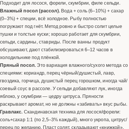
Подходит для лосося, форели, скумбрии, филе сельди.
Влажный посол (рассол).
Вода + соль (6–10%) + сахар
(0–3%) + специи, всё холодное. Рыбу полностью
погружают под гнёт. Метод ровно и быстро солит целые
тушки и толстые куски; хорошо работает для скумбрии,
сельди, сардины, ставриды. После ванны продукт
обсушивают, дают стабилизироваться 6–12 часов в
холодильнике под плёнкой.
Пряный посол.
Это вариация влажного/сухого метода со
специями: кориандр, перец чёрный/душистый, лавр,
гвоздика, горчица, душистый перец горошком, иногда чай/
соевый соус в рассоле. У сельди добавляют лук, иногда
яблоко, у скумбрии — цедру цитруса. Пряности
раскрывают аромат, но не должны «забивать» вкус рыбы.
Гравлакс.
Скандинавская техника для лосося/форели:
соль+сахар 1:1 (по 2,5–3% каждый), много укропа, цитрус/
перец по желанию. Пласт солят, складывают «книжкой»,