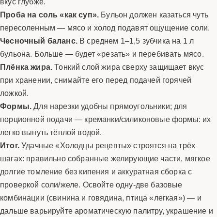
вкус глубже.
Проба на соль «как суп».
Бульон должен казаться чуть
пересоленным — мясо и холод подавят ощущение соли.
Чесночный баланс.
В среднем 1–1,5 зубчика на 1 л
бульона. Больше — будет «резать» и перебивать мясо.
Плёнка жира.
Тонкий слой жира сверху защищает вкус
при хранении, снимайте его перед подачей горячей
ложкой.
Формы.
Для нарезки удобны прямоугольники; для
порционной подачи — креманки/силиконовые формы: их
легко вынуть тёплой водой.
Итог.
Удачные «Холодцы рецепты» строятся на трёх
шагах: правильно собранные желирующие части, мягкое
долгие томление без кипения и аккуратная сборка с
проверкой соли/желе. Освойте одну-две базовые
комбинации (свинина и говядина, птица «легкая») — и
дальше варьируйте ароматическую палитру, украшение и