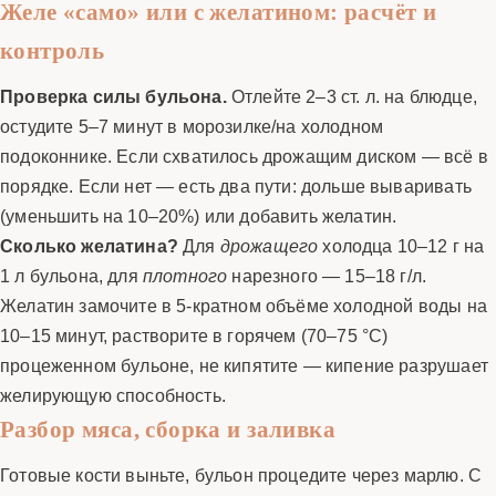
Желе «само» или с желатином: расчёт и
контроль
Проверка силы бульона.
Отлейте 2–3 ст. л. на блюдце,
остудите 5–7 минут в морозилке/на холодном
подоконнике. Если схватилось дрожащим диском — всё в
порядке. Если нет — есть два пути: дольше вываривать
(уменьшить на 10–20%) или добавить желатин.
Сколько желатина?
Для
дрожащего
холодца 10–12 г на
1 л бульона, для
плотного
нарезного — 15–18 г/л.
Желатин замочите в 5-кратном объёме холодной воды на
10–15 минут, растворите в горячем (70–75 °C)
процеженном бульоне, не кипятите — кипение разрушает
желирующую способность.
Разбор мяса, сборка и заливка
Готовые кости выньте, бульон процедите через марлю. С