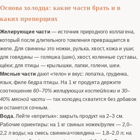
Основа холодца: какие части брать и в
каких пропорциях
Желирующие части
— источник природного коллагена,
который после длительного томления превращается в
желе. Для свинины это ножки, рулька, хвост, кожа и уши;
для говядины — голяшка (шин), хвост, коленные суставы,
щёки; для птицы — крылышки, лапки, голени, шеи.
Мясные части
дают «тело» и вкус: лопатка, грудинка,
язык, филе бедра птицы. На 1 кг продукта держите
соотношение
60–70% желирующих костей/кожи
и
30–
40% мясной части
— так холодец схватится без добавок
и останется сочным.
Вода.
Лейте «впритык»: закрыть продукт на 2–3 см.
Рабочие ориентиры: на 1 кг свиных ножек/рулек — 2,0–
2,2 л воды; на смесь свинина+говядина — 1,8–2,0 л; на