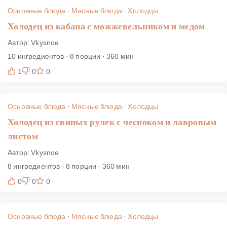
свинины, говядины, курицы, индейки и рыбы. Разберём
Основные блюда
·
Мясные блюда
·
Холодцы
сборку форм, чесночный акцент, охлаждение, хранение и
Холодец из кабана с можжевельником и медом
аккуратную подачу с хреном, горчицей и маринадами.
Автор: Vkysnoe
10 ингредиентов · 8 порции · 360 мин
1
0
0
Основные блюда
·
Мясные блюда
·
Холодцы
Холодец из свиных рулек с чесноком и лавровым
листом
Автор: Vkysnoe
8 ингредиентов · 8 порции · 360 мин
0
0
0
Основные блюда
·
Мясные блюда
·
Холодцы