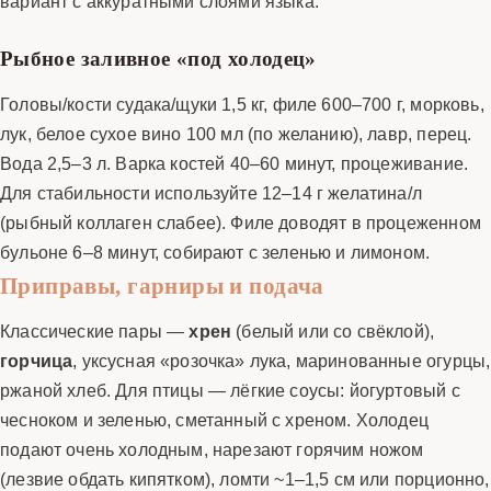
вариант с аккуратными слоями языка.
Рыбное заливное «под холодец»
Головы/кости судака/щуки 1,5 кг, филе 600–700 г, морковь,
лук, белое сухое вино 100 мл (по желанию), лавр, перец.
Вода 2,5–3 л. Варка костей 40–60 минут, процеживание.
Для стабильности используйте 12–14 г желатина/л
(рыбный коллаген слабее). Филе доводят в процеженном
бульоне 6–8 минут, собирают с зеленью и лимоном.
Приправы, гарниры и подача
Классические пары —
хрен
(белый или со свёклой),
горчица
, уксусная «розочка» лука, маринованные огурцы,
ржаной хлеб. Для птицы — лёгкие соусы: йогуртовый с
чесноком и зеленью, сметанный с хреном. Холодец
подают очень холодным, нарезают горячим ножом
(лезвие обдать кипятком), ломти ~1–1,5 см или порционно,