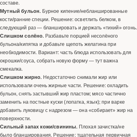
составе.
Мутный бульон.
Бурное кипение/небланшированные
кости/ранние специи. Решение: осветлить белком, в
следующий раз — бланшировать и держать «тихий» огонь
Слишком солёно.
Разбавьте порцией несолёного
бульона/кипятка и добавьте щепоть желатина при
необходимости. Вариант: часть блюда использовать для
окрошки/соуса, собрать новую форму — тут важна
смекалка.
Слишком жирно.
Недостаточно снимали жир или
использовали очень жирные части. Решение: охладить
бульон, снять застывший жир пластом; мясо частично
заменить на постные куски (лопатка, язык); при варке
добавить луковицу с надрезом — она «собирает» жир на
поверхности.
Сильный запах кожи/свинины.
Плохая зачистка/не
было бланширования. Решение: тщательная первичная