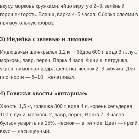
вкусу, морковь кружками, яйцо вкрутую 2–3, зелёный
горошек горсть. Бланш, варка 4–5 часов. Сборка слоями в
прямоугольную форму.
3) Индейка с зеленью и лимоном
Индюшачьи шеи/крылья 1,2 кг + бёдра 600 г, вода 3 л, лук,
морковь, лавр, перец. Варка 4 часа. Финиш: петрушка,
укроп, лимонная цедра щепотка, чеснок 2–3 зубчика. Для
плотности — 8–10 г желатина/л.
4) Говяжьи хвосты «янтарные»
Хвосты 1,5 кг, голяшка 800 г, вода 4 л, корень сельдерея
100 г, лук 2, морковь 2, лавр, перец. Варка 7–8 часов,
бульон уварить на 15%. Чеснок — в тёплое. Цвет — яркий,
вкус — насыщенный.