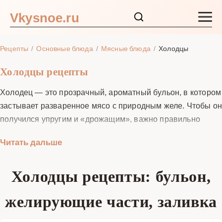
Vkysnoe.ru
Закуски и салаты
Рецепты
Основные блюда
Мясные блюда
Холодцы
Основные блюда
Холодцы рецепты
Холодец — это прозрачный, ароматный бульон, в котором
Супы
застывает разваренное мясо с природным желе. Чтобы о
получился упругим и «дрожащим», важно правильно
Ингредиенты
подобрать желирующие части (ножки, рулька, голяшка,
Читать дальше
хвост, крылья/лапки птицы), выдержать мягкое кипение и
Блог
вовремя отрегулировать соль. В нашей подборке
Холодцы рецепты: бульон,
«Холодцы рецепты» вы найдёте рабочие пропорции воды
к костям и мясу, технику бланширования для чистого вкуса
желирующие части, заливка
и ясного бульона, способы осветления, советы по
добавлению желатина при необходимости, варианты для