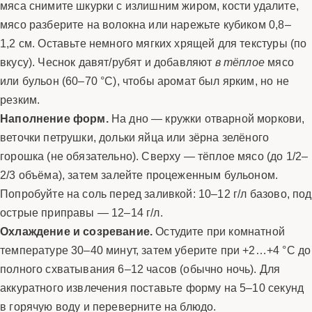
мяса снимите шкурки с излишним жиром, кости удалите,
мясо разберите на волокна или нарежьте кубиком 0,8–
1,2 см. Оставьте немного мягких хрящей для текстуры (по
вкусу). Чеснок давят/рубят и добавляют
в тёплое
мясо
или бульон (60–70 °C), чтобы аромат был ярким, но не
резким.
Наполнение форм.
На дно — кружки отварной моркови,
веточки петрушки, дольки яйца или зёрна зелёного
горошка (не обязательно). Сверху — тёплое мясо (до 1/2–
2/3 объёма), затем залейте процеженным бульоном.
Попробуйте на соль перед заливкой: 10–12 г/л базово, под
острые приправы — 12–14 г/л.
Охлаждение и созревание.
Остудите при комнатной
температуре 30–40 минут, затем уберите при +2…+4 °C до
полного схватывания 6–12 часов (обычно ночь). Для
аккуратного извлечения поставьте форму на 5–10 секунд
в горячую воду и переверните на блюдо.