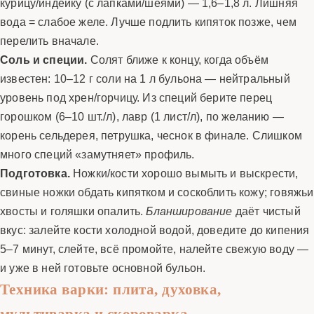
курицу/индейку (с лапками/шеями) — 1,6–1,8 л. Лишняя
вода = слабое желе. Лучше подлить кипяток позже, чем
перелить вначале.
Соль и специи.
Солят ближе к концу, когда объём
известен: 10–12 г соли на 1 л бульона — нейтральный
уровень под хрен/горчицу. Из специй берите перец
горошком (6–10 шт./л), лавр (1 лист/л), по желанию —
корень сельдерея, петрушка, чеснок в финале. Слишком
много специй «замутняет» профиль.
Подготовка.
Ножки/кости хорошо вымыть и выскрести,
свиные ножки обдать кипятком и соскоблить кожу; говяжьи
хвосты и голяшки опалить.
Бланширование
даёт чистый
вкус: залейте кости холодной водой, доведите до кипения
5–7 минут, слейте, всё промойте, налейте свежую воду —
и уже в ней готовьте основной бульон.
Техника варки: плита, духовка,
мультиварка и скороварка