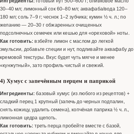
Ингредиенты:
готовый нут 500–600 г; оливковое масло
30–40 мл; лимонный сок 60–80 мл; аквафаба/вода 120–
180 мл; соль 7–9 г; чеснок 1–2 зубчика; кумин ½ ч. л.; по
желанию — 20–30 г обжаренных очищенных
подсолнечных семечек или кешью для «ореховой» ноты.
Как готовить:
взбейте лимон с маслом до легкой
эмульсии, добавьте специи и нут, подливайте аквафабу до
кремовой текстуры. Вкус будет чуть мягче и менее
«кунжутный», зато профиль чистый и свежий.
4) Хумус с запечённым перцем и паприкой
Ингредиенты:
базовый хумус (из любого из рецептов) +
сладкий перец 1 крупный (запечь до черных подпалин,
снять кожицу, удалить семена), копчёная паприка ½ ч. л.,
лимонная цедра щепоть.
Как готовить:
треть перца пробейте вместе с базой,
остальное нарежьте кубиком и вмешайте в конце для