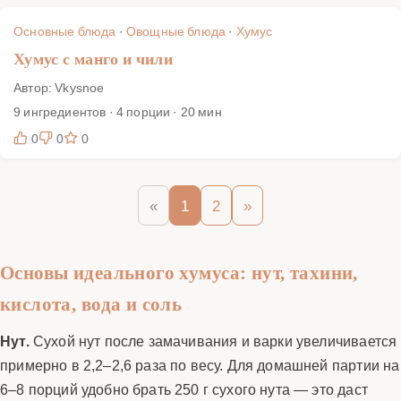
Основные блюда
·
Овощные блюда
·
Хумус
Хумус с манго и чили
Автор: Vkysnoe
9 ингредиентов · 4 порции · 20 мин
0
0
0
«
1
2
»
Основы идеального хумуса: нут, тахини,
кислота, вода и соль
Нут.
Сухой нут после замачивания и варки увеличивается
примерно в 2,2–2,6 раза по весу. Для домашней партии на
6–8 порций удобно брать 250 г сухого нута — это даст