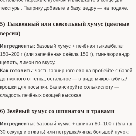
текстуры. Паприку добавьте в базу, цедру — на подаче.
5) Тыквенный или свекольный хумус (цветные
версии)
Ингредиенты:
базовый хумус + печёная тыква/батат
150–200 г (или запечённая свёкла 150 г), тмин/кориандр
щепоть, лимон по вкусу.
Как готовить:
часть гарнирного овоща пробейте с базой
до нужного оттенка, остальное — в виде микро-кубика/
крошки для посыпки. Балансируйте соль/кислоту —
сладость печёных овощей высокая.
6) Зелёный хумус со шпинатом и травами
Ингредиенты:
базовый хумус + шпинат 80–100 г (бланш
30 секунд и отжать) или петрушка/кинза большой пучок;