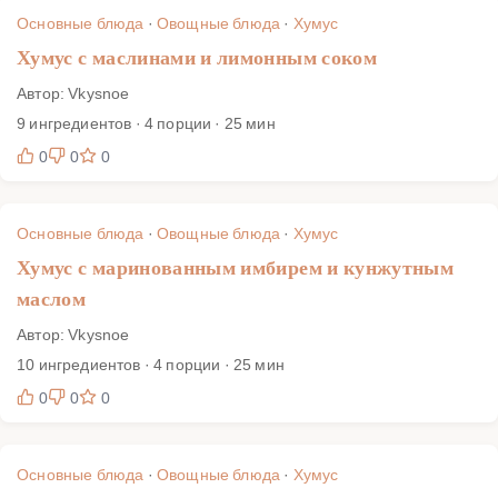
классический профиль или смелые добавки — и
Основные блюда
·
Овощные блюда
·
Хумус
получайте стабильный результат уже с первой попытки.
Хумус с маслинами и лимонным соком
Автор: Vkysnoe
9 ингредиентов · 4 порции · 25 мин
0
0
0
Основные блюда
·
Овощные блюда
·
Хумус
Хумус с маринованным имбирем и кунжутным
маслом
Автор: Vkysnoe
10 ингредиентов · 4 порции · 25 мин
0
0
0
Основные блюда
·
Овощные блюда
·
Хумус