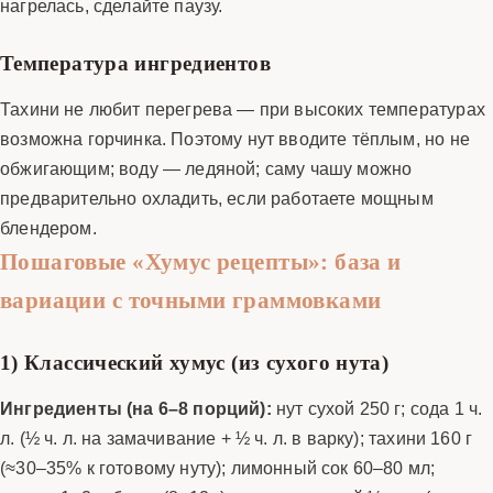
нагрелась, сделайте паузу.
Температура ингредиентов
Тахини не любит перегрева — при высоких температурах
возможна горчинка. Поэтому нут вводите тёплым, но не
обжигающим; воду — ледяной; саму чашу можно
предварительно охладить, если работаете мощным
блендером.
Пошаговые «Хумус рецепты»: база и
вариации с точными граммовками
1) Классический хумус (из сухого нута)
Ингредиенты (на 6–8 порций):
нут сухой 250 г; сода 1 ч.
л. (½ ч. л. на замачивание + ½ ч. л. в варку); тахини 160 г
(≈30–35% к готовому нуту); лимонный сок 60–80 мл;