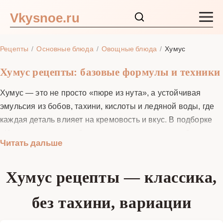
Vkysnoe.ru
Закуски и салаты
Рецепты
Основные блюда
Овощные блюда
Хумус
Основные блюда
Хумус рецепты: базовые формулы и техники
Хумус — это не просто «пюре из нута», а устойчивая
Супы
эмульсия из бобов, тахини, кислоты и ледяной воды, где
каждая деталь влияет на кремовость и вкус. В подборке
Ингредиенты
«Хумус рецепты» собраны понятные схемы с рабочими
Читать дальше
процентами соли, долей тахини, способом варки с содой и
Блог
без, а также варианты для блендера, кухонного комбайна
Хумус рецепты — классика,
и погружной насадки. Мы покажем, как добиться
шелковистости, когда уместна аквафаба, как подружить
без тахини, вариации
специи и топпинги с базой, а ещё — как хранить и
замораживать, чтобы структура не страдала. Выбирайте