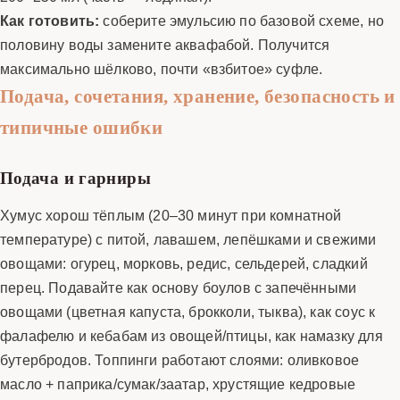
Как готовить:
соберите эмульсию по базовой схеме, но
половину воды замените аквафабой. Получится
максимально шёлково, почти «взбитое» суфле.
Подача, сочетания, хранение, безопасность и
типичные ошибки
Подача и гарниры
Хумус хорош тёплым (20–30 минут при комнатной
температуре) с питой, лавашем, лепёшками и свежими
овощами: огурец, морковь, редис, сельдерей, сладкий
перец. Подавайте как основу боулов с запечёнными
овощами (цветная капуста, брокколи, тыква), как соус к
фалафелю и кебабам из овощей/птицы, как намазку для
бутербродов. Топпинги работают слоями: оливковое
масло + паприка/сумак/заатар, хрустящие кедровые