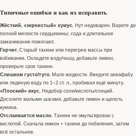
Типичные ошибки и как их исправить
Жёсткий, «зернистый» хумус.
Нут недоварен. Варите до
полной мягкости сердцевины; сода и длительное
замачивание помогают.
Горчит.
Старый тахини или перегрев массы при
взбивании. Охладите воду/чашу, добавьте лимон,
проверьте срок тахини.
Слишком густо/туго.
Мало жидкости. Введите аквафабу
или ледяную воду по 1–2 ст. л., пробивая ещё минуту.
«Плоский» вкус.
Недобор соли/кислоты/специй.
Досолите малыми шагами, добавьте лимон и щепоть
кумина.
Отслаивается масло.
Тахини не эмульгирован с
кислотой. Сначала лимон + тахини до побеления, затем
всё остальное.