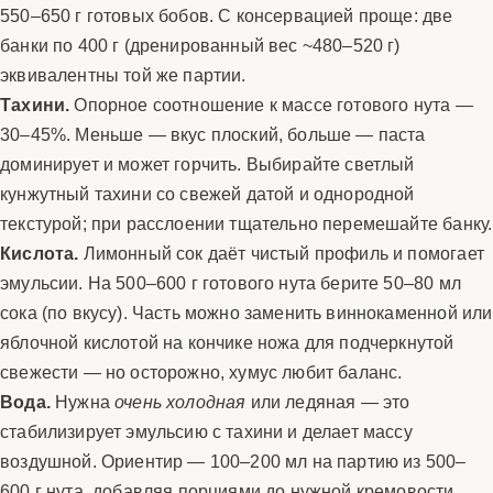
550–650 г готовых бобов. С консервацией проще: две
банки по 400 г (дренированный вес ~480–520 г)
эквивалентны той же партии.
Тахини.
Опорное соотношение к массе готового нута —
30–45%. Меньше — вкус плоский, больше — паста
доминирует и может горчить. Выбирайте светлый
кунжутный тахини со свежей датой и однородной
текстурой; при расслоении тщательно перемешайте банку.
Кислота.
Лимонный сок даёт чистый профиль и помогает
эмульсии. На 500–600 г готового нута берите 50–80 мл
сока (по вкусу). Часть можно заменить виннокаменной или
яблочной кислотой на кончике ножа для подчеркнутой
свежести — но осторожно, хумус любит баланс.
Вода.
Нужна
очень холодная
или ледяная — это
стабилизирует эмульсию с тахини и делает массу
воздушной. Ориентир — 100–200 мл на партию из 500–
600 г нута, добавляя порциями до нужной кремовости.