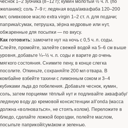
чеснок 1–2 зубчика (8–12 г); кумин молотый ½ ч. л. (по
желанию); соль 7–9 г; ледяная вода/аквафаба 120–200
мл; оливковое масло extra virgin 1–2 ст. л. для подачи;
паприка/сумак, петрушка, зёрна кедровые или нут,
обжаренные для посыпки — по вкусу.
Как готовить:
замочите нут на ночь с 0,5 ч. л. соды.
Слейте, промойте, залейте свежей водой на 5–6 см выше
уровня, добавьте ¼–½ ч. л. соды и варите до очень
мягкого состояния. Снимите пену, в конце слегка
посолите. Откиньте, сохраняйте 200 мл отвара. В
комбайне взбейте тахини с лимонным соком и 3–4
кубиками льда до побеления. Добавьте чеснок, кумин,
соль, затем порциями тёплый нут и подливайте аквафабу/
ледяную воду до кремовой консистенции all’onda (масса
должна «волноваться», не стоять колом). Переложите в
блюдо, сделайте ложкой бороздки, полейте маслом,
посыпьте паприкой/сума́ком и зеленью.