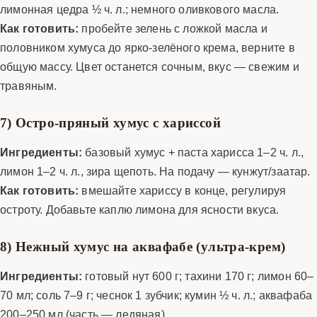
лимонная цедра ½ ч. л.; немного оливкового масла.
Как готовить:
пробейте зелень с ложкой масла и
половником хумуса до ярко-зелёного крема, верните в
общую массу. Цвет останется сочным, вкус — свежим и
травяным.
7) Остро-пряный хумус с хариссой
Ингредиенты:
базовый хумус + паста харисса 1–2 ч. л.,
лимон 1–2 ч. л., зира щепоть. На подачу — кунжут/заатар.
Как готовить:
вмешайте хариссу в конце, регулируя
остроту. Добавьте каплю лимона для ясности вкуса.
8) Нежный хумус на аквафабе (ультра-крем)
Ингредиенты:
готовый нут 600 г; тахини 170 г; лимон 60–
70 мл; соль 7–9 г; чеснок 1 зубчик; кумин ½ ч. л.; аквафаба
200–250 мл (часть — ледяная).