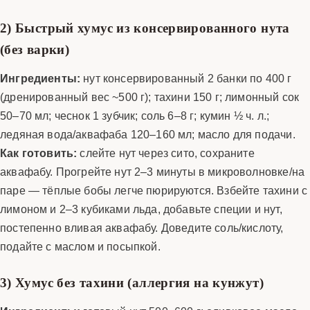
2) Быстрый хумус из консервированного нута
(без варки)
Ингредиенты:
нут консервированный 2 банки по 400 г
(дренированный вес ~500 г); тахини 150 г; лимонный сок
50–70 мл; чеснок 1 зубчик; соль 6–8 г; кумин ½ ч. л.;
ледяная вода/аквафаба 120–160 мл; масло для подачи.
Как готовить:
слейте нут через сито, сохраните
аквафабу. Прогрейте нут 2–3 минуты в микроволновке/на
паре — тёплые бобы легче пюрируются. Взбейте тахини с
лимоном и 2–3 кубиками льда, добавьте специи и нут,
постепенно вливая аквафабу. Доведите соль/кислоту,
подайте с маслом и посыпкой.
3) Хумус без тахини (аллергия на кунжут)