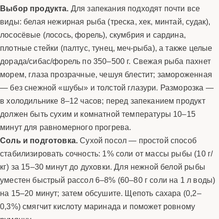
Выбор продукта.
Для запекания подходят почти все
виды: белая нежирная рыба (треска, хек, минтай, судак),
лососёвые (лосось, форель), скумбрия и сардина,
плотные стейки (палтус, тунец, меч-рыба), а также целые
дорада/сибас/форель по 350–500 г. Свежая рыба пахнет
морем, глаза прозрачные, чешуя блестит; замороженная
— без снежной «шубы» и толстой глазури. Разморозка —
в холодильнике 8–12 часов; перед запеканием продукт
должен быть сухим и комнатной температуры 10–15
минут для равномерного прогрева.
Соль и подготовка.
Сухой посол — простой способ
стабилизировать сочность: 1% соли от массы рыбы (10 г/
кг) за 15–30 минут до духовки. Для нежной белой рыбы
уместен быстрый рассол 6–8% (60–80 г соли на 1 л воды)
на 15–20 минут; затем обсушите. Щепоть сахара (0,2–
0,3%) смягчит кислоту маринада и поможет ровному