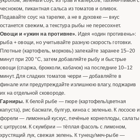
чесноком, пикантная сальса из томатов и оливок.
Подавайте соус на тарелке, а не в духовке — вкус
останется свежим, а текстура рыбы не пересохнет.
Овощи и «ужин на противне».
Идея «один противень»:
рыба + овощи, но учитывайте разную скорость готовки.
Плотные (картофель, морковь) запекайте заранее 15–20
минут при 200 °C, затем добавляйте рыбу и быстрые
овощи (спаржа, брокколи, кабачок) на последние 10–12
минут. Для сладких томатов черри — добавляйте в
финале или предупреждайте излишнюю влагу, поджарив
их на отдельной сковороде.
Гарниры.
К белой рыбе — пюре (картофель/цветная
капуста), рис басмати, булгур, киноа с зеленью. К лососю и
форели — лимонный кускус, печёные корнеплоды, салаты
с цитрусом. К скумбрии — тёплая фасоль с лимоном,
хрустящий лук, свежая зелень. К тунецу/меч-рыбе —