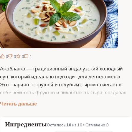
0
0
0
1
Ажобланко — традиционный андалузский холодный
суп, который идеально подходит для летнего меню.
Этот вариант с грушей и голубым сыром сочетает в
себе нежность фруктов и пикантность сыра, создавая
изысканный вкусовой баланс. Основу супа составляют
Читать дальше
миндаль, чеснок и оливковое масло, которые придают
ему кремовую текстуру и насыщенный аромат. Груша
Ингредиенты
добавляет легкую сладость и свежесть, а голубой сыр
Осталось
10
из
10
• Отмечено
0