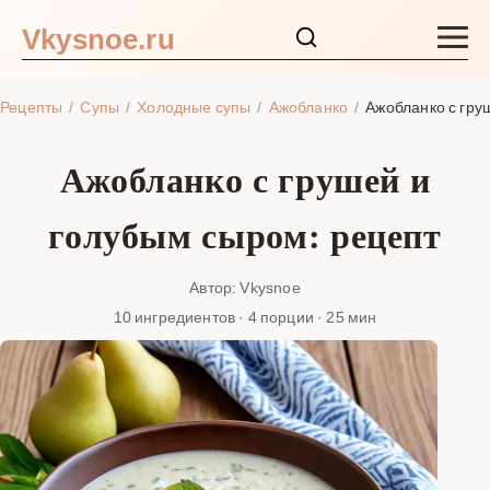
Vkysnoe.ru
Закуски и салаты
Рецепты
Супы
Холодные супы
Ажобланко
Ажобланко с гру
Основные блюда
Ажобланко с грушей и
Супы
голубым сыром: рецепт
Ингредиенты
Автор: Vkysnoe
10 ингредиентов · 4 порции · 25 мин
Блог