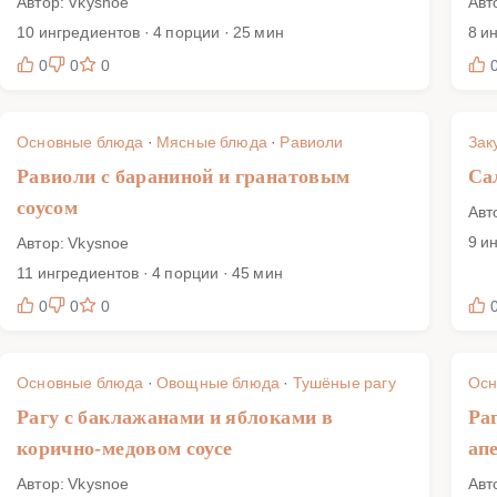
Автор: Vkysnoe
Авт
10 ингредиентов · 4 порции · 25 мин
8 и
0
0
0
Основные блюда
·
Мясные блюда
·
Равиоли
Зак
Равиоли с бараниной и гранатовым
Са
соусом
Авт
9 и
Автор: Vkysnoe
11 ингредиентов · 4 порции · 45 мин
0
0
0
Основные блюда
·
Овощные блюда
·
Тушёные рагу
Осн
Рагу с баклажанами и яблоками в
Ра
корично-медовом соусе
ап
Автор: Vkysnoe
Авт