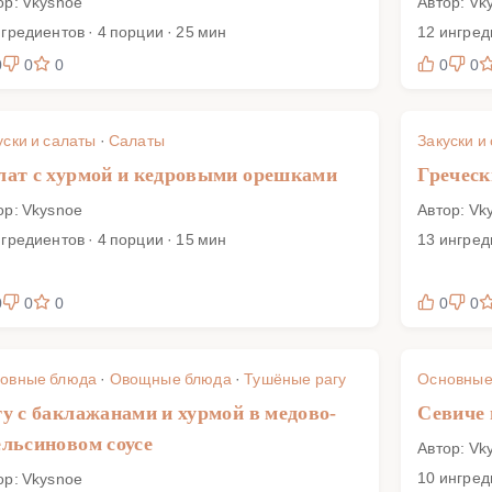
ор: Vkysnoe
Автор: Vk
нгредиентов · 4 порции · 25 мин
12 ингред
0
0
0
0
0
уски и салаты
·
Салаты
Закуски и
лат с хурмой и кедровыми орешками
Греческ
ор: Vkysnoe
Автор: Vk
нгредиентов · 4 порции · 15 мин
13 ингред
0
0
0
0
0
овные блюда
·
Овощные блюда
·
Тушёные рагу
Основные
гу с баклажанами и хурмой в медово-
Севиче 
ельсиновом соусе
Автор: Vk
10 ингред
ор: Vkysnoe