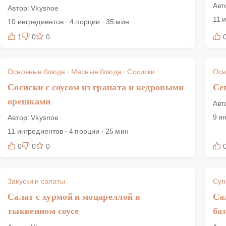
Авт
Автор: Vkysnoe
11 
10 ингредиентов · 4 порции · 35 мин
1
0
0
Основные блюда
·
Мясные блюда
·
Сосиски
Осн
Сосиски с соусом из граната и кедровыми
Се
орешками
Авт
9 и
Автор: Vkysnoe
11 ингредиентов · 4 порции · 25 мин
0
0
0
Закуски и салаты
Су
Салат с хурмой и моцареллой в
Са
тыквенном соусе
ба