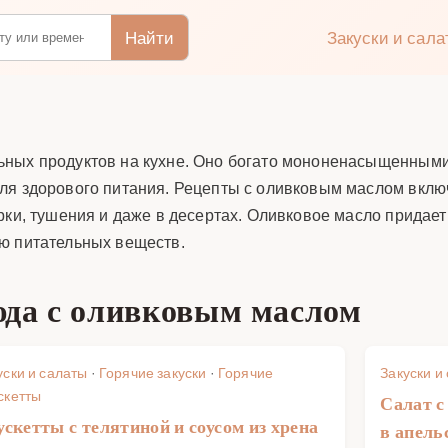
Найти
Закуски и сал
ьных продуктов на кухне. Оно богато мононенасыщенными
ля здорового питания. Рецепты с оливковым маслом включ
арки, тушения и даже в десертах. Оливковое масло прида
ю питательных веществ.
да с оливковым маслом
уски и салаты
·
Горячие закуски
·
Горячие
Закуски и
скетты
Салат с
ускетты с телятиной и соусом из хрена
в апель