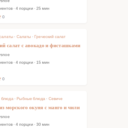
ysnoe
иентов · 4 порции · 25 мин
0
 салаты
·
Салаты
·
Греческий салат
ий салат с авокадо и фисташками
ysnoe
иентов · 4 порции · 15 мин
0
 блюда
·
Рыбные блюда
·
Севиче
из морского окуня с манго и чили
ysnoe
иентов · 4 порции · 30 мин