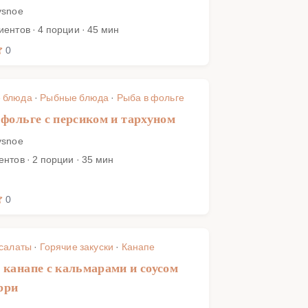
ysnoe
иентов · 4 порции · 45 мин
0
 блюда
·
Рыбные блюда
·
Рыба в фольге
 фольге с персиком и тархуном
ysnoe
ентов · 2 порции · 35 мин
0
 салаты
·
Горячие закуски
·
Канапе
 канапе с кальмарами и соусом
рри