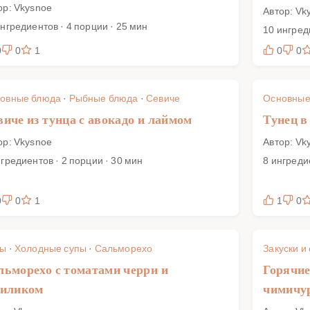
ор: Vkysnoe
Автор: Vk
ингредиентов · 4 порции · 25 мин
10 ингред
0
0
1
0
0
овные блюда
·
Рыбные блюда
·
Севиче
Основные
виче из тунца с авокадо и лаймом
Тунец в
ор: Vkysnoe
Автор: Vk
нгредиентов · 2 порции · 30 мин
8 ингреди
0
0
1
1
0
пы
·
Холодные супы
·
Сальморехо
Закуски и
льморехо с томатами черри и
Горячие
зиликом
чимичу