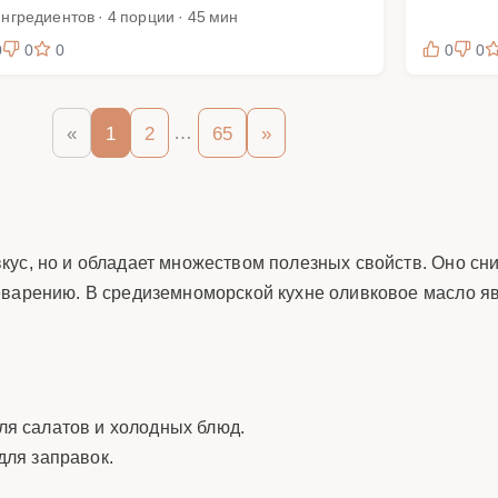
ингредиентов · 4 порции · 45 мин
0
0
0
0
0
…
«
1
2
65
»
кус, но и обладает множеством полезных свойств. Оно сн
еварению. В средиземноморской кухне оливковое масло я
для салатов и холодных блюд.
для заправок.