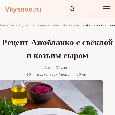
Vkysnoe.ru
Закуски и салаты
Рецепты
Супы
Холодные супы
Ажобланко
Ажобланко с свё
Основные блюда
Рецепт Ажобланко с свёклой
Супы
и козьим сыром
Ингредиенты
Автор: Vkysnoe
10 ингредиентов · 4 порции · 30 мин
Блог