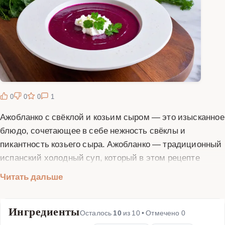
0
0
0
1
Ажобланко с свёклой и козьим сыром — это изысканное
блюдо, сочетающее в себе нежность свёклы и
пикантность козьего сыра. Ажобланко — традиционный
испанский холодный суп, который в этом рецепте
приобретает новые оттенки вкуса благодаря
Читать дальше
добавлению свёклы и козьего сыра. Свёкла придаёт
блюду насыщенный цвет и сладковатый вкус, а козий
Ингредиенты
сыр добавляет пикантности и нежности. Это блюдо
Осталось
10
из
10
• Отмечено
0