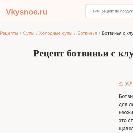
Vkysnoe.ru
Рецепты
Супы
Холодные супы
Ботвинья
Ботвинья с кл
Рецепт ботвиньи с кл
0
Ботви
для л
неожи
это с
щавел