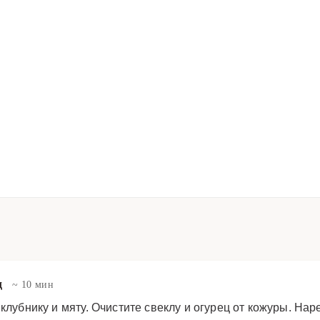
д
~ 10 мин
 клубнику и мяту. Очистите свеклу и огурец от кожуры. На