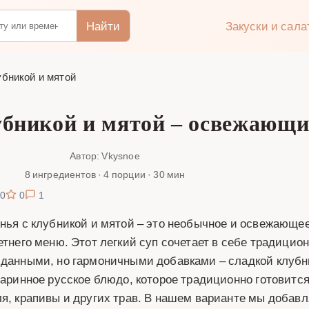
Найти
Закуски и сал
убникой и мятой
убникой и мятой – освежающи
Автор: Vkysnoe
8 ингредиентов · 4 порции · 30 мин
0
0
1
нья с клубникой и мятой – это необычное и освежающе
етнего меню. Этот легкий суп сочетает в себе традицио
данными, но гармоничными добавками – сладкой клубни
таринное русское блюдо, которое традиционно готовится
я, крапивы и других трав. В нашем варианте мы добавл