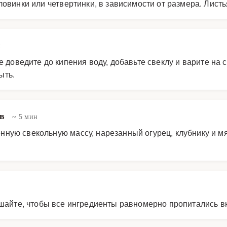
ловинки или четвертинки, в зависимости от размера. Лист
н
 доведите до кипения воду, добавьте свеклу и варите на 
ыть.
ов
~ 5 мин
ную свекольную массу, нарезанный огурец, клубнику и мя
ешайте, чтобы все ингредиенты равномерно пропитались в