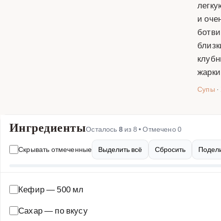
легку
и оче
ботви
близк
клубн
жарки
Супы
·
Ингредиенты
Осталось
8
из
8
• Отмечено
0
Скрывать отмеченные
Выделить всё
Сбросить
Подели
Кефир
—
500 мл
Сахар
—
по вкусу