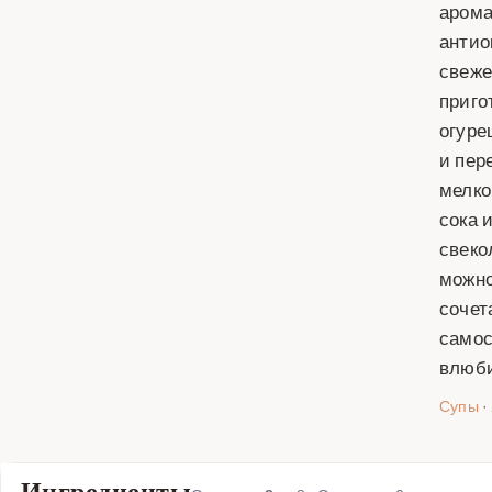
арома
антио
свеже
приго
огуре
и пер
мелко
сока 
свеко
можно
сочет
самос
влюби
Супы
·
Ингредиенты