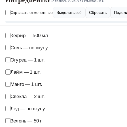
Осталось
8
из
8
• Отмечено
0
Скрывать отмеченные
Выделить всё
Сбросить
Подели
Кефир
—
500 мл
Соль
—
по вкусу
Огурец
—
1 шт.
Лайм
—
1 шт.
Манго
—
1 шт.
Свёкла
—
2 шт.
Лед
—
по вкусу
Зелень
—
50 г