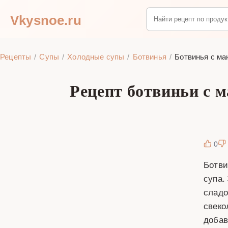
Vkysnoe.ru
Рецепты
Супы
Холодные супы
Ботвинья
Ботвинья с ма
Рецепт ботвиньи с 
0
Ботви
супа.
сладо
свеко
добав