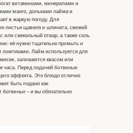
н богат витаминами, минералами и
ками манго, дольками лайма и
ает в жаркую погоду. Для
ые листья щавеля и шпината, свежий
ас или свекольный отвар, а также соль
лени: её нужно тщательно промыть и
ми ломтиками. Лайм используется для
 миске, заливаются квасом или
е часа. Перед подачей ботвинью
его эффекта. Это блюдо отлично
жет быть подано как
 ботвиньи – и вы обязательно