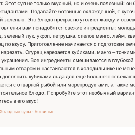
т. Этот суп не только вкусный, но и очень полезный: о
ксидантами. Подавайте ботвинью охлажденной, с кусоч
й зеленью. Это блюдо прекрасно утоляет жажду и освеж
товления вам понадобятся свежие ингредиенты: молод
ц, зеленый лук, укроп, петрушка, спелое манго, лайм, кв
ец по вкусу. Приготовление начинается с подготовки зе
 нарезать. Огурец нарезается кубиками, манго – тонки
и украшения. Все ингредиенты смешиваются в глубокой
льным отваром и настаиваются в холодильнике не мене
 дополнить кубиками льда для ещё большего освежающ
ается с отварной рыбой или морепродуктами, а также мо
тоятельное блюдо. Попробуйте этот необычный вариант
тесь в его вкус!
Холодные супы
·
Ботвинья