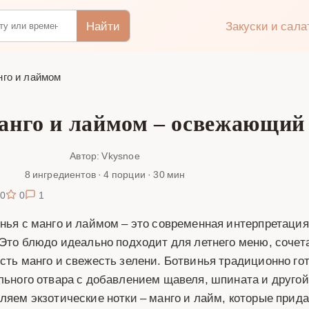
Найти
Закуски и сал
нго и лаймом
манго и лаймом – освежающий
Автор: Vkysnoe
8 ингредиентов · 4 порции · 30 мин
0
0
1
нья с манго и лаймом – это современная интерпретация
 Это блюдо идеально подходит для летнего меню, сочет
сть манго и свежесть зелени. Ботвинья традиционно гот
льного отвара с добавлением щавеля, шпината и другой
ляем экзотические нотки – манго и лайм, которые прид