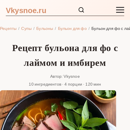
Vkysnoe.ru
Закуски и салаты
Рецепты
Супы
Бульоны
Бульон для фо
Бульон для фо с л
Основные блюда
Рецепт бульона для фо с
Супы
лаймом и имбирем
Ингредиенты
Автор: Vkysnoe
10 ингредиентов · 4 порции · 120 мин
Блог