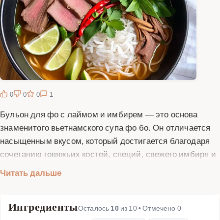
0
0
0
1
Бульон для фо с лаймом и имбирем — это основа
знаменитого вьетнамского супа фо бо. Он отличается
насыщенным вкусом, который достигается благодаря
сочетанию говяжьих костей, специй, свежего имбиря и
цитрусовых ноток лайма. Этот бульон готовится долго,
Читать дальше
чтобы все ингредиенты успели отдать свой аромат и
вкус. Имбирь придает легкую остроту и согревающий
Ингредиенты
эффект, а лайм добавляет свежесть и кислинку,
Осталось
10
из
10
• Отмечено
0